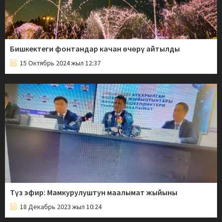
Бишкектеги фонтандар качан өчөрү айтылды
15 Октябрь 2024 жыл 12:37
Түз эфир: Мамкурулуштун маалымат жыйыны
18 Декабрь 2023 жыл 10:24