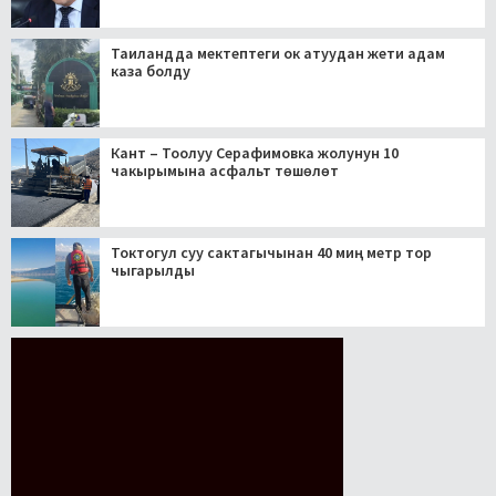
Таиландда мектептеги ок атуудан жети адам
каза болду
Кант – Тоолуу Серафимовка жолунун 10
чакырымына асфальт төшөлөт
Токтогул суу сактагычынан 40 миң метр тор
чыгарылды