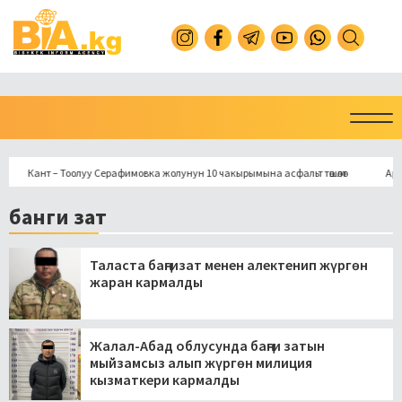
Кант – Тоолуу Серафимовка жолунун 10 чакырымына асфальт төшөлөт
Араван
банги зат
Таласта баңгизат менен алектенип жүргөн
жаран кармалды
Жалал-Абад облусунда баңги затын
мыйзамсыз алып жүргөн милиция
кызматкери кармалды