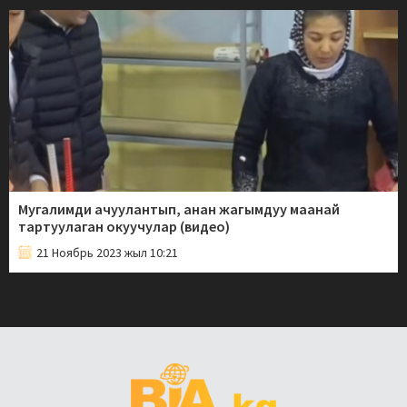
Мугалимди ачуулантып, анан жагымдуу маанай
тартуулаган окуучулар (видео)
21 Ноябрь 2023 жыл 10:21