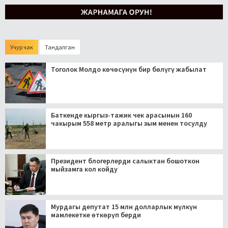
Учур чак
Тандалган
Тоголок Молдо көчөсүнүн бир бөлүгү жабылат
Баткенде кыргыз-тажик чек арасынын 160
чакырым 558 метр аралыгы зым менен тосулду
Президент блогерлерди салыктан бошоткон
мыйзамга кол койду
Мурдагы депутат 15 млн долларлык мүлкүн
мамлекетке өткөрүп берди