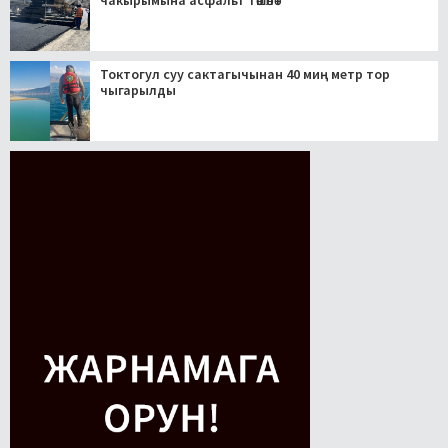
чакырымына асфальт төшөлөт
Токтогул суу сактагычынан 40 миң метр тор
чыгарылды