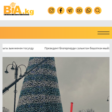
ым менен тосулду
Президент блогерлерди салыктан бошоткон мыйзамга кол