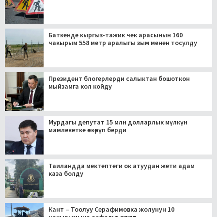
Баткенде кыргыз-тажик чек арасынын 160
чакырым 558 метр аралыгы зым менен тосулду
Президент блогерлерди салыктан бошоткон
мыйзамга кол койду
Мурдагы депутат 15 млн долларлык мүлкүн
мамлекетке өткөрүп берди
Таиландда мектептеги ок атуудан жети адам
каза болду
Кант – Тоолуу Серафимовка жолунун 10