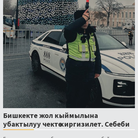
Бишкекте жол кыймылына
убактылуу чектөө киргизилет. Себеби