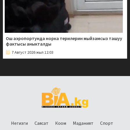
Ош аэропортунда норка терилерин мыйзамсыз ташуу
фактысы аныкталды
7 Август 2026 жыл 12:03
Негизги
Саясат
Коом
Маданият
Спорт