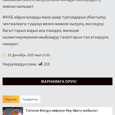
камсыз кылышат.
МККБ айдоочуларды жана шаар тургундарын убактылуу
чектөөлөргө түшүнүү менен мамиле кылууга, жол жүрүү
багыттарын алдын ала пландап, милиция
кызматкерлеринин мыйзамдуу талаптарын так аткарууга
чакырат.
15 Декабрь 2025 жыл 13:02
Көрүүлөрдүн саны:
210
Учур чак
Тандалган
Тоголок Молдо көчөсүнүн бир бөлүгү жабылат