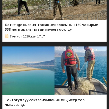
Баткенде кыргыз-тажик чек арасынын 160 чакырым
558 метр аралыгы зым менен тосулду
7 Август 2026 жыл 17:17
Токтогул суу сактагычынан 40 миң метр тор
чыгарылды