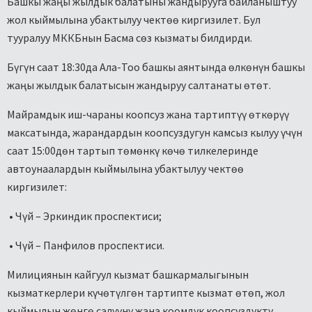
Башкы жаңы жылдык балатыны жандырууга байланыштуу
жол кыймылына убактылуу чектөө киргизилет. Бул
тууралуу МККБнын Басма сөз кызматы билдирди.
Бүгүн саат 18:30да Ала-Тоо башкы аянтында өлкөнүн башкы
жаңы жылдык балатысын жандыруу салтанаты өтөт.
Майрамдык иш-чараны коопсуз жана тартиптүү өткөрүү
максатында, жарандардын коопсуздугун камсыз кылуу үчүн
саат 15:00дөн тартып төмөнкү көчө тилкелеринде
автоунаалардын кыймылына убактылуу чектөө
киргизилет:
• Чүй – Эркиндик проспектиси;
• Чүй – Панфилов проспектиси.
Милициянын кайгуул кызмат башкармалыгынын
кызматкерлери күчөтүлгөн тартипте кызмат өтөп, жол
кыймылын жөнгө салууну жана коомдук коопсуздукту