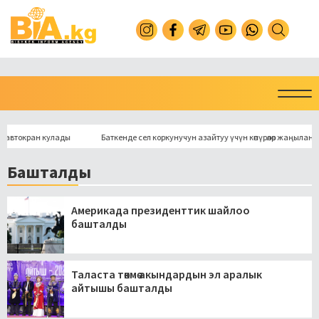
окран кулады
Баткенде сел коркунучун азайтуу үчүн көпүрөлөр жаңыланат
Башталды
Америкада президенттик шайлоо
башталды
Таласта төкмө акындардын эл аралык
айтышы башталды