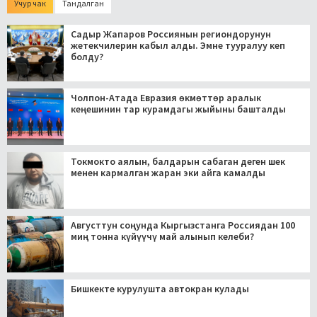
Учур чак
Тандалган
Садыр Жапаров Россиянын региондорунун
жетекчилерин кабыл алды. Эмне тууралуу кеп
болду?
Чолпон-Атада Евразия өкмөттөр аралык
кеңешинин тар курамдагы жыйыны башталды
Токмокто аялын, балдарын сабаган деген шек
менен кармалган жаран эки айга камалды
Августтун соңунда Кыргызстанга Россиядан 100
миң тонна күйүүчү май алынып келеби?
Бишкекте курулушта автокран кулады