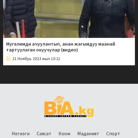
Мугалимди ачуулантып, анан жагымдуу маанай
тартуулаган окуучулар (видео)
21 Ноябрь 2023 жыл 10:21
Негизги
Саясат
Коом
Маданият
Спорт