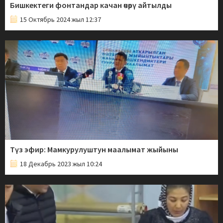
Бишкектеги фонтандар качан өчөрү айтылды
15 Октябрь 2024 жыл 12:37
Түз эфир: Мамкурулуштун маалымат жыйыны
18 Декабрь 2023 жыл 10:24