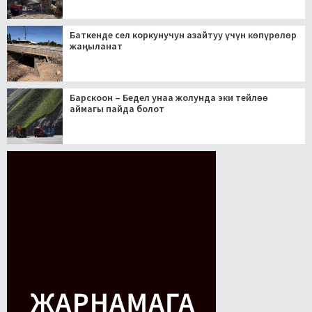
Баткенде сел коркунучун азайтуу үчүн көпүрөлөр
жаңыланат
Барскоон – Бедел унаа жолунда эки тейлөө
аймагы пайда болот