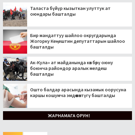
Таласта бүйүр кызыткан улуттук ат
оюндары башталды
Бир мандаттуу шайлоо округдарында
Жогорку Кеңештин депутаттарын шайлоо
башталды
Ак-Кула» ат майданында көк бөрү оюну
боюнча райондор аралык мелдеш
башталды
Ошто балдар арасында кызамык оорусуна
каршы кошумча эмдөө өнөктүгү башталды