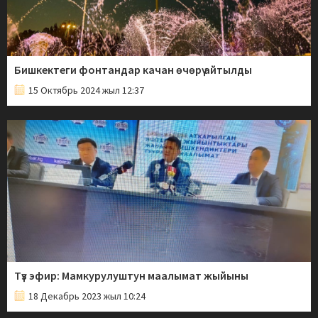
Бишкектеги фонтандар качан өчөрү айтылды
15 Октябрь 2024 жыл 12:37
Түз эфир: Мамкурулуштун маалымат жыйыны
18 Декабрь 2023 жыл 10:24