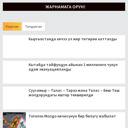
Учур чак
Тандалган
Кыргызстанда кечээ үч жер титирөө катталды
Кытайда тайфундун айынан 1 миллионго чукул
адам эвакуацияланды
Суусамыр – Талас – Тараз жана Талас – Беш-Таш
жолдорундагы иштер текшерилди
Тоголок Молдо көчөсүнүн бир бөлүгү жабылат