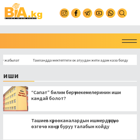
жабылат
Таиландда мектептеги ок атуудан жети адам каза болду
Кант
иши
“Сапат” билим берүү мекемелеринин иши
кандай болот?
Ташиев күрөөканалардын ишмердүүлүгүнө
өзгөчө көңүл буруу талабын койду