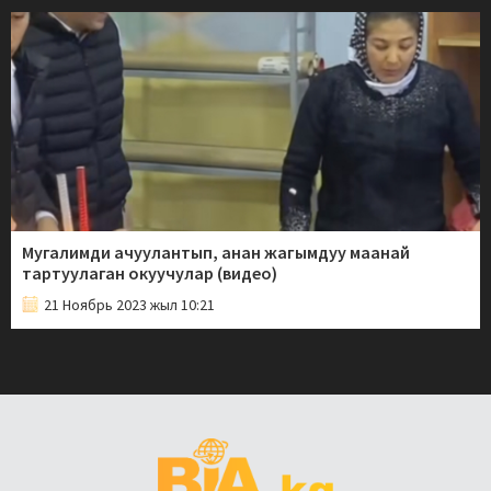
Мугалимди ачуулантып, анан жагымдуу маанай
тартуулаган окуучулар (видео)
21 Ноябрь 2023 жыл 10:21