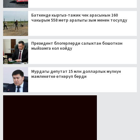
Баткенде кыргыз-тажик чек арасынын 160
чакырым 558 метр аралыгы зым менен тосулду
Президент блогерлерди салыктан бошоткон
мыйзамга кол койду
Мурдагы депутат 15 млн долларлык мүлкүн
мамлекетке өткөрүп берди