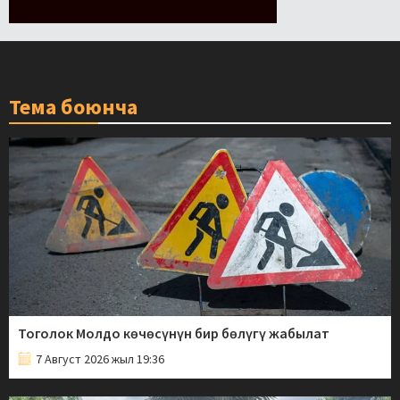
Тема боюнча
Тоголок Молдо көчөсүнүн бир бөлүгү жабылат
7 Август 2026 жыл 19:36