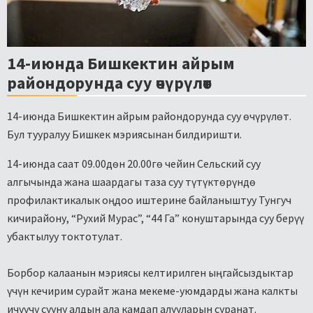
14-июнда Бишкектин айрым
райондорунда суу өчүрүлөт
14-июнда Бишкектин айрым райондорунда суу өчүрүлөт.
Бул тууралуу Бишкек мэриясынан билдиришти.
14-июнда саат 09.00дөн 20.00гө чейин Сельский суу
алгычында жана шаардагы таза суу түтүктөрүндө
профилактикалык оңдоо иштерине байланыштуу Тунгуч
кичирайону, “Рухий Мурас”, “44 Га” конуштарында суу берүү
убактылуу токтотулат.
Борбор калаанын мэриясы келтирилген ыңгайсыздыктар
үчүн кечирим сурайт жана мекеме-уюмдарды жана калкты
ичүүчү сууну алдын ала камдап алууларын суранат.