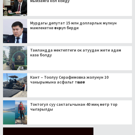
мыйзамга кол койду
Мурдагы депутат 15 млн долларлык мүлкүн
мамлекетке өткөрүп берди
Таиландда мектептеги ок атуудан жети адам
каза болду
Кант – Тоолуу Серафимовка жолунун 10
чакырымына асфальт төшөлөт
Токтогул суу сактагычынан 40 миң метр тор
чыгарылды