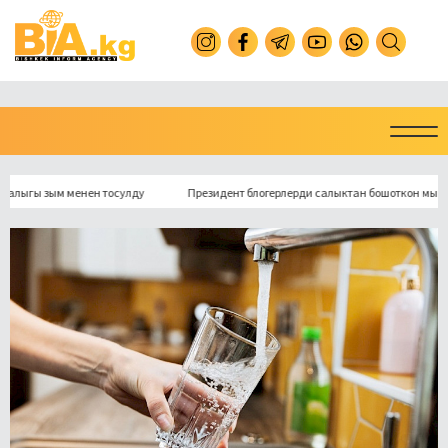
гы зым менен тосулду
Президент блогерлерди салыктан бошоткон мыйзамга 