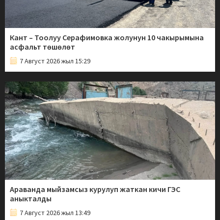
Кант – Тоолуу Серафимовка жолунун 10 чакырымына
асфальт төшөлөт
7 Август 2026 жыл 15:29
Араванда мыйзамсыз курулуп жаткан кичи ГЭС
аныкталды
7 Август 2026 жыл 13:49