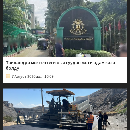
Таиландда мектептеги ок атуудан жети адам каза
болду
7 Август 2026 жыл 16:09