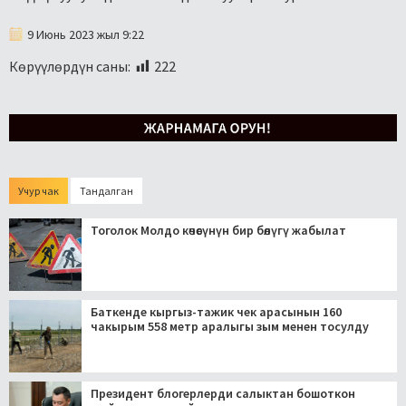
9 Июнь 2023 жыл 9:22
Көрүүлөрдүн саны:
222
Учур чак
Тандалган
Тоголок Молдо көчөсүнүн бир бөлүгү жабылат
Баткенде кыргыз-тажик чек арасынын 160
чакырым 558 метр аралыгы зым менен тосулду
Президент блогерлерди салыктан бошоткон