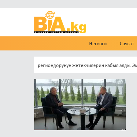
Негизги
Саясат
сиянын региондорунун жетекчилерин кабыл алды. Эмне туура