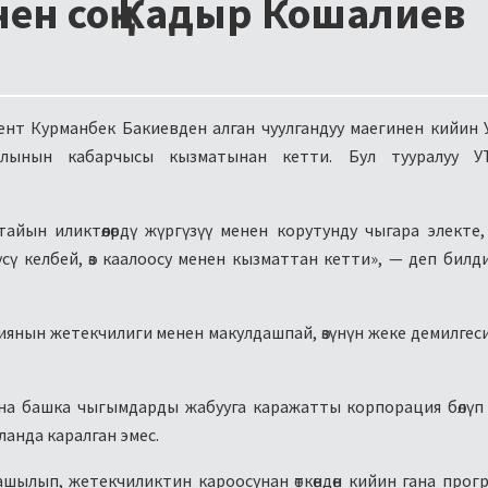
ен соң Кадыр Кошалиев
т Курманбек Бакиевден алган чуулгандуу маегинен кийин 
алынын кабарчысы кызматынан кетти. Бул тууралуу У
йын иликтөөлөрдү жүргүзүү менен корутунду чыгара электе
үсү келбей, өз каалоосу менен кызматтан кетти», — деп бил
иянын жетекчилиги менен макулдашпай, өзүнүн жеке демилгес
на башка чыгымдарды жабууга каражатты корпорация бөлүп
ланда каралган эмес.
шылып, жетекчиликтин кароосунан өткөндөн кийин гана прог