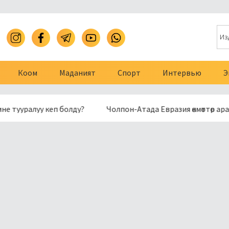
Коом
Маданият
Спорт
Интервью
Э
луу кеп болду?
Чолпон-Атада Евразия өкмөттөр аралык 