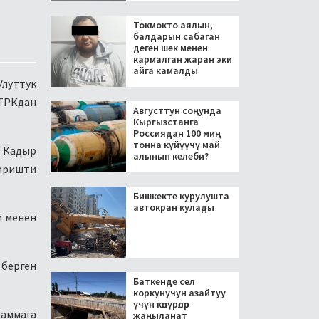
Токмокто аялын,
балдарын сабаган
деген шек менен
кармалган жаран эки
айга камалды
Улуттук
ТРКдан
Августтун соңунда
Кыргызстанга
Россиядан 100 миң
тонна күйүүчү май
, Кадыр
алынып келеби?
диришти
Бишкекте курулушта
автокран кулады
и менен
 берген
Баткенде сел
коркунучун азайтуу
үчүн көпүрөлөр
раммага
жаңыланат