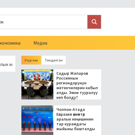
кономика
Медиа
Учур чак
Тандалган
кеңешинин тар курамдагы жыйыны башталды
Токмокто аялы
Садыр Жапаров
Россиянын
региондорунун
жетекчилерин кабыл
алды. Эмне тууралуу
кеп болду?
Чолпон-Атада
Евразия өкмөттөр
аралык кеңешинин
тар курамдагы
жыйыны башталды