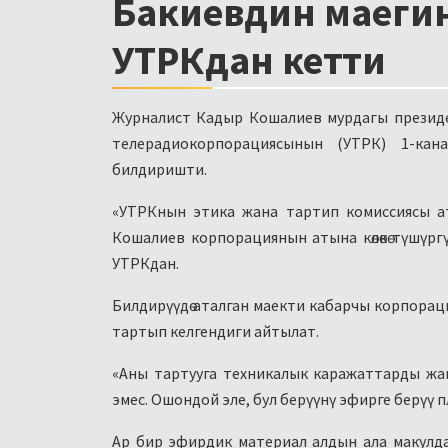
Бакиевдин маегин
УТРКдан кетти
Журналист Кадыр Кошалиев мурдагы президен
телерадиокорпорациясынын (УТРК) 1-кан
билдиришти.
«УТРКнын этика жана тартип комиссиясы ата
Кошалиев корпорациянын атына көлөкө түшүрг
УТРКдан.
Билдирүүдө аталган маекти кабарчы корпорац
тартып келгендиги айтылат.
«Аны тартууга техникалык каражаттарды жа
эмес. Ошондой эле, бул берүүнү эфирге берүү п
Ар бир эфирдик материал алдын ала макулда