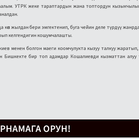
маалым. УТРК жеке тараптардын жана топтордун кызыкчыл
аналдан.
 көп жылдан бери эмгектенип, буга чейин деле түрдүү жанрд
рып келгендигин кошумчалашты.
иев менен болгон маеги коомчулукта кызуу талкуу жаратып,
үн Бишкекте бир топ адамдар Кошалиевди кызматтан алуу