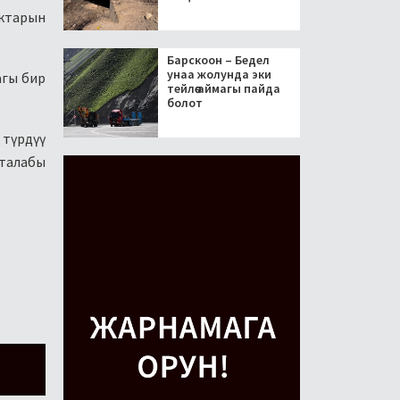
ыктарын
Барскоон – Бедел
унаа жолунда эки
агы бир
тейлөө аймагы пайда
болот
 түрдүү
 талабы