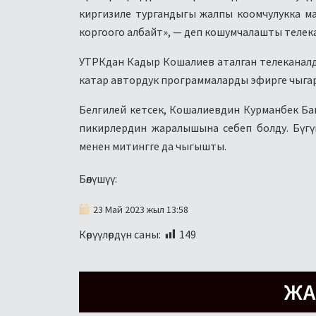
киргизиле тургандыгы жалпы коомчулукка 
коргоого албайт», — деп кошумчалашты телек
УТРКдан Кадыр Кошалиев аталган телеканалда
катар автордук программаларды эфирге чыга
Белгилей кетсек, Кошалиевдин Курманбек Бак
пикирлердин жаралышына себеп болду. Бүг
менен митингге да чыгышты.
Бөлүшүү:
23 Май 2023 жыл 13:58
Көрүүлөрдүн саны:
149