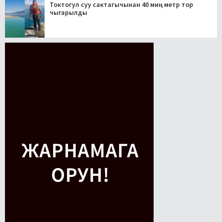
Токтогул суу сактагычынан 40 миң метр тор
чыгарылды