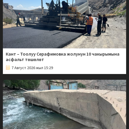
Кант – Тоолуу Серафимовка жолунун 10 чакырымына
асфальт төшөлөт
7 Август 2026 жыл 15:29