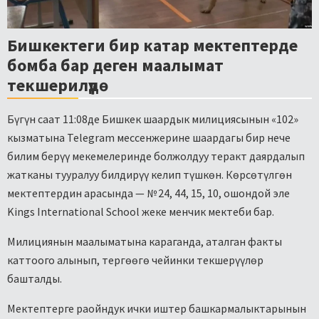
Бишкектеги бир катар мектептерде
бомба бар деген маалымат
текшерилүүдө
Бүгүн саат 11:08де Бишкек шаардык милициясынын «102»
кызматына Telegram мессенжерине шаардагы бир нече
билим берүү мекемелеринде болжолдуу теракт даярдалып
жатканы тууралуу билдирүү келип түшкөн. Көрсөтүлгөн
мектептердин арасында — № 24, 44, 15, 10, ошондой эле
Kings International School жеке менчик мектеби бар.
Милициянын маалыматына караганда, аталган факты
каттоого алынып, тергөөгө чейинки текшерүүлөр
башталды.
Мектептерге раойндук ички иштер башкармалыктарынын