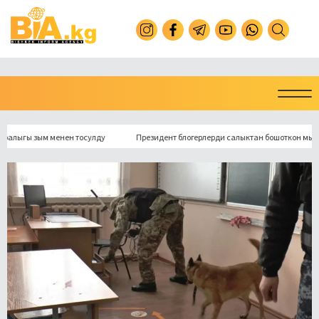
ы зым менен тосулду
Президент блогерлерди салыктан бошоткон мыйзамга 