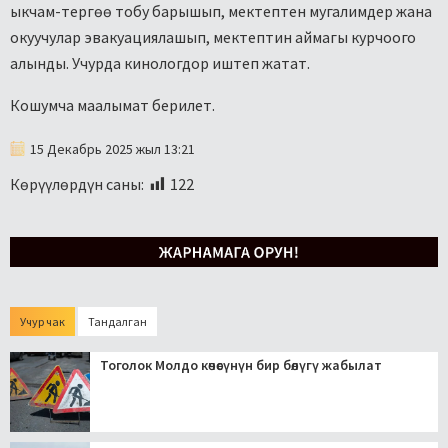
ыкчам-тергөө тобу барышып, мектептен мугалимдер жана
окуучулар эвакуациялашып, мектептин аймагы курчоого
алынды. Учурда кинологдор иштеп жатат.
Кошумча маалымат берилет.
15 Декабрь 2025 жыл 13:21
Көрүүлөрдүн саны:
122
Учур чак
Тандалган
Тоголок Молдо көчөсүнүн бир бөлүгү жабылат