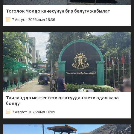
Тоголок Молдо көчөсүнүн бир бөлүгү жабылат
7 Август 2026 жыл 19:36
Таиландда мектептеги ок атуудан жети адам каза
болду
7 Август 2026 жыл 16:09