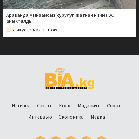
Араванда мыйзамсыз курулуп жаткан кичи ГЭС
аныкталды
7 Август 2026 жыл 13:49
Негизги
Саясат
Коом
Маданият
Спорт
Интервью
Экономика
Медиа