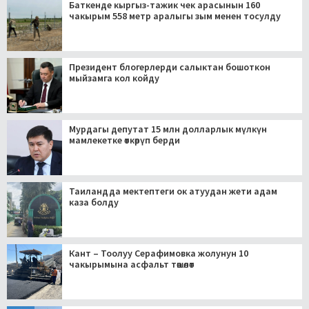
Баткенде кыргыз-тажик чек арасынын 160
чакырым 558 метр аралыгы зым менен тосулду
Президент блогерлерди салыктан бошоткон
мыйзамга кол койду
Мурдагы депутат 15 млн долларлык мүлкүн
мамлекетке өткөрүп берди
Таиландда мектептеги ок атуудан жети адам
каза болду
Кант – Тоолуу Серафимовка жолунун 10
чакырымына асфальт төшөлөт