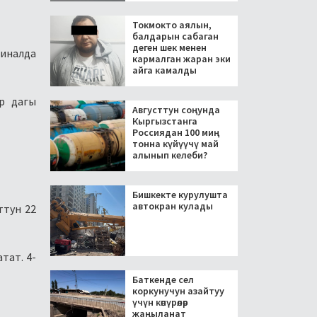
Токмокто аялын,
балдарын сабаган
деген шек менен
финалда
кармалган жаран эки
айга камалды
р дагы
Августтун соңунда
Кыргызстанга
Россиядан 100 миң
тонна күйүүчү май
алынып келеби?
Бишкекте курулушта
автокран кулады
ттун 22
тат. 4-
Баткенде сел
коркунучун азайтуу
үчүн көпүрөлөр
жаңыланат