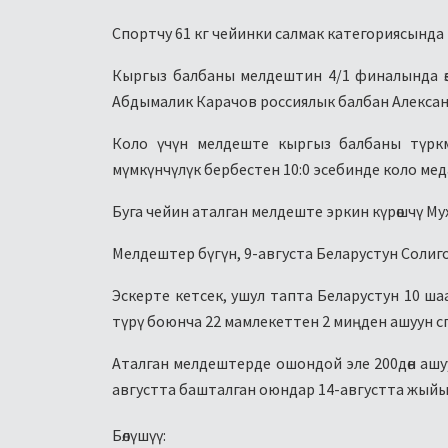
Спортчу 61 кг чейинки салмак категориясында
Кыргыз балбаны мелдештин 4/1 финалында өз
Абдымалик Карачов россиялык балбан Алексан
Коло үчүн мелдеште кыргыз балбаны түркм
мүмкүнчүлүк бербестен 10:0 эсебинде коло мед
Буга чейин аталган мелдеште эркин күрөшчү М
Мелдештер бүгүн, 9-августа Беларустун Солиго
Эскерте кетсек, ушул тапта Беларустун 10 ша
түрү боюнча 22 мамлекеттен 2 миңден ашуун с
Аталган мелдештерде ошондой эле 200дөн ашуу
августта башталган оюндар 14-августта жый
Бөлүшүү: