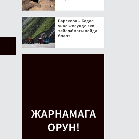
Барскоон – Бедел
унаа жолунда эки
тейлөө аймагы пайда
болот