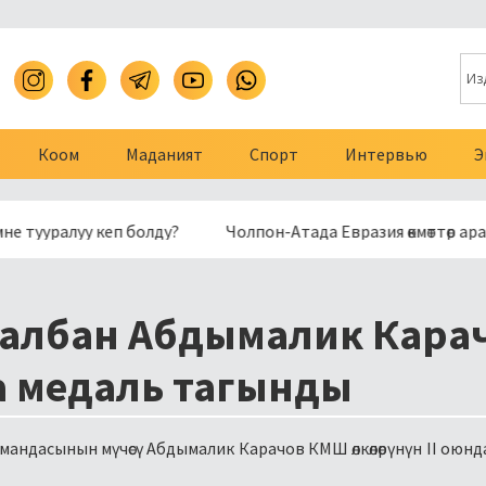
Коом
Маданият
Спорт
Интервью
Э
луу кеп болду?
Чолпон-Атада Евразия өкмөттөр аралык 
албан Абдымалик Кара
 медаль тагынды
андасынын мүчөсү Абдымалик Карачов КМШ өлкөлөрүнүн II оюн