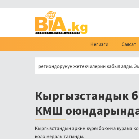
Негизги
Саясат
ссиянын региондорунун жетекчилерин кабыл алды. Эмне туура
Кыргызстандык б
КМШ оюндарында
Кыргызстандын эркин күрөш боюнча курама ком
коло медаль тагынды.