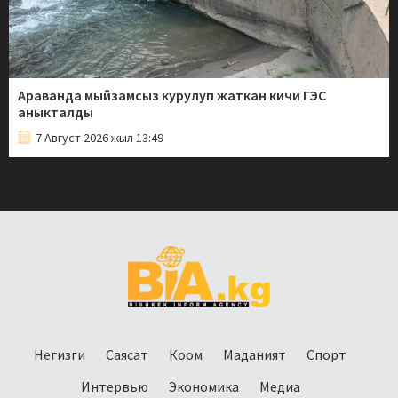
Араванда мыйзамсыз курулуп жаткан кичи ГЭС
аныкталды
7 Август 2026 жыл 13:49
Негизги
Саясат
Коом
Маданият
Спорт
Интервью
Экономика
Медиа