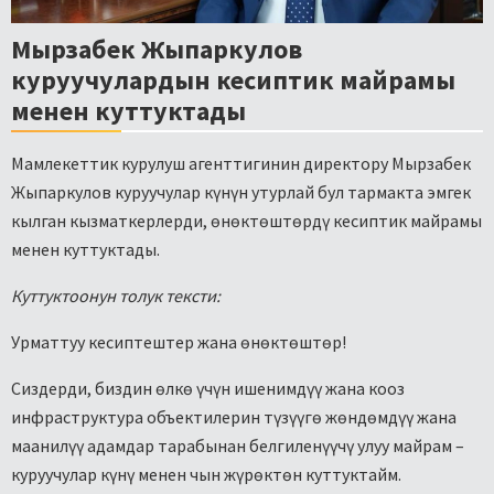
Мырзабек Жыпаркулов
куруучулардын кесиптик майрамы
менен куттуктады
Мамлекеттик курулуш агенттигинин директору Мырзабек
Жыпаркулов куруучулар күнүн утурлай бул тармакта эмгек
кылган кызматкерлерди, өнөктөштөрдү кесиптик майрамы
менен куттуктады.
Куттуктоонун толук тексти:
Урматтуу кесиптештер жана өнөктөштөр!
Сиздерди, биздин өлкө үчүн ишенимдүү жана кооз
инфраструктура объектилерин түзүүгө жөндөмдүү жана
маанилүү адамдар тарабынан белгиленүүчү улуу майрам –
куруучулар күнү менен чын жүрөктөн куттуктайм.