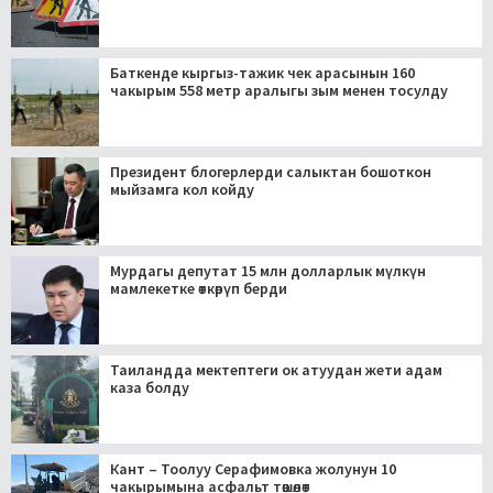
Баткенде кыргыз-тажик чек арасынын 160
чакырым 558 метр аралыгы зым менен тосулду
Президент блогерлерди салыктан бошоткон
мыйзамга кол койду
Мурдагы депутат 15 млн долларлык мүлкүн
мамлекетке өткөрүп берди
Таиландда мектептеги ок атуудан жети адам
каза болду
Кант – Тоолуу Серафимовка жолунун 10
чакырымына асфальт төшөлөт