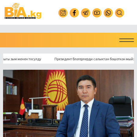
ым менен тосулду
Президент блогерлерди салыктан бошоткон мыйзамга кол