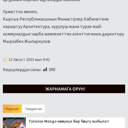
Урматтоо менен,
Кыргыз Республикасынын Министрлер Кабинетине
караштуу Архитектура, курулуш жана турак жай-
коммуналдык чарба мамлекеттик агенттигинин директору
Мырзабек Жыпаркулов
11 Август 2023 жыл 9:42
Көрүүлөрдүн саны:
390
Учур чак
Тандалган
Тоголок Молдо көчөсүнүн бир бөлүгү жабылат