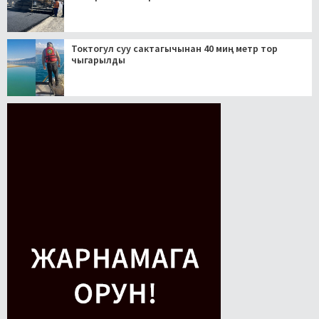
Токтогул суу сактагычынан 40 миң метр тор
чыгарылды