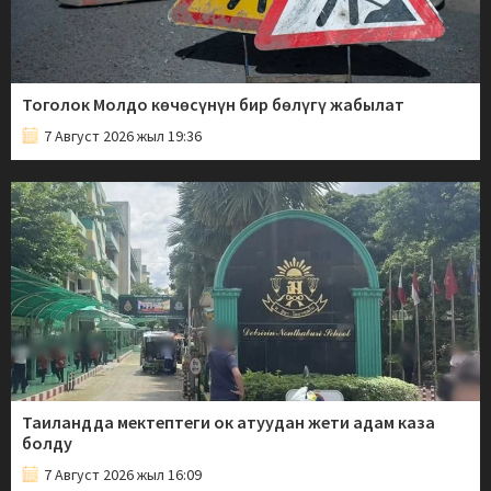
Тоголок Молдо көчөсүнүн бир бөлүгү жабылат
7 Август 2026 жыл 19:36
Таиландда мектептеги ок атуудан жети адам каза
болду
7 Август 2026 жыл 16:09