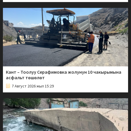
Кант – Тоолуу Серафимовка жолунун 10 чакырымына
асфальт төшөлөт
7 Август 2026 жыл 15:29