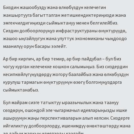
Биздин жашообузду жана өлкөбүздүн келечегин
жакшыртууга багытталган жетишкендиктериңизди жана
эмгекчилдигиңизди сыймыктануу менен белгилейбиз.
Сиздин долбоорлоруңуз инфраструктураны өнүктүрүүдө,
жашоо ыңгайлуугун жана улуттук экономиканы чыңдоодо
маанилүү орун басары ээлейт.
Ар бир кирпич, ар бир темир, ар бир пайдубал – бул биз
чогуу курган келечекке кошкон салымыңыз. Биз сиздердин
кесипкөйлүгүңүздөрдү жогору баалайбыз жана өлкөбүздүн
курулуш тармагын өнүктүрүүнүн өзөгү болгонуңуздарга
сыймыктанабыз.
Бул майрам сизге татыктуу ыраазычылык жана таануу
сөздөрүн, ошондой эле чыгармачыл идеяларыңызды ишке
ашыруунун жаңы перспективаларын алып келсин. Сиздерге
ийгиликтүү долбоорлорду, ишенимдүү өнөктөштөрдү жана
ар дайым жаркын идеяларды каалайм.