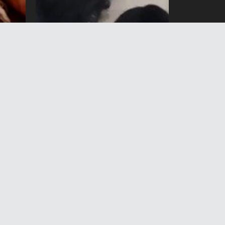
лгон
Ош аэропортунда норка
терилерин мыйзамсыз ташуу
и
фактысы аныкталды
7 Август 2026 жыл 12:03