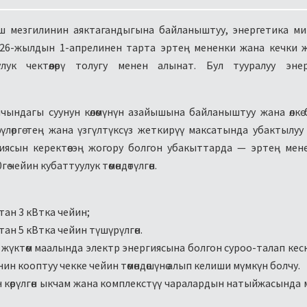
ш мезгилинин аяктагандыгына байланыштуу, энергетика м
26-жылдын 1-апрелинен тарта эртең мененки жана кечки 
лук чектөөлөрү толугу менен алынат. Бул тууралуу энер
ычындагы суунун көлөмүнүн азайышына байланыштуу жана өлкө
үлөргө тең жана үзгүлтүксүз жеткирүү максатында убактылуу че
гиясын керектөө эң жогору болгон убакыттарда — эртең мен
гө чейин кубаттуулук төмөндөтүлгөн.
ттан 3 кВтка чейин;
ттан 5 кВтка чейин түшүрүлгөн.
 жүктөм маалында электр энергиясына болгон суроо-талап кески
н кооптуу чекке чейин төмөндөшүнө алып келиши мүмкүн болчу.
 көрүлгөн ыкчам жана комплекстүү чаралардын натыйжасында