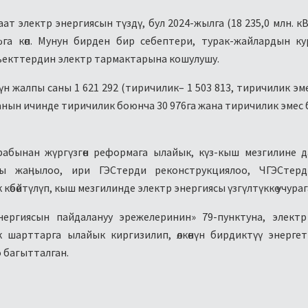
аат электр энергиясын түздү, бул 2024-жылга (18 235,0 млн. кВ
га көп. Мунун бирден бир себептери, турак-жайлардын ку
объекттердин электр тармактарына кошулушу.
үн жалпы саны 1 621 292 (тиричилик– 1 503 813, тиричилик эме
е, анын ичинде тиричилик боюнча 30 976га жана тиричилик эмес
рабынан жүргүзгөн реформага ылайык, күз-кыш мезгилине 
ды жаӊылоо, ири ГЭСтерди реконструкциялоо, ЧГЭСтерди,
өбөйтүлүп, кыш мезгилинде электр энергиясы үзгүлтүккө учураг
нергиясын пайдалануу эрежелеринин» 79-пунктуна, элект
шарттарга ылайык киргизилип, өлкөнүн бирдиктүү энерге
 багытталган.