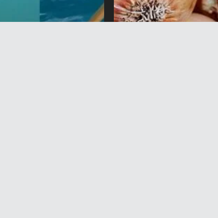
огул суу сактагычынан
Өзбекстандан импортто
иң метр тор чыгарылды
24 тонна пияз өлкөгө
киргизилген жок. Себеб
вгуст 2026 жыл 15:28
7 Август 2026 жыл 13:56