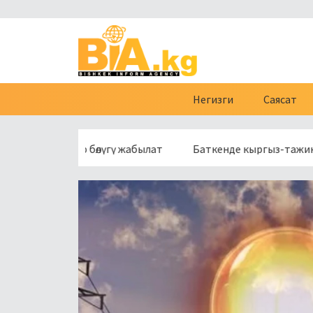
Негизги
Саясат
сүнүн бир бөлүгү жабылат
Баткенде кыргыз-тажик чек ара