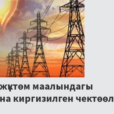
 жүктөм маалындагы
на киргизилген чектөө