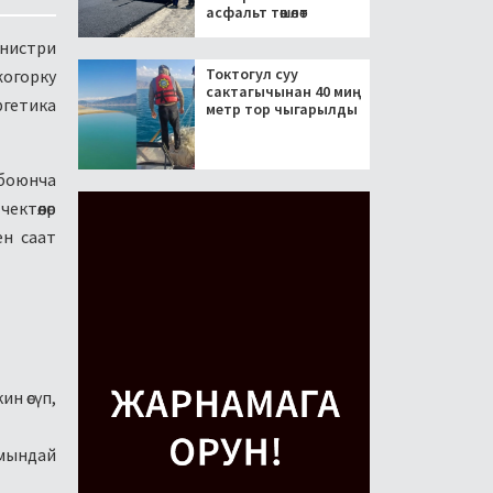
асфальт төшөлөт
инистри
Токтогул суу
жогорку
сактагычынан 40 миң
гетика
метр тор чыгарылды
 боюнча
ктөөлөр
ен саат
н өсүп,
 мындай