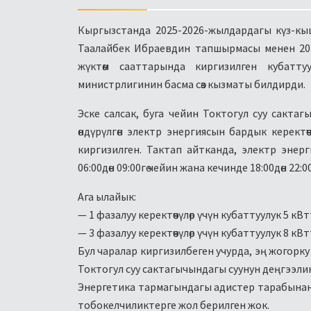
Кыргызстанда 2025-2026-жылдардагы күз-кы
Таалайбек Ибраевдин тапшырмасы менен 20
жүктөм сааттарында киргизилген кубаттуу
министрлигинин басма сөз кызматы билдирди.
Эске салсак, буга чейин Токтогул суу сактаг
өндүрүлгөн электр энергиясын бардык керектөөч
киргизилген. Тактап айтканда, электр энер
06:00дөн 09:00гө чейин жана кечинде 18:00дөн 22:00
Ага ылайык:
— 1 фазалуу керектөөчүлөр үчүн кубаттуулук 5 кВ
— 3 фазалуу керектөөчүлөр үчүн кубаттуулук 8 кВ
Бул чаралар киргизилбеген учурда, эң жогорку
Токтогул суу сактагычындагы суунун деңгээлини
Энергетика тармагындагы адистер тарабынан
тобокелчиликтерге жол берилген жок.