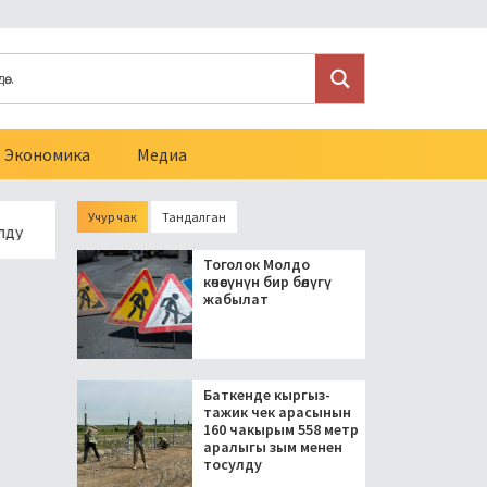
Экономика
Медиа
Учур чак
Тандалган
Президент блогерлерди салыктан бошоткон мыйзамга кол ко
Тоголок Молдо
көчөсүнүн бир бөлүгү
жабылат
Баткенде кыргыз-
тажик чек арасынын
160 чакырым 558 метр
аралыгы зым менен
тосулду