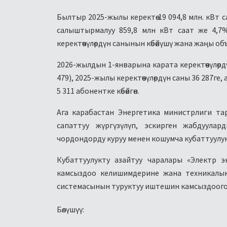
Былтыр 2025-жылы керектөө 19 094,8 млн. кВт с
салыштырмалуу 859,8 млн кВт саат же 4,7%
керектөөчүлөрдүн санынын көбөйүшү жана жаңы 
2026-жылдын 1-январына карата керектөөчүлөрд
479), 2025-жылы керектөөчүлөрдүн саны 36 287г
5 311 абонентке көбөйгөн.
Ага карабастан Энергетика министрлиги та
сапаттуу жүргүзүлүп, эскирген жабдуулар
чордондорду куруу менен кошумча кубаттуулук к
Кубаттуулукту азайтуу чаралары «Электр э
камсыздоо келишимдерине жана техникалык 
системасынын туруктуу иштешин камсыздоого
Бөлүшүү: