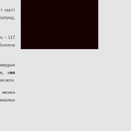
т саат)
рулушу,
с – 117
 боюнча
даярдык
 көмөк
ан жок.
р менен
тикалык