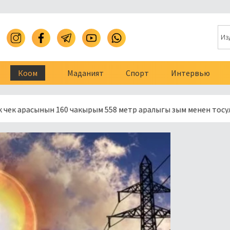
Коом
Маданият
Спорт
Интервью
сынын 160 чакырым 558 метр аралыгы зым менен тосулду