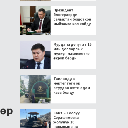
Президент
блогерлерди
салыктан бошоткон
мыйзамга кол койду
Мурдагы депутат 15
млн долларлык
мүлкүн мамлекетке
өткөрүп берди
Таиландда
мектептеги ок
атуудан жети адам
каза болду
лөр
Кант – Тоолуу
Серафимовка
жолунун 10
чакырымына