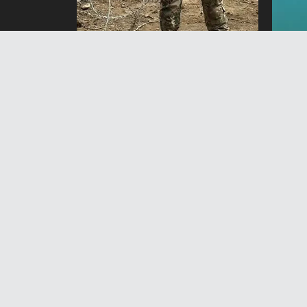
Баткенде кыргыз-тажик чек
Токт
арасынын 160 чакырым 558
40 м
метр аралыгы зым менен
7 А
тосулду
7 Август 2026 жыл 17:17