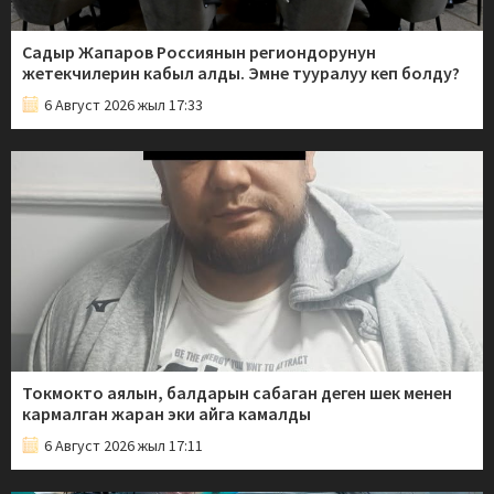
Садыр Жапаров Россиянын региондорунун
жетекчилерин кабыл алды. Эмне тууралуу кеп болду?
6 Август 2026 жыл 17:33
Токмокто аялын, балдарын сабаган деген шек менен
кармалган жаран эки айга камалды
6 Август 2026 жыл 17:11