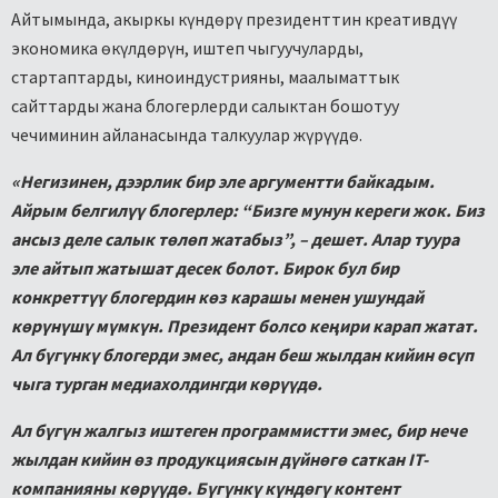
Айтымында, акыркы күндөрү президенттин креативдүү
экономика өкүлдөрүн, иштеп чыгуучуларды,
стартаптарды, киноиндустрияны, маалыматтык
сайттарды жана блогерлерди салыктан бошотуу
чечиминин айланасында талкуулар жүрүүдө.
«Негизинен, дээрлик бир эле аргументти байкадым.
Айрым белгилүү блогерлер: “Бизге мунун кереги жок. Биз
ансыз деле салык төлөп жатабыз”, – дешет. Алар туура
эле айтып жатышат десек болот. Бирок бул бир
конкреттүү блогердин көз карашы менен ушундай
көрүнүшү мүмкүн. Президент болсо кеңири карап жатат.
Ал бүгүнкү блогерди эмес, андан беш жылдан кийин өсүп
чыга турган медиахолдингди көрүүдө.
Ал бүгүн жалгыз иштеген программистти эмес, бир нече
жылдан кийин өз продукциясын дүйнөгө саткан IT-
компанияны көрүүдө. Бүгүнкү күндөгү контент