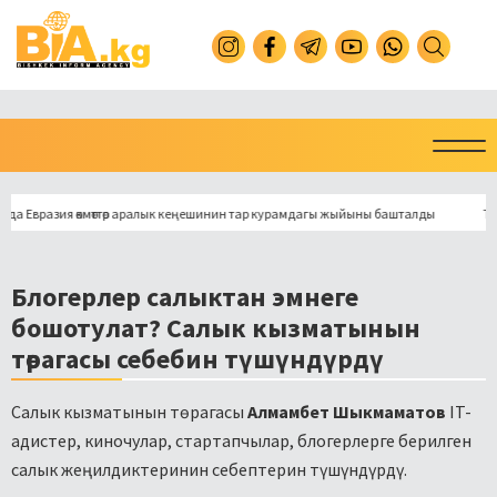
азия өкмөттөр аралык кеңешинин тар курамдагы жыйыны башталды
Токмокто 
Блогерлер салыктан эмнеге
бошотулат? Салык кызматынын
төрагасы себебин түшүндүрдү
Салык кызматынын төрагасы
Алмамбет Шыкмаматов
IT-
адистер, киночулар, стартапчылар, блогерлерге берилген
салык жеңилдиктеринин себептерин түшүндүрдү.