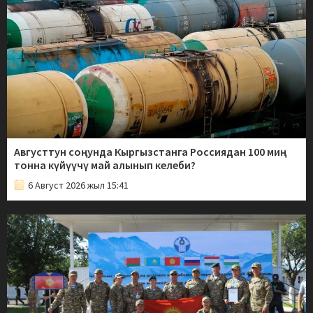
Августтун соңунда Кыргызстанга Россиядан 100 миң
тонна күйүүчү май алынып келеби?
6 Август 2026 жыл 15:41