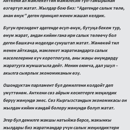
Анткени ал мамлекеттин мамилесин түп-тамырынан
өзгөртүп жатат. Жылдар бою биз: “Адегенде салык төлө,
анан өнүк” деген принцип менен жашап келдик.
Бүгүн президент адегенде өсүп-өнүк, бутуңа бекем тур,
өнүм жарат, андан кийин гана ири салык төлөөчү бол
деген башкача моделди сунуштап жатат. Жөнөкөй тил
менен айтканда, мамлекет жаратмандарга салык
маселелерине күч коротпогула, аны жаңы өнүмдөрдү
жаратууга жумшагыла дейт. Менин оюмча, дал ушул –
акылга сыярлык экономиканын өзү.
Ошондуктан парламент бул демилгени колдойт деп
үмүттөнөм. Анткени сөз айрым кесиптерге жеңилдик
берүү жөнүндө эмес. Сөз Кыргызстандын экономикасы он
жылдан кийин кандай болору жөнүндө болуп жатат.
Эгер бул демилге жакшы натыйжа берсе, жакынкы
жылдары биз жаратмандар үчүн салык жеңилдиктери