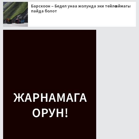
Барскоон – Бедел унаа жолунда эки тейлөө аймагы
пайда болот