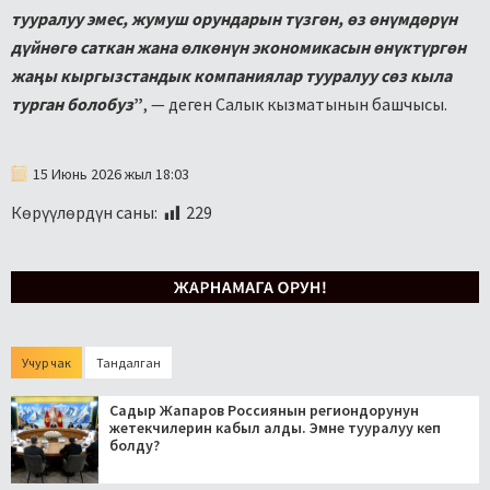
тууралуу эмес, жумуш орундарын түзгөн, өз өнүмдөрүн
дүйнөгө саткан жана өлкөнүн экономикасын өнүктүргөн
жаңы кыргызстандык компаниялар тууралуу сөз кыла
турган болобуз
”
, — деген Салык кызматынын башчысы.
15 Июнь 2026 жыл 18:03
Көрүүлөрдүн саны:
229
Учур чак
Тандалган
Садыр Жапаров Россиянын региондорунун
жетекчилерин кабыл алды. Эмне тууралуу кеп
болду?