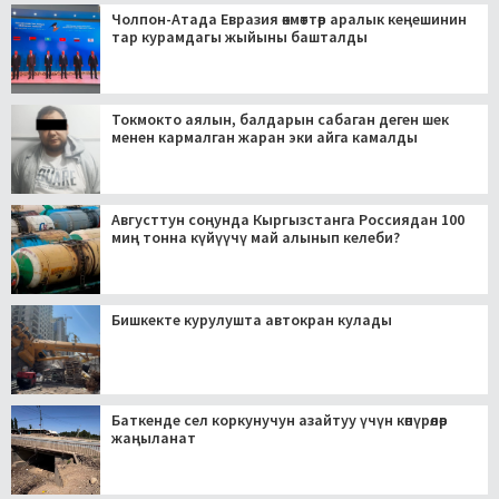
Чолпон-Атада Евразия өкмөттөр аралык кеңешинин
тар курамдагы жыйыны башталды
Токмокто аялын, балдарын сабаган деген шек
менен кармалган жаран эки айга камалды
Августтун соңунда Кыргызстанга Россиядан 100
миң тонна күйүүчү май алынып келеби?
Бишкекте курулушта автокран кулады
Баткенде сел коркунучун азайтуу үчүн көпүрөлөр
жаңыланат