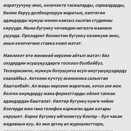
жаратуучуну эмес, келечекте тасмаларды, сериалдарды,
билим берүү долбоорлорун жаратып, көптөгөн
адамдарды жумуш менен камсыз кылган студияны
көрүүдө. Мына бүгүнкү чечимдин негизги мааниси
ушунда. Президент бизнестин бүгүнкү көлөмүнө эмес,
анын келечегине ставка коюп жатат.
Мамлекет өтө жөнөкөй нерсени айтып жатат: биз
сиздердин өсүшүңүздөргө тоскоол болбойбуз.
Тескерисинче, мүмкүн болушунча өсүп-өнүгүшүңүздөрдү
каалайбыз. Анткени күчтүү экономика салыктан
башталбайт. Ал жаңы нерсени жараткан, кечээ эле жок
болгон өнүмдөрдү жана форматтарды ойлоп тапкан
адамдардан башталат. Көптөр бүгүнкү күнгө чейин
блогерди жөн гана телефон кармаган адам катары
көрүшөт. Бирок бүгүнкү ийгиликтүү блогер – бул чакан
медианын өзү. Ал эми эртең ал журналисттери,