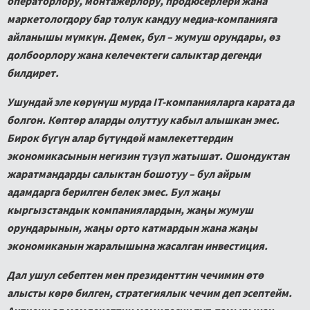
операторлору, монтажерлору, продюсерлери жана
маркетологдору бар толук кандуу медиа-компанияга
айланышы мүмкүн. Демек, бул – жумуш орундары, өз
долбоорлору жана келечектеги салыктар дегенди
билдирет.
Ушундай эле көрүнүш мурда IT-компанияларга карата да
болгон. Көптөр аларды олуттуу кабыл алышкан эмес.
Бирок бүгүн алар бүтүндөй мамлекеттердин
экономикасынын негизин түзүп жатышат. Ошондуктан
жаратмандарды салыктан бошотуу – бул айрым
адамдарга берилген белек эмес. Бул жаңы
кыргызстандык компаниялардын, жаңы жумуш
орундарынын, жаңы орто катмардын жана жаңы
экономиканын жаралышына жасалган инвестиция.
Дал ушул себептен мен президенттин чечимин өтө
алысты көрө билген, стратегиялык чечим деп эсептейм.