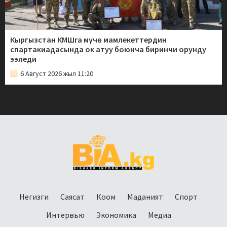
Кыргызстан КМШга мүчө мамлекеттердин
спартакиадасында ок атуу боюнча биринчи орунду
ээледи
6 Август 2026 жыл 11:20
Негизги
Саясат
Коом
Маданият
Спорт
Интервью
Экономика
Медиа