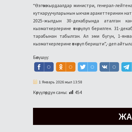
“Өзгөчө кырдаалдар министри, генерал-лейт
куткаруучуларынын ыкчам аракеттеринин на
2025-жылдын 30-декабрында аталган ка
кызматкерлерине өткөрүлүп берилген. 31-дека
тарабынан табылган. Ал эми бүгүн, 1-янв
кызматкерлерине өткөрүп беришти”,-деп айтыл
Бөлүшүү:
1 Январь 2026 жыл 13:58
Көрүүлөрдүн саны:
454