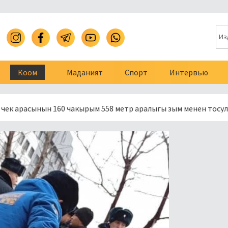
Коом
Маданият
Спорт
Интервью
ын 160 чакырым 558 метр аралыгы зым менен тосулду
Пр