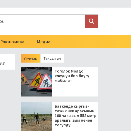
Экономика
Медиа
Учур чак
Тандалган
езидент блогерлерди салыктан бошоткон мыйзамга кол койду
Тоголок Молдо
көчөсүнүн бир бөлүгү
жабылат
Баткенде кыргыз-
тажик чек арасынын
160 чакырым 558 метр
аралыгы зым менен
тосулду