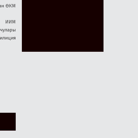
ган ӨКМ
п, ИИМ
учулары
милиция