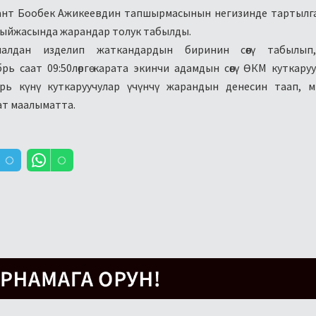
енант Бообек Ажикеевдин тапшырмасынын негизинде тартыл
тыйжасында жарандар толук табылды.
налдан изделип жаткандардын биринин сөөгү табылы
брь саат 09:50лөргө карата экинчи адамдын сөөгү ӨКМ куткару
арь күнү куткаруучулар үчүнчү жарандын денесин таап, 
ат маалыматта.