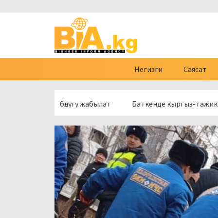
Негизги
Саясат
үн бир бөлүгү жабылат
Баткенде кыргыз-тажик чек арасын