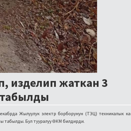
ип, изделип жаткан 3
 табылды
екабрда Жылуулук электр борборунун (ТЭЦ) техникалык к
ы табылды. Бул тууралуу ӨКМ билдирди.