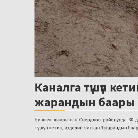
Каналга түшүп кет
жарандын баары
Бишкек шаарынын Свердлов районунда 30-д
түшүп кетип, изделип жаткан 3 жарандын баар