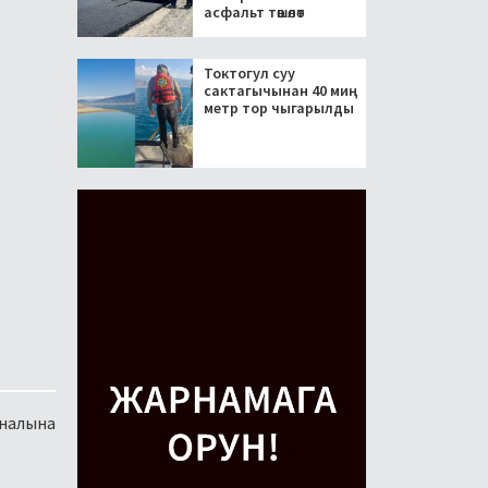
асфальт төшөлөт
Токтогул суу
сактагычынан 40 миң
метр тор чыгарылды
аналына