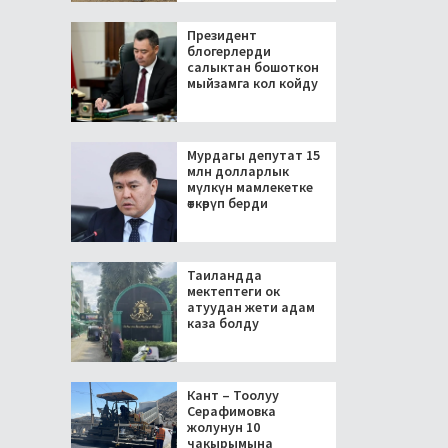
Президент
блогерлерди
салыктан бошоткон
мыйзамга кол койду
Мурдагы депутат 15
млн долларлык
мүлкүн мамлекетке
өткөрүп берди
Таиландда
мектептеги ок
атуудан жети адам
каза болду
Кант – Тоолуу
Серафимовка
жолунун 10
чакырымына