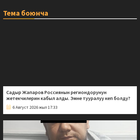
Тема боюнча
Садыр Жапаров Россиянын региондорунун
жетекчилерин кабыл алды. Эмне тууралуу кеп болду?
6 Август 2026 жыл 17:33