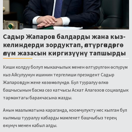
Садыр Жапаров балдарды жана кыз-
келиндерди зордуктап, өлтүргөндөргө
өлүм жазасын киргизүүнү тапшырды
Киши колдуу болуп мыкаачылык менен өлтүрүлгөн өспүрүм
кыз Айсулуунун ишинин тергелиши президент Садыр
Жапаровдун жеке көзөмөлүндө. Бул тууралуу өлкө
башчысынын басма сөз катчысы Аскат Алагөзов социалдык
тармактагы баракчасына жазды.
Анын маалыматына караганда, коомчулукту нес кылган бул
кылмыш тууралуу кабарды мамлекет башчыбыз терең
өкүнүч менен кабыл алды.