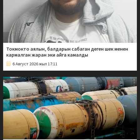
Токмокто аялын, балдарын сабаган деген шек менен
кармалган жаран эки айга камалды
6 Август 2026 жыл 17:11