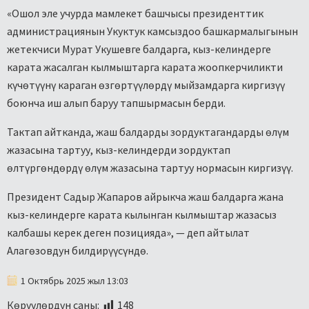
«Ошол эле учурда мамлекет башчысы президенттик
администрациянын Укуктук камсыздоо башкармалыгынын
жетекчиси Мурат Укушевге балдарга, кыз-келиндерге
карата жасалган кылмыштарга карата жоопкерчиликти
күчөтүүнү караган өзгөртүүлөрдү мыйзамдарга киргизүү
боюнча иш алып баруу тапшырмасын берди.
Тактап айтканда, жаш балдарды зордуктагандарды өлүм
жазасына тартуу, кыз-келиндерди зордуктап
өлтүргөндөрдү өлүм жазасына тартуу нормасын киргизүү.
Президент Садыр Жапаров айрыкча жаш балдарга жана
кыз-келиндерге карата кылынган кылмыштар жазасыз
калбашы керек деген позицияда», — деп айтылат
Алагөзовдун билдирүүсүндө.
1 Октябрь 2025 жыл 13:03
Көрүүлөрдүн саны:
148