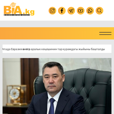
а Евразия өкмөттөр аралык кеңешинин тар курамдагы жыйыны башталды
Токм