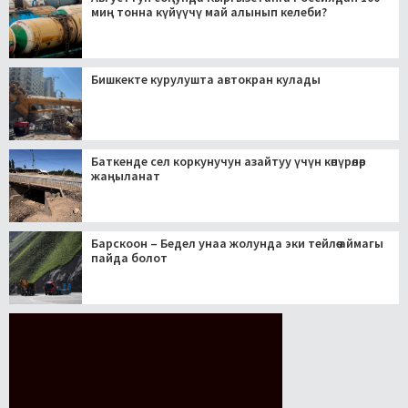
миң тонна күйүүчү май алынып келеби?
Бишкекте курулушта автокран кулады
Баткенде сел коркунучун азайтуу үчүн көпүрөлөр
жаңыланат
Барскоон – Бедел унаа жолунда эки тейлөө аймагы
пайда болот