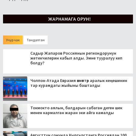
Учур чак
Тандалган
Садыр Жапаров Россиянын региондорунун
жетекчилерин кабыл алды. Эмне тууралуу кеп
болду?
Чолпон-Атада Евразия өкмөттөр аралык кеңешинин
тар курамдагы жыйыны башталды
Токмокто аялын, балдарын сабаган деген шек
менен кармалган жаран эки айга камалды
Августтун соңунда Кыргызстанга Россиядан 100