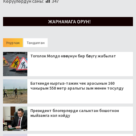
Көрүүлөрдүн саны:
347
Учур чак
Тандалган
Тоголок Молдо көчөсүнүн бир бөлүгү жабылат
Баткенде кыргыз-тажик чек арасынын 160
чакырым 558 метр аралыгы зым менен тосулду
Президент блогерлерди салыктан бошоткон
мыйзамга кол койду