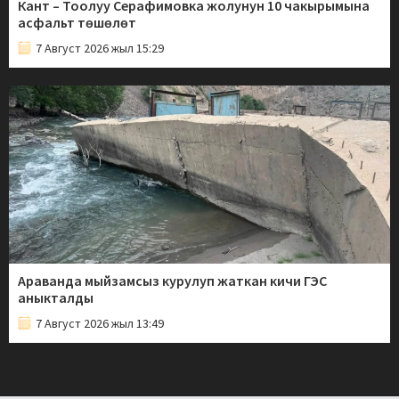
Кант – Тоолуу Серафимовка жолунун 10 чакырымына
асфальт төшөлөт
7 Август 2026 жыл 15:29
Араванда мыйзамсыз курулуп жаткан кичи ГЭС
аныкталды
7 Август 2026 жыл 13:49