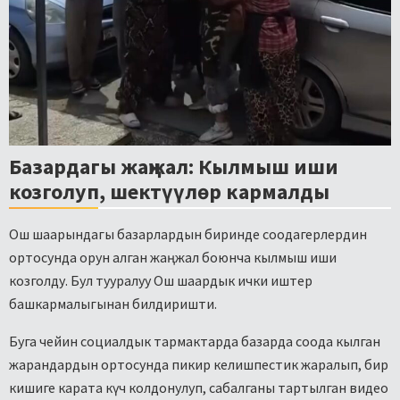
Базардагы жаңжал: Кылмыш иши
козголуп, шектүүлөр кармалды
Ош шаарындагы базарлардын биринде соодагерлердин
ортосунда орун алган жаңжал боюнча кылмыш иши
козголду. Бул тууралуу Ош шаардык ички иштер
башкармалыгынан билдиришти.
Буга чейин социалдык тармактарда базарда соода кылган
жарандардын ортосунда пикир келишпестик жаралып, бир
кишиге карата күч колдонулуп, сабалганы тартылган видео