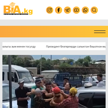
ы зым менен тосулду
Президент блогерлерди салыктан бошоткон мыйзамга к