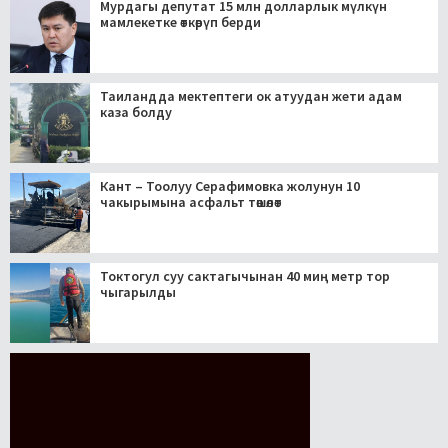
Мурдагы депутат 15 млн долларлык мүлкүн
мамлекетке өткөрүп берди
Таиландда мектептеги ок атуудан жети адам
каза болду
Кант – Тоолуу Серафимовка жолунун 10
чакырымына асфальт төшөлөт
Токтогул суу сактагычынан 40 миң метр тор
чыгарылды