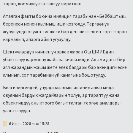
тарап, коомчулукта талкуу жараткан.
Аталган факты боюнча милиция тарабынан «Бейбаштык»
беренеси менен кылмыш иши козголду. Тергөөнүн
жүрүшүндө окуяга тиешеси бар деп шектелген төрт жаран
кармалып, аларга айып угузулду.
Шектүүлөрдүн ичинен үч эркек жаран Ош ШИИБдин
убактылуу кармоочу жайына киргизилди. Ал эми дагы бир
аял жарандын жашы жете элек балдары бар экендиги эске
алынып, сот тарабынан үй камагына бошотулду.
Белгиленгендей, учурда кылмыш ишинин алкагында
окуянын бардык жагдайларын толук, ар тараптуу жана
объективдүү аныктоого багытталган тергөө амалдары
улантылууда.
6 Июль 2026 жыл 15:28