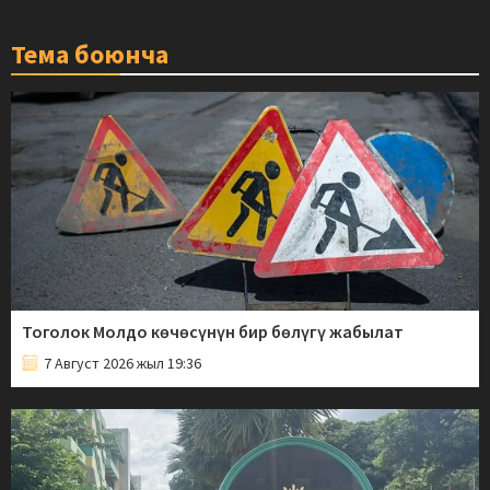
Тема боюнча
Тоголок Молдо көчөсүнүн бир бөлүгү жабылат
7 Август 2026 жыл 19:36