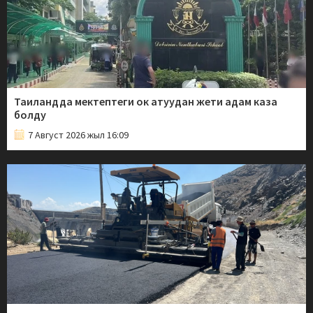
Таиландда мектептеги ок атуудан жети адам каза
болду
7 Август 2026 жыл 16:09