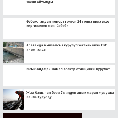
экени айтылды
Өзбекстандан импорттолгон 24 тонна пияз өлкөгө
киргизилген жок. Себеби
Араванда мыйзамсыз курулуп жаткан кичи ГЭС
аныкталды
Ысык-Көлдө ири шамал электр станциясы курулат
Жыл башынан бери 7 миңден ашык жаран жумушка
орноштурулду