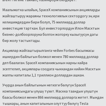
Маалыматка ылайык, SpaceX компаниясынын акцияларды
жайгаштыруу жараяны технологиялык сектордогу эң ири
келишимдердин бири болуп, 75 миллиард доллар
инвестиция тарткан. Бул инвесторлордун Илон Масктын
бизнес-долбоорлоруна болгон жогорку кызыгуусун дагы
бир жолу тастыктады.
Акциялар жайгаштырылганга чейин Forbes басылмасы
ишкердин байлыгын болжол менен 780 миллиард доллар
деп баалаган. SpaceX компаниясынын наркы кайра
эсептелип, акциялары соодага чыккандан кийин Масктын
жалпы капиталы 1,1 триллион доллардан ашкан.
Учурда анын байлыгынын негизги бөлүгүн SpaceX
компаниясындагы үлүшү түзөт. Маскка таандык үлүштүн
баасы болжол менен 866 миллиард долларга жетет. Мындан
тышкары, анын капиталынын олуттуу бөлүгү Tesla