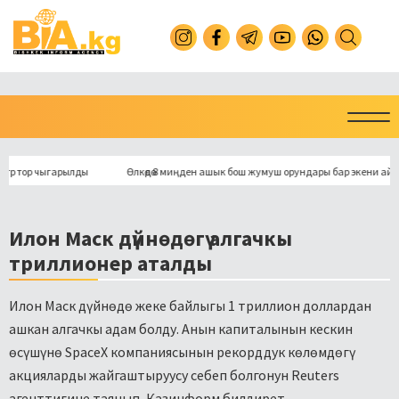
 тор чыгарылды
Өлкөдө 8 миңден ашык бош жумуш орундары бар экени айтылд
Илон Маск дүйнөдөгү алгачкы
триллионер аталды
Илон Маск дүйнөдө жеке байлыгы 1 триллион доллардан
ашкан алгачкы адам болду. Анын капиталынын кескин
өсүшүнө SpaceX компаниясынын рекорддук көлөмдөгү
акцияларды жайгаштыруусу себеп болгонун Reuters
агенттигине таянып, Казинформ билдирет.