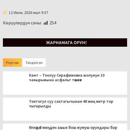
12 Июнь 2026 жыл 9:37
Көрүүлөрдүн саны:
254
Учур чак
Тандалган
Кант – Тоолуу Серафимовка жолунун 10
чакырымына асфальт төшөлөт
Токтогул суу сактагычынан 40 миң метр тор
чыгарылды
Өлкөдө 8 миңден ашык бош жумуш орундары бар