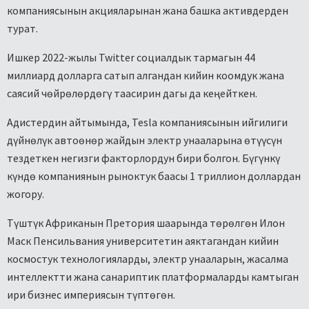
компаниясынын акцияларынан жана башка активдерден
турат.
Ишкер 2022-жылы Twitter социалдык тармагын 44
миллиард долларга сатып алгандан кийин коомдук жана
саясий чөйрөлөрдөгү таасирин дагы да кеңейткен.
Адистердин айтымында, Tesla компаниясынын ийгилиги
дүйнөлүк автоөнөр жайдын электр унааларына өтүүсүн
тездеткен негизги факторлордун бири болгон. Бүгүнкү
күндө компаниянын рыноктук баасы 1 триллион доллардан
жогору.
Түштүк Африканын Претория шаарында төрөлгөн Илон
Маск Пенсильвания университетин аяктагандан кийин
космостук технологияларды, электр унааларын, жасалма
интеллектти жана санариптик платформаларды камтыган
ири бизнес империясын түптөгөн.