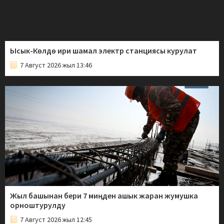
Ысык-Көлдө ири шамал электр станциясы курулат
7 Август 2026 жыл 13:46
Жыл башынан бери 7 миңден ашык жаран жумушка
орноштурулду
7 Август 2026 жыл 12:45