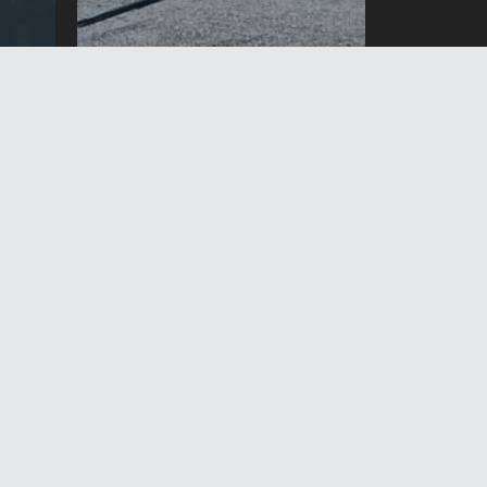
ок
Кант – Тоолуу Серафимовка
жолунун 10 чакырымына
асфальт төшөлөт
7 Август 2026 жыл 15:29