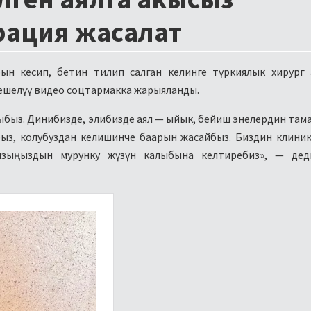
рация жасалат
арын кесип, бетин тилип салган келинге түркиялык хирург
ешелүү видео соцтармакка жарыяланды.
шыбыз. Динибизде, элибизде аял — ыйык, бейиш энелердин та
ыз, колубуздан келишинче баарын жасайбыз. Биздин клини
ызыңыздын мурунку жүзүн калыбына келтиребиз», — дед