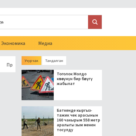
Экономика
Медиа
Учур чак
Тандалган
т блогерлерди салыктан бошоткон мыйзамга кол койду
Тоголок Молдо
көчөсүнүн бир бөлүгү
жабылат
Баткенде кыргыз-
тажик чек арасынын
160 чакырым 558 метр
аралыгы зым менен
тосулду