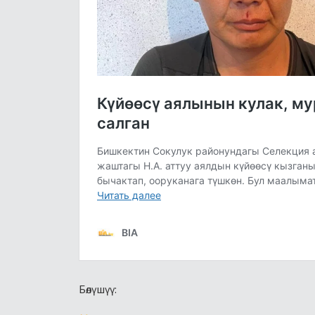
Бөлүшүү: