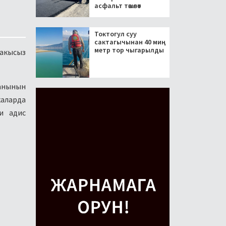
асфальт төшөлөт
Токтогул суу
сактагычынан 40 миң
метр тор чыгарылды
 акысыз
манынын
каларда
и адис