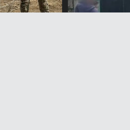
енде кыргыз-тажик чек
Таиландда мектептеги 
ынын 160 чакырым 558
атуудан жети адам каза
 аралыгы зым менен
болду
лду
7 Август 2026 жыл 16:09
вгуст 2026 жыл 17:17