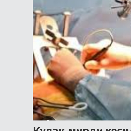
Кулак,мурду кеси