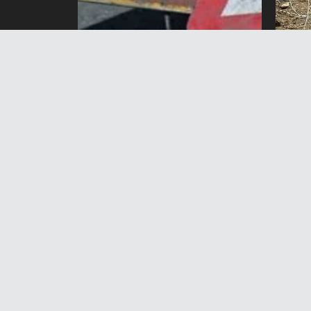
Тоголок Молдо көчөсүнүн
Батк
бир бөлүгү жабылат
арас
метр
7 Август 2026 жыл 19:36
тосу
7 А