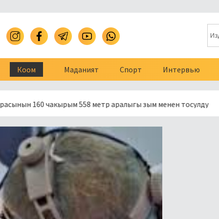
Коом
Маданият
Спорт
Интервью
 чакырым 558 метр аралыгы зым менен тосулду
Президен