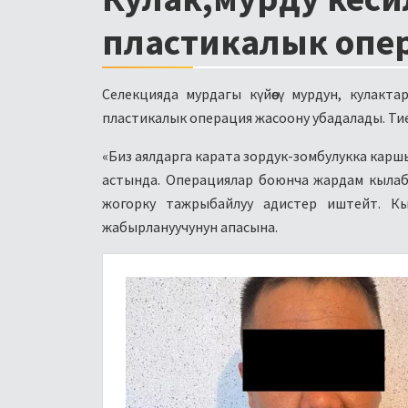
пластикалык опе
Селекцияда мурдагы күйөөсү мурдун, кулакт
пластикалык операция жасоону убадалады. Ти
«Биз аялдарга карата зордук-зомбулукка кар
астында. Операциялар боюнча жардам кылаб
жогорку тажрыбайлуу адистер иштейт. К
жабырлануучунун апасына.