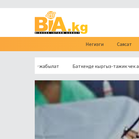
Негизги
Саясат
бөлүгү жабылат
Баткенде кыргыз-тажик чек арасынын 160