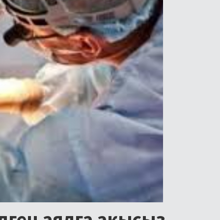
лген аялга акысыз