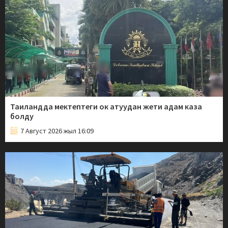
Таиландда мектептеги ок атуудан жети адам каза
болду
7 Август 2026 жыл 16:09