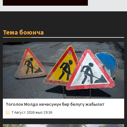
Тема боюнча
Тоголок Молдо көчөсүнүн бир бөлүгү жабылат
7 Август 2026 жыл 19:36