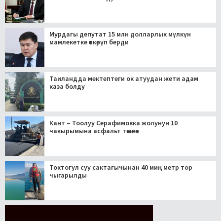
Мурдагы депутат 15 млн долларлык мүлкүн
мамлекетке өткөрүп берди
Таиландда мектептеги ок атуудан жети адам
каза болду
Кант – Тоолуу Серафимовка жолунун 10
чакырымына асфальт төшөлөт
Токтогул суу сактагычынан 40 миң метр тор
чыгарылды