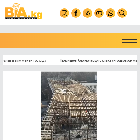
гы зым менен тосулду
Президент блогерлерди салыктан бошоткон мыйзамга 