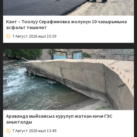
Кант – Тоолуу Серафимовка жолунун 10 чакырымына
асфальт төшөлөт
7 Август 2026 жыл 15:29
Араванда мыйзамсыз курулуп жаткан кичи ГЭС
аныкталды
7 Август 2026 жыл 13:49