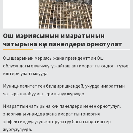
Ош мэриясынын имаратынын
чатырына күн панелдери орнотулат
Ош шаарынын мэриясы жана президенттин Ош
облусундагы өкүлчүлүгү жайгашкан имаратты оңдоп-түзөө
иштери улантылууда.
Муниципалитеттен билдиришкендей, учурда имараттын
чатырын жабуу иштери кызуу жүрүүдө.
Имараттын чатырына күн панелдери менен орнотулуп,
энергияны үнөмдөө жана имараттын энергия
эффективдүүлүгүн жогорулатуу багытында иштер
жүргүзүлүүдө.