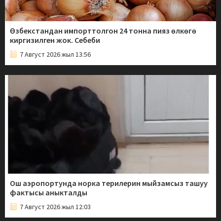
Өзбекстандан импорттолгон 24 тонна пияз өлкөгө
киргизилген жок. Себеби
7 Август 2026 жыл 13:56
Ош аэропортунда норка терилерин мыйзамсыз ташуу
фактысы аныкталды
7 Август 2026 жыл 12:03