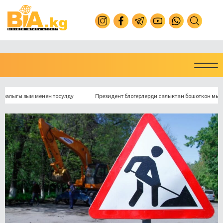
ы зым менен тосулду
Президент блогерлерди салыктан бошоткон мыйзамга 