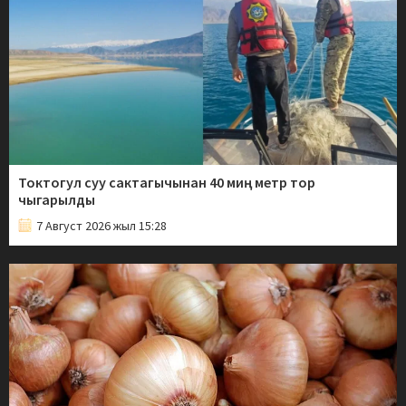
Токтогул суу сактагычынан 40 миң метр тор
чыгарылды
7 Август 2026 жыл 15:28