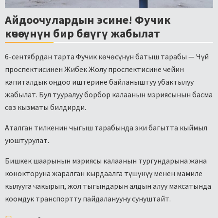
Айдоочулардын эсине! Фучик
көчөсүнүн бир бөлүгү жабылат
6-сентябрдан тарта Фучик көчөсүнүн батыш тарабы — Чүй
проспектисинен Жибек Жолу проспектисине чейин
капиталдык оңдоо иштерине байланыштуу убактылуу
жабылат. Бул тууралуу борбор калаанын мэриясынын басма
сөз кызматы билдирди.
Аталган тилкенин чыгыш тарабында эки багытта кыймыл
уюштурулат.
Бишкек шаарынын мэриясы калаанын тургундарына жана
конокторуна жаралган кырдаалга түшүнүү менен мамиле
кылууга чакырып, жол тыгындарын алдын алуу максатында
коомдук транспортту пайдаланууну сунуштайт.