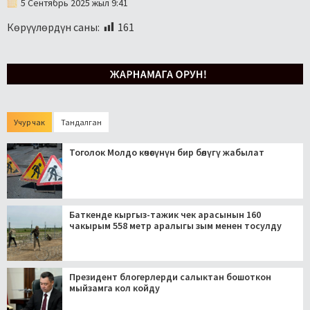
5 Сентябрь 2025 жыл 9:41
Көрүүлөрдүн саны:
161
Учур чак
Тандалган
Тоголок Молдо көчөсүнүн бир бөлүгү жабылат
Баткенде кыргыз-тажик чек арасынын 160
чакырым 558 метр аралыгы зым менен тосулду
Президент блогерлерди салыктан бошоткон
мыйзамга кол койду