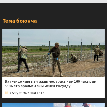
Тема боюнча
Баткенде кыргыз-тажик чек арасынын 160 чакырым
558 метр аралыгы зым менен тосулду
7 Август 2026 жыл 17:17