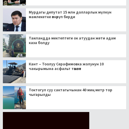
Мурдагы депутат 15 млн долларлык мүлкүн
мамлекетке өткөрүп берди
Таиландда мектептеги ок атуудан жети адам
каза болду
Кант – Тоолуу Серафимовка жолунун 10
чакырымына асфальт төшөлөт
Токтогул суу сактагычынан 40 миң метр тор
чыгарылды