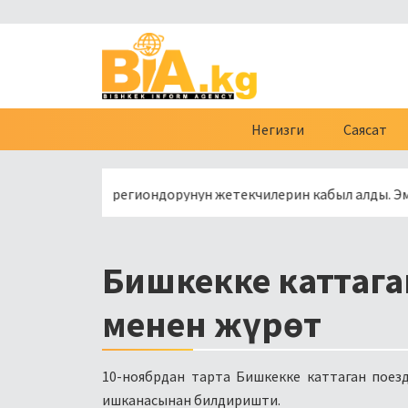
Негизги
Саясат
сиянын региондорунун жетекчилерин кабыл алды. Эмне туура
Бишкекке каттага
менен жүрөт
10-ноябрдан тарта Бишкекке каттаган поезд
ишканасынан билдиришти.