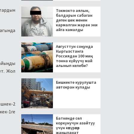
тардын
Токмокто аялын,
балдарын сабаган
деген шек менен
кармалган жаран эки
айга камалды
багында
Августтун соңунда
Кыргызстанга
Россиядан 100 миң
тонна күйүүчү май
Кайыңды
алынып келеби?
ет. Жол
Бишкекте курулушта
автокран кулады
ишкек-2
кек-1ге
Баткенде сел
коркунучун азайтуу
үчүн көпүрөлөр
жаңыланат