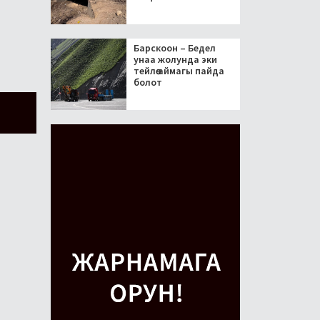
Барскоон – Бедел
унаа жолунда эки
тейлөө аймагы пайда
болот