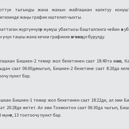
орттук тыгынды жана жакын жайгашкан калктуу конуш
егизинде жаңы график иштелип чыкты.
аттаган жүргүнчүлөр жумуш убактысы башталганга чейин өз у
 үчүн таңкы жана кечки графикке өзгөчө көңүл бурулду.
гашкан Бишкек-2 темир жол бекетинен саат 18:40та жөнөп, 
дан саат 06:00дө чыгып, Бишкек-2 бекетине саат 8:20да кел
тоочу пункт бар.
гашкан Бишкек-1 темир жол бекетинен саат 18:22де, ал эми Б
ат 20:28де жетет. Ал эми Токмоктон саат 06:30да чыгып, Биш
 мүнөт, 13 токтоочу пункт бар.