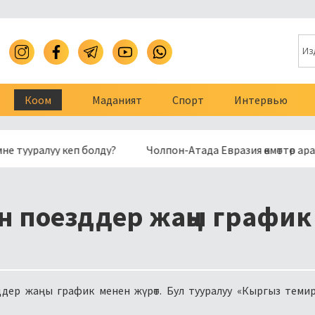
Коом
Маданият
Спорт
Интервью
луу кеп болду?
Чолпон-Атада Евразия өкмөттөр аралык 
н поезддер жаңы график
дер жаңы график менен жүрөт. Бул тууралуу «Кыргыз теми