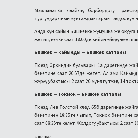
Маалыматка ылайык, борбордогу трансп
тургундарынын муктаждыктарын талдоонун н
Анда күн сайын Бишкекке жумушка же окууга к
жетип, кечки саат 18:00дөн кийин үйлөрүнө кетиши
Бишкек — Кайыңды — Бишкек каттамы
Поезд Эркиндик бульвары, 1а дарегинде жай
бекетине саат 20:57де жетет. Ал эми Кайыңды
жүрүү убактысы: 2 саат 20 мүнөттү түзөт, 14 ток
Бишкек — Токмок — Бишкек каттамы
Поезд Лев Толстой көчөсү, 65б дарегинде жай
бекетинен 18:35те чыгып, Токмок бекетине са
саат 08:35те келет. Жолдогу убактысы: 2 саат 10
Бөлүшүү: