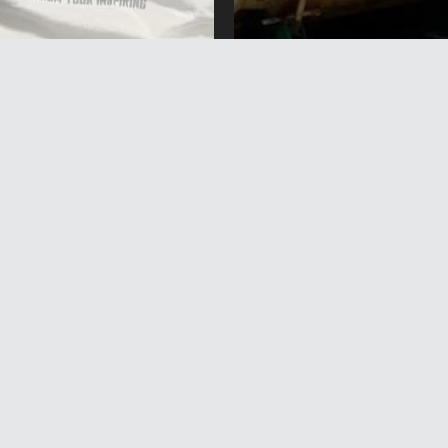
окто аялын, балдарын
Августтун соңунда
ган деген шек менен
Кыргызстанга Россиядан
алган жаран эки айга
миң тонна күйүүчү май
лды
алынып келеби?
вгуст 2026 жыл 17:11
6 Август 2026 жыл 15:41
егизги
Саясат
Коом
Маданият
Спорт
Интервью
Экономика
Медиа