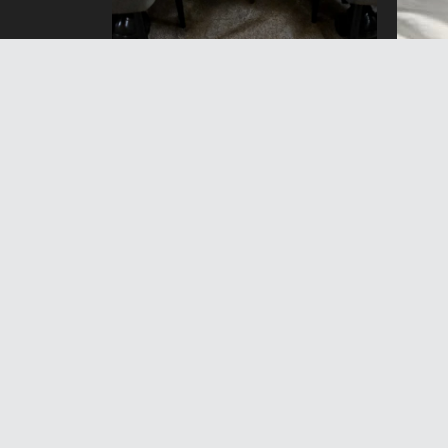
Садыр Жапаров Россиянын
Токм
региондорунун
саба
жетекчилерин кабыл алды.
карм
Эмне тууралуу кеп болду?
кама
6 Август 2026 жыл 17:33
6 А
Н