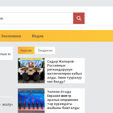
Экономика
Медиа
Учур чак
Тандалган
кеңешинин тар курамдагы жыйыны башталды
Токмокто аялы
Садыр Жапаров
Россиянын
региондорунун
жетекчилерин кабыл
алды. Эмне тууралуу
кеп болду?
Чолпон-Атада
Евразия өкмөттөр
аралык кеңешинин
тар курамдагы
р жолу»
жыйыны башталды