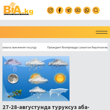
гы зым менен тосулду
Президент блогерлерди салыктан бошоткон мыйзамга 
27-28-августунда туруксуз аба-