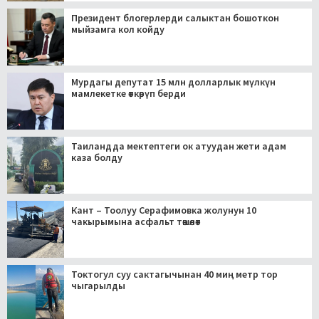
Президент блогерлерди салыктан бошоткон
мыйзамга кол койду
Мурдагы депутат 15 млн долларлык мүлкүн
мамлекетке өткөрүп берди
Таиландда мектептеги ок атуудан жети адам
каза болду
Кант – Тоолуу Серафимовка жолунун 10
чакырымына асфальт төшөлөт
Токтогул суу сактагычынан 40 миң метр тор
чыгарылды