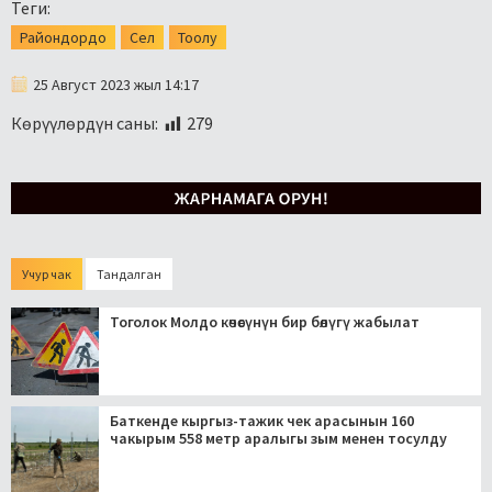
Теги:
Райондордо
Сел
Тоолу
25 Август 2023 жыл 14:17
Көрүүлөрдүн саны:
279
Учур чак
Тандалган
Тоголок Молдо көчөсүнүн бир бөлүгү жабылат
Баткенде кыргыз-тажик чек арасынын 160
чакырым 558 метр аралыгы зым менен тосулду