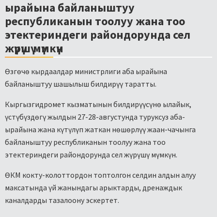
ырайына байланыштуу
республиканын тоолуу жана тоо
этектериндеги райондорунда сел
жүрүшү мүмкүн
Өзгөчө кырдаалдар министрлиги аба ырайына
байланыштуу шашылыш билдирүү таратты.
Кыргызгидромет кызматынын билдирүүсүнө ылайык,
үстүбүздөгү жылдын 27-28-августунда туруксуз аба-
ырайына жана күтүлүп жаткан нөшөрлүү жаан-чачынга
байланыштуу республиканын тоолуу жана тоо
этектериндеги райондорунда сел жүрүшү мүмкүн.
ӨКМ кокту-колоттордон топтолгон селдин алдын алуу
максатында үй жанындагы арыктарды, дренаждык
каналдарды тазалоону эскертет.