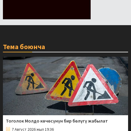
Тема боюнча
Тоголок Молдо көчөсүнүн бир бөлүгү жабылат
7 Август 2026 жыл 19:36