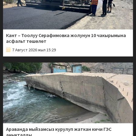
Кант – Тоолуу Серафимовка жолунун 10 чакырымына
асфальт төшөлөт
7 Август 2026 жыл 15:29
Араванда мыйзамсыз курулуп жаткан кичи ГЭС
аныкталды