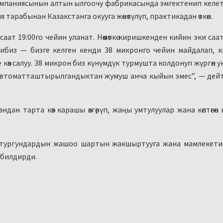
омпаниясынын алтын ылгоочу фабрикасында эмгектенип келет
арабынан Казакстанга окууга жөнөтүлүп, практикадан өткөн.
аат 19:00го чейин уланат. Нөөмөткө киришкенден кийин эки саа
ибиз — бизге келген кенди 38 микронго чейин майдалап, 
 көз салуу. 38 микрон биз күнүмдүк турмушта колдонуп жүргөн у
автоматташтырылгандыктан жумуш анча кыйын эмес”, — дей
 тарта көз карашы өзгөрүп, жаңы умтулуулар жана көптөгөн өзг
ү тургундардын жашоо шартын жакшыртууга жана мамлекет
 билдирди.