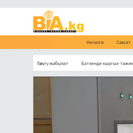
Негизги
Саясат
үнүн бир бөлүгү жабылат
Баткенде кыргыз-тажик чек арас