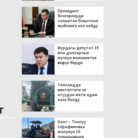
Президент
блогерлерди
салыктан бошоткон
мыйзамга кол койду
Мурдагы депутат 15
млн долларлык
мүлкүн мамлекетке
өткөрүп берди
Таиландда
мектептеги ок
атуудан жети адам
каза болду
т
Кант – Тоолуу
Серафимовка
жолунун 10
чакырымына