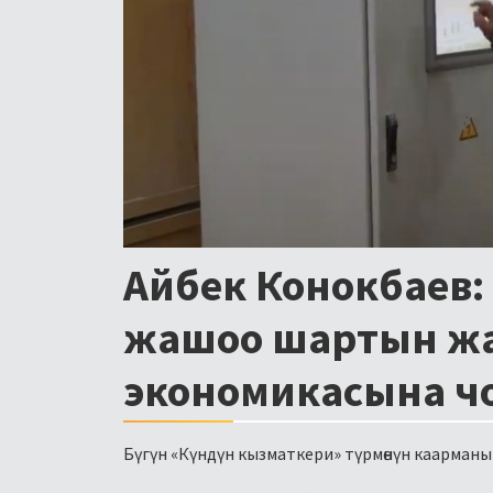
Айбек Конокбаев:
жашоо шартын жак
экономикасына ч
Бүгүн «Күндүн кызматкери» түрмөнүн каарманы 