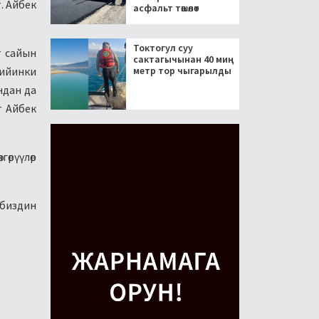
. Айбек
асфальт төшөлөт
Токтогул суу
т сайын
сактагычынан 40 миң
метр тор чыгарылды
кийинки
ндан да
т Айбек
өрүүлөр
ибиздин