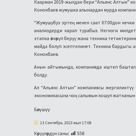
Каарман 2019-жылдан бери “Альянс Алтын” к
Конокбаев жумушка алынардан мурда компания т
“Жумушубуз эртең менен саат 07:00дон кечки с
анализдерди карап турабыз. Негизги милдет
этапка өткөрүп берүү жана техника тетиктерине
майда болуп эсептелинет. Техника бардыгы 
Конокбаев.
Анын айтымында, компанияда иштеп баштагандан
болду.
Ал “Альянс Алтын” компаниясы жергиликтү
экономикасына чоң салымын кошуп жатканын
Бөлүшүү:
13 Сентябрь 2023 жыл 17:08
Көрүүлөрдүн саны:
558