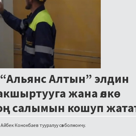
 “Альянс Алтын” элдин
шыртууга жана өлкө
оң салымын кошуп жата
Айбек Конокбаев тууралуу сөз болмокчу.