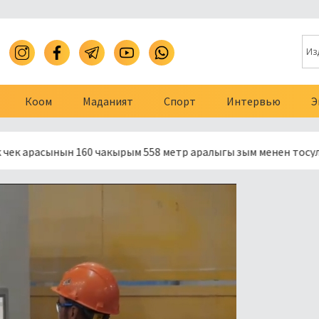
Коом
Маданият
Спорт
Интервью
Э
ынын 160 чакырым 558 метр аралыгы зым менен тосулду