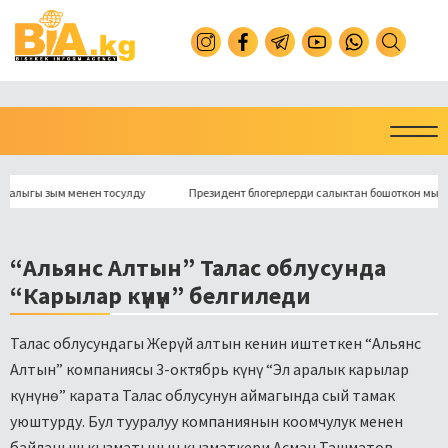
ы зым менен тосулду
Президент блогерлерди салыктан бошоткон мыйзамга 
“Альянс Алтын” Талас облусунда
“Карылар күнүн” белгиледи
Талас облусундагы Жерүй алтын кенин иштеткен “Альянс
Алтын” компаниясы 3-октябрь күнү “Эл аралык карылар
күнүнө” карата Талас облусунун аймагында сый тамак
уюштурду. Бул тууралуу компаниянын коомчулук менен
байланыш кызматынын кызматкери Асман Ташматов