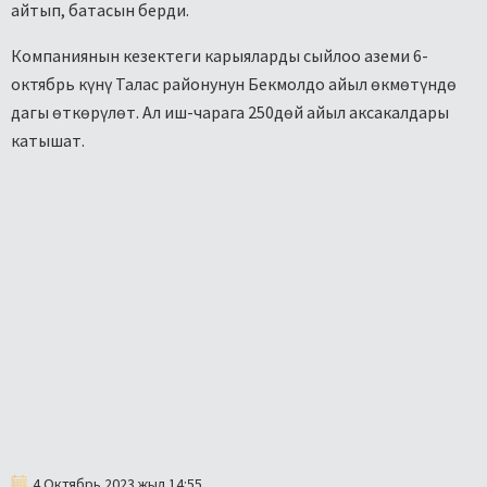
айтып, батасын берди.
Компаниянын кезектеги карыяларды сыйлоо аземи 6-
октябрь күнү Талас районунун Бекмолдо айыл өкмөтүндө
дагы өткөрүлөт. Ал иш-чарага 250дөй айыл аксакалдары
катышат.
4 Октябрь 2023 жыл 14:55