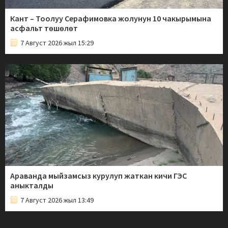
Кант – Тоолуу Серафимовка жолунун 10 чакырымына
асфальт төшөлөт
7 Август 2026 жыл 15:29
Араванда мыйзамсыз курулуп жаткан кичи ГЭС
аныкталды
7 Август 2026 жыл 13:49