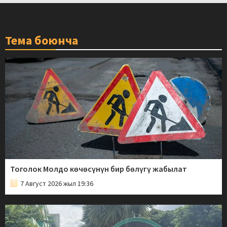
Тема боюнча
Тоголок Молдо көчөсүнүн бир бөлүгү жабылат
7 Август 2026 жыл 19:36