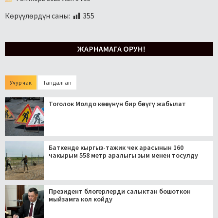
Көрүүлөрдүн саны:
355
Учур чак
Тандалган
Тоголок Молдо көчөсүнүн бир бөлүгү жабылат
Баткенде кыргыз-тажик чек арасынын 160
чакырым 558 метр аралыгы зым менен тосулду
Президент блогерлерди салыктан бошоткон
мыйзамга кол койду