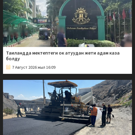
Таиландда мектептеги ок атуудан жети адам каза
болду
7 Август 2026 жыл 16:09