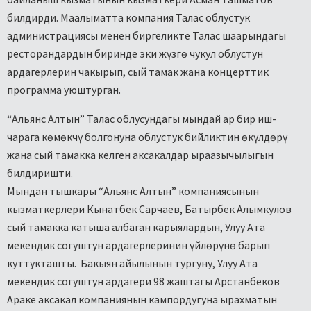
билдирди. Маалыматта компания Талас облустук
администрациясы менен биргеликте Талас шаарындагы
ресторандардын биринде эки жүзгө чукул облустун
ардагерлерин чакырып, сый тамак жана концерттик
программа уюштурган.
“Альянс Алтын” Талас облусундагы мындай ар бир иш-
чарага көмөкчү болгонуна облустук бийликтин өкүлдөрү
жана сый тамакка келген аксакалдар ыраазычылыгын
билдиришти.
Мындан тышкары “Альянс Алтын” компаниясынын
кызматкерлери Кынатбек Сарчаев, Батырбек Алымкулов
сый тамакка катыша албаган карыялардын, Улуу Ата
мекендик согуштун ардагерлеринин үйлөрүнө барып
куттукташты. Бакыян айылынын тургуну, Улуу Ата
мекендик согуштун ардагери 98 жаштагы Арстанбеков
Араке аксакал компаниянын кампордугуна ырахматын