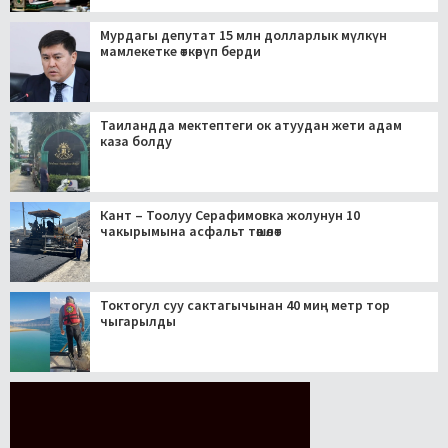
Мурдагы депутат 15 млн долларлык мүлкүн
мамлекетке өткөрүп берди
Таиландда мектептеги ок атуудан жети адам
каза болду
Кант – Тоолуу Серафимовка жолунун 10
чакырымына асфальт төшөлөт
Токтогул суу сактагычынан 40 миң метр тор
чыгарылды