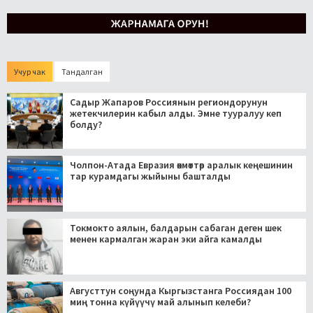
Учур чак
Тандалган
Садыр Жапаров Россиянын региондорунун
жетекчилерин кабыл алды. Эмне тууралуу кеп
болду?
Чолпон-Атада Евразия өкмөттөр аралык кеңешинин
тар курамдагы жыйыны башталды
Токмокто аялын, балдарын сабаган деген шек
менен кармалган жаран эки айга камалды
Августтун соңунда Кыргызстанга Россиядан 100
миң тонна күйүүчү май алынып келеби?