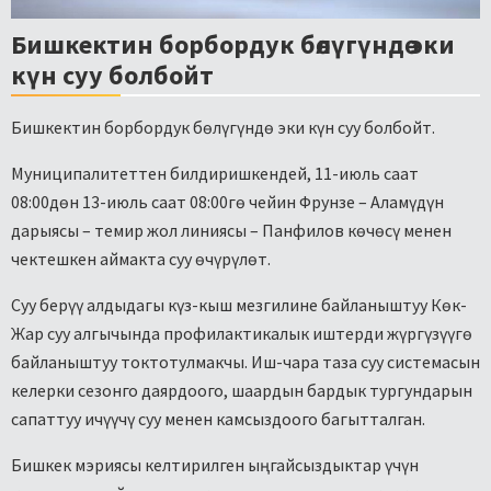
Бишкектин борбордук бөлүгүндө эки
күн суу болбойт
Бишкектин борбордук бөлүгүндө эки күн суу болбойт.
Муниципалитеттен билдиришкендей, 11-июль саат
08:00дөн 13-июль саат 08:00гө чейин Фрунзе – Аламүдүн
дарыясы – темир жол линиясы – Панфилов көчөсү менен
чектешкен аймакта суу өчүрүлөт.
Суу берүү алдыдагы күз-кыш мезгилине байланыштуу Көк-
Жар суу алгычында профилактикалык иштерди жүргүзүүгө
байланыштуу токтотулмакчы. Иш-чара таза суу системасын
келерки сезонго даярдоого, шаардын бардык тургундарын
сапаттуу ичүүчү суу менен камсыздоого багытталган.
Бишкек мэриясы келтирилген ыңгайсыздыктар үчүн