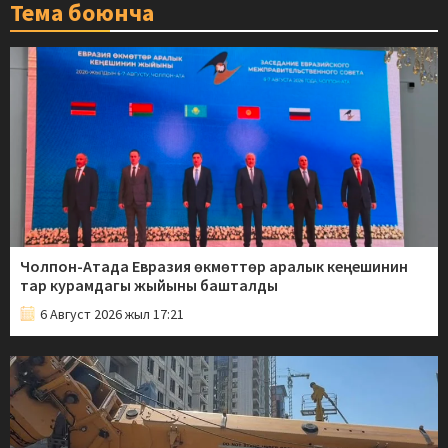
Тема боюнча
Чолпон-Атада Евразия өкмөттөр аралык кеңешинин
тар курамдагы жыйыны башталды
6 Август 2026 жыл 17:21