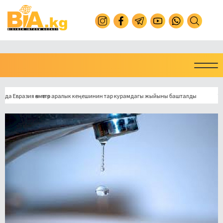
азия өкмөттөр аралык кеңешинин тар курамдагы жыйыны башталды
Токмокто