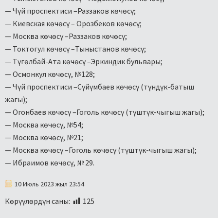
— Чүй проспектиси –Раззаков көчөсү;
— Киевская көчөсү – Орозбеков көчөсү;
— Москва көчөсү –Раззаков көчөсү;
— Токтогул көчөсү –Тыныстанов көчөсү;
— Түгөлбай-Ата көчөсү –Эркиндик бульвары;
— Осмонкул көчөсү, №128;
— Чүй проспектиси –Сүйүмбаев көчөсү (түндүк-батыш
жагы);
— Огонбаев көчөсү –Гоголь көчөсү (түштүк-чыгыш жагы);
— Москва көчөсү, №54;
— Москва көчөсү, №21;
— Москва көчөсү –Гоголь көчөсү (түштүк-чыгыш жагы);
— Ибраимов көчөсү, № 29.
10 Июль 2023 жыл 23:54
Көрүүлөрдүн саны:
125