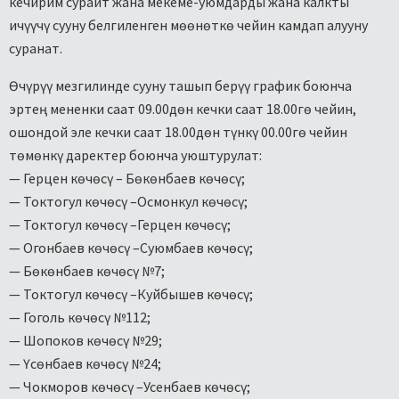
кечирим сурайт жана мекеме-уюмдарды жана калкты
ичүүчү сууну белгиленген мөөнөткө чейин камдап алууну
суранат.
Өчүрүү мезгилинде сууну ташып берүү график боюнча
эртең мененки саат 09.00дөн кечки саат 18.00гө чейин,
ошондой эле кечки саат 18.00дөн түнкү 00.00гө чейин
төмөнкү даректер боюнча уюштурулат:
— Герцен көчөсү – Бөкөнбаев көчөсү;
— Токтогул көчөсү –Осмонкул көчөсү;
— Токтогул көчөсү –Герцен көчөсү;
— Огонбаев көчөсү –Суюмбаев көчөсү;
— Бөкөнбаев көчөсү №7;
— Токтогул көчөсү –Куйбышев көчөсү;
— Гоголь көчөсү №112;
— Шопоков көчөсү №29;
— Үсөнбаев көчөсү №24;
— Чокморов көчөсү –Усенбаев көчөсү;