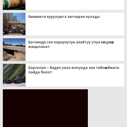
Бишкекте курулушта автокран кулады
Баткенде сел коркунучун азайтуу үчүн көпүрөлөр
жаңыланат
Барскоон – Бедел унаа жолунда эки тейлөө аймагы
пайда болот