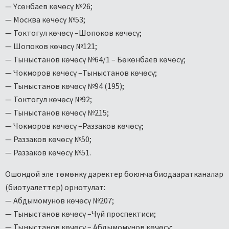
— Үсөнбаев көчөсү №26;
— Москва көчөсү №53;
— Токтогул көчөсү –Шопоков көчөсү;
— Шопоков көчөсү №121;
— Тыныстанов көчөсү №64/1 – Бөкөнбаев көчөсү;
— Чокморов көчөсү –Тыныстанов көчөсү;
— Тыныстанов көчөсү №94 (195);
— Токтогул көчөсү №92;
— Тыныстанов көчөсү №215;
— Чокморов көчөсү –Раззаков көчөсү;
— Раззаков көчөсү №50;
— Раззаков көчөсү №51.
Ошондой эле төмөнкү даректер боюнча биодааратканалар
(биотуалеттер) орнотулат:
— Абдымомунов көчөсү №207;
— Тыныстанов көчөсү –Чүй проспектиси;
— Тыныстанов көчөсү – Абдымомунов көчөсү;