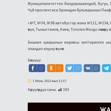
Муниципалитеттен билдиришкендей, бүгүн, 1
Чүй проспектиси Эркиндик бульварынан Панфил
«№7, №34, №38 автобустар жана №111, №134, 
өтүп, Тыныстанов, Киев, Тоголок Молдо көчөлөрү
Бишкек шаарынын мэриясы келтирилген ыңг
пландап алууну өтүнөт.
Бөлүшүү:
1 Июнь 2023 жыл 11:57
Көрүүлөрдүн саны:
193