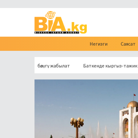
Негизги
Саясат
нүн бир бөлүгү жабылат
Баткенде кыргыз-тажик чек арасы