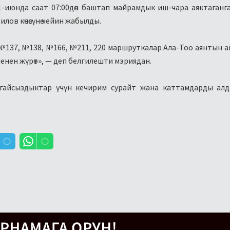
-июнда саат 07:00дөн баштап майрамдык иш-чара аяктаганг
ов көчөсүнө чейин жабылды.
№137, №138, №166, №211, 220 маршруткалар Ала-Тоо аянтын 
 менен жүрөт», — деп белгилешти мэриядан.
айсыздыктар үчүн кечирим сурайт жана каттамдарды алд