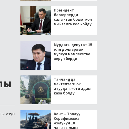
Президент
блогерлерди
салыктан бошоткон
мыйзамга кол койду
Мурдагы депутат 15
млн долларлык
мүлкүн мамлекетке
өткөрүп берди
лы
Таиландда
мектептеги ок
атуудан жети адам
каза болду
лы үчүн
Кант – Тоолуу
Серафимовка
жолунун 10
чакырымына