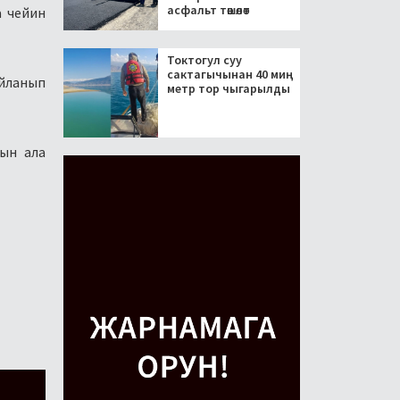
асфальт төшөлөт
а чейин
Токтогул суу
сактагычынан 40 миң
айланып
метр тор чыгарылды
ын ала