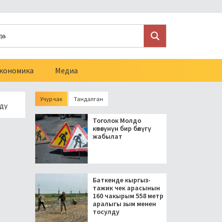
кономика
Медиа
Учур чак
Тандалган
резидент блогерлерди салыктан бошоткон мыйзамга кол кой
Тоголок Молдо
көчөсүнүн бир бөлүгү
жабылат
Баткенде кыргыз-
тажик чек арасынын
160 чакырым 558 метр
аралыгы зым менен
тосулду