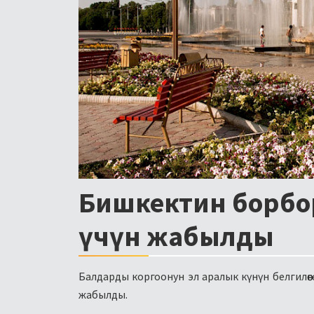
Бишкектин борбо
үчүн жабылды
Балдарды коргоонун эл аралык күнүн белгилөө
жабылды.