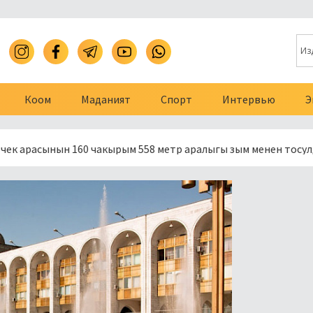
Коом
Маданият
Спорт
Интервью
Э
нын 160 чакырым 558 метр аралыгы зым менен тосулду
П