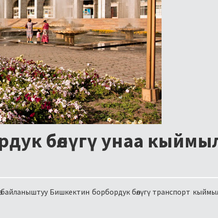
рдук бөлүгү унаа кыймы
гө байланыштуу Бишкектин борбордук бөлүгү транспорт кыймы