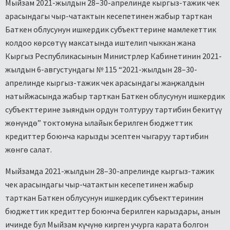
Мыйзам 2021-жылдын 28–30-апрелинде кыргыз-тажик чек
арасындагы чыр-чатактын кесепетинен жабыр тарткан
Баткен облусунун ишкердик субъекттерине мамлекеттик
колдоо көрсөтүү максатында иштелип чыккан жана
Кыргыз Республикасынын Министрлер Кабинетинин 2021-
жылдын 6-августундагы № 115 “2021-жылдын 28–30-
апрелинде кыргыз-тажик чек арасындагы жаңжалдын
натыйжасында жабыр тарткан Баткен облусунун ишкердик
субъекттерине зыяндын ордун толтуруу тартибин бекитүү
жөнүндө” токтомуна ылайык берилген бюджеттик
кредиттер боюнча карызды эсептен чыгаруу тартибин
жөнгө салат.
Мыйзамда 2021-жылдын 28–30-апрелинде кыргыз-тажик
чек арасындагы чыр-чатактын кесепетинен жабыр
тарткан Баткен облусунун ишкердик субъекттеринин
бюджеттик кредиттер боюнча берилген карыздары, анын
ичинде бул Мыйзам күчүнө кирген учурга карата болгон