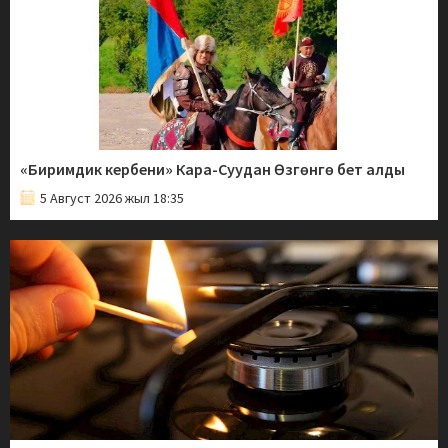
«Биримдик кербени» Кара-Суудан Өзгөнгө бет алды
5 Август 2026 жыл 18:35