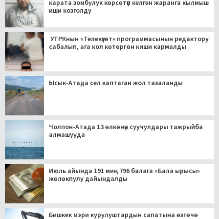
карата зомбулук көрсөтүп келген жаранга кылмыш
иши козголду
УТРКнын «Телекүзөт» программасынын редактору
сабалып, ага кол көтөргөн киши кармалды
Ысык-Атада сел каптаган жол тазаланды
Чолпон-Атада 13 өлкөнүн суучулдары тажрыйба
алмашууда
Июль айында 191 миң 796 балага «Бала ырысы»
жөлөкпулу дайындалды
Бишкек мэри курулуштардын сапатына өзгөчө