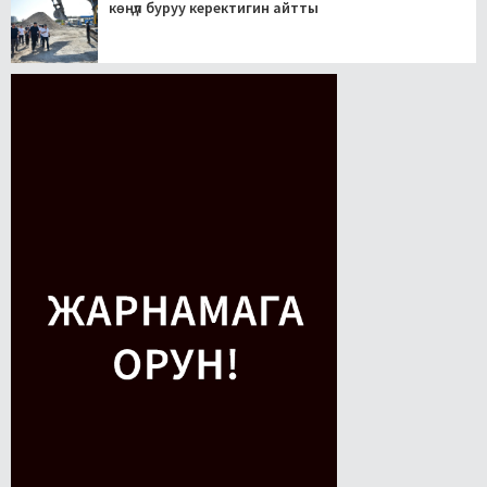
көңүл буруу керектигин айтты