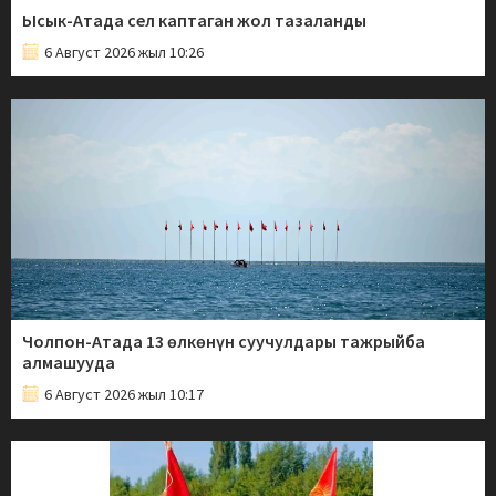
Ысык-Атада сел каптаган жол тазаланды
6 Август 2026 жыл 10:26
Чолпон-Атада 13 өлкөнүн суучулдары тажрыйба
алмашууда
6 Август 2026 жыл 10:17