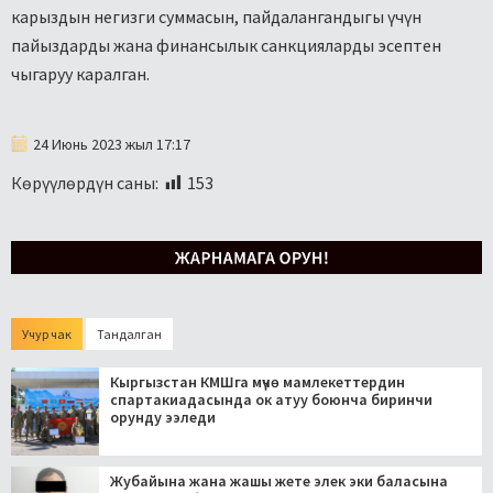
карыздын негизги суммасын, пайдалангандыгы үчүн
пайыздарды жана финансылык санкцияларды эсептен
чыгаруу каралган.
24 Июнь 2023 жыл 17:17
Көрүүлөрдүн саны:
153
Учур чак
Тандалган
Кыргызстан КМШга мүчө мамлекеттердин
спартакиадасында ок атуу боюнча биринчи
орунду ээледи
Жубайына жана жашы жете элек эки баласына