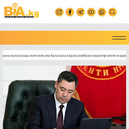
ана жашы жете элек эки баласына карата зомбулук көрсөтүп келген жаранга кылм