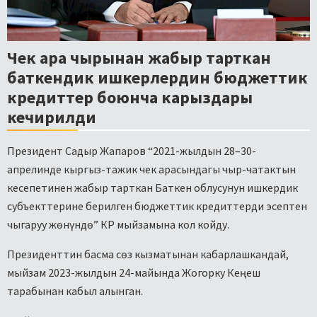
Чек ара чырынан жабыр тарткан
баткендик ишкерлердин бюджеттик
кредиттер боюнча карыздары
кечирилди
Президент Садыр Жапаров “2021-жылдын 28–30-
апрелинде кыргыз-тажик чек арасындагы чыр-чатактын
кесепетинен жабыр тарткан Баткен облусунун ишкердик
субъекттерине берилген бюджеттик кредиттерди эсептен
чыгаруу жөнүндө” КР мыйзамына кол койду.
Президенттин басма сөз кызматынан кабарлашкандай,
мыйзам 2023-жылдын 24-майында Жогорку Кеңеш
тарабынан кабыл алынган.