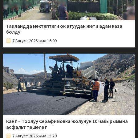
Таиландда мектептеги ок атуудан жети адам каза
болду
7 Август 2026 жыл 16:09
Кант – Тоолуу Серафимовка жолунун 10 чакырымына
асфальт төшөлөт
7 Август 2026 жыл 15:29