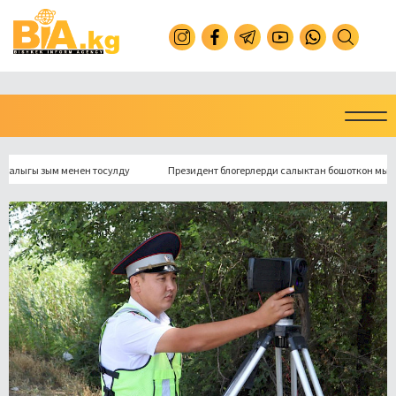
ы зым менен тосулду
Президент блогерлерди салыктан бошоткон мыйзамга к