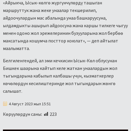
«Айрыкча, Ысык-көлгө жүргүнчүлөрдү ташыган
маршруттук жана жеке унаалар текшерилип,
айдоочулардын мас абалында унаа башкаруусуна,
ылдамдыкты ашырып айдоосуна жана каршы тилкеге чыгуу
менен одоно жол эрежелеринин бузууларына жол бербөө
максатында кошумча посттор коюлат», — деп айтылат
маалыматта.
Белгиленгендей, ал эми кечкисин Ысык-Көл облусунан
Бишкек шаарына кайтып келе жаткан унаалардын жол
тыгындарына кабылып калбашы үчүн, кызматкерлер
көчөлөрдүн кесилиштеринде жол тыгындарын жөнгө
салышат.
4 Август 2023 жыл 15:51
Көрүүлөрдүн саны:
223