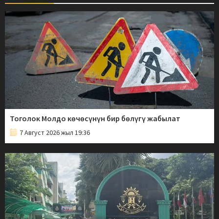
Тоголок Молдо көчөсүнүн бир бөлүгү жабылат
7 Август 2026 жыл 19:36