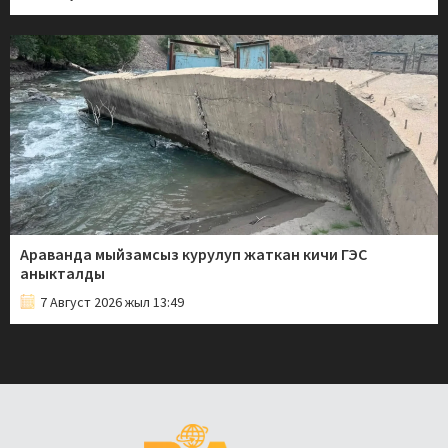
Араванда мыйзамсыз курулуп жаткан кичи ГЭС
аныкталды
7 Август 2026 жыл 13:49