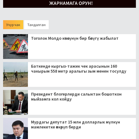
Учур чак
Тандалган
Тоголок Молдо көчөсүнүн бир бөлүгү жабылат
Баткенде кыргыз-тажик чек арасынын 160
чакырым 558 метр аралыгы зым менен тосулду
Президент блогерлерди салыктан бошоткон
мыйзамга кол койду
Мурдагы депутат 15 млн долларлык мүлкүн
мамлекетке өткөрүп берди