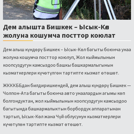
Дем алышта Бишкек – Ысык-Көл
жолуна кошумча посттор коюлат
Дем алыш күндөрү Бишкек – Ысык-Көл багыты боюнча унаа
жолуна кошумча посттор коюлуп, Жол кыймылынын
коопсуздугун камсыздоо башкы башкармалыгынын
кызматкерлери күчөтүлгөн тартипте кызмат өтөшөт.
ЖКККББдан билдиришкендей, дем алыш күндөрү Бишкек —
Чолпон-Ата багыты боюнча авто унаалардын агымы көп
болгондуктан, жол кыймылынын коопсуздугун камсыздоо
багытында башкармалыктын борбордук аппаратынан
тартып, Ысык-Көл жана Чүй облусунун кызматкерлери
күчөтүлөн тартипте кызмат өтөшөт.