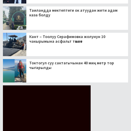
Таиландда мектептеги ок атуудан жети адам
каза болду
Кант – Тоолуу Серафимовка жолунун 10
чакырымына асфальт төшөлөт
Токтогул суу сактагычынан 40 миң метр тор
чыгарылды