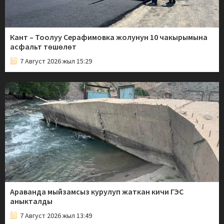
Кант – Тоолуу Серафимовка жолунун 10 чакырымына
асфальт төшөлөт
7 Август 2026 жыл 15:29
Араванда мыйзамсыз курулуп жаткан кичи ГЭС
аныкталды
7 Август 2026 жыл 13:49