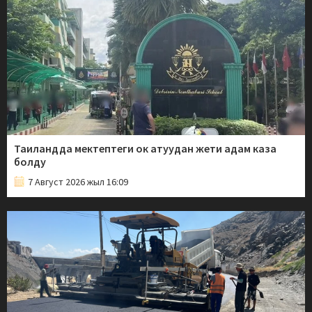
Таиландда мектептеги ок атуудан жети адам каза
болду
7 Август 2026 жыл 16:09