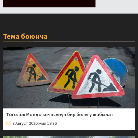
Тема боюнча
Тоголок Молдо көчөсүнүн бир бөлүгү жабылат
7 Август 2026 жыл 19:36