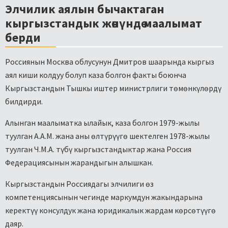
Элчилик аялын бычактаган
кыргызстандык жөнүндө маалымат
берди
Россиянын Москва облусунун Дмитров шаарында кыргыз
аял киши колдуу болуп каза болгон факты боюнча
Кыргызстандын Тышкы иштер министрлиги төмөнкүлөрдү
билдирди.
Алынган маалыматка ылайык, каза болгон 1979-жылы
туулган А.А.М. жана аны өлтүрүүгө шектелген 1978-жылы
туулган Ч.М.А. түбү кыргызстандыктар жана Россия
Федерациясынын жарандыгын алышкан.
Кыргызстандын Россиядагы элчилиги өз
компетенциясынын чегинде маркумдун жакындарына
керектүү консулдук жана юридикалык жардам көрсөтүүгө
даяр.