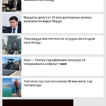
Мурдагы депутат 15 млн долларлык мүлкүн
мамлекетке өткөрүп берди
Таиландда мектептеги ок атуудан жети адам
каза болду
Кант – Тоолуу Серафимовка жолунун 10
чакырымына асфальт төшөлөт
Токтогул суу сактагычынан 40 миң метр тор
чыгарылды