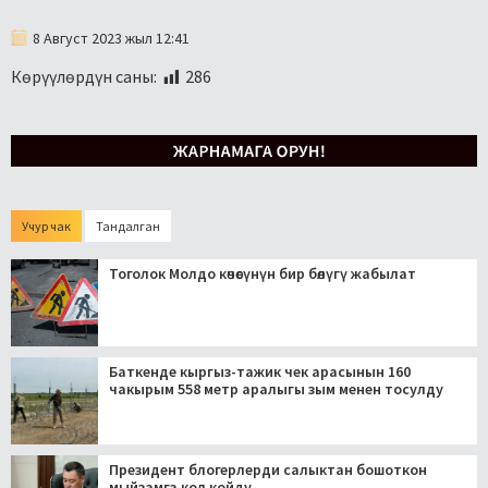
8 Август 2023 жыл 12:41
Көрүүлөрдүн саны:
286
Учур чак
Тандалган
Тоголок Молдо көчөсүнүн бир бөлүгү жабылат
Баткенде кыргыз-тажик чек арасынын 160
чакырым 558 метр аралыгы зым менен тосулду
Президент блогерлерди салыктан бошоткон
мыйзамга кол койду