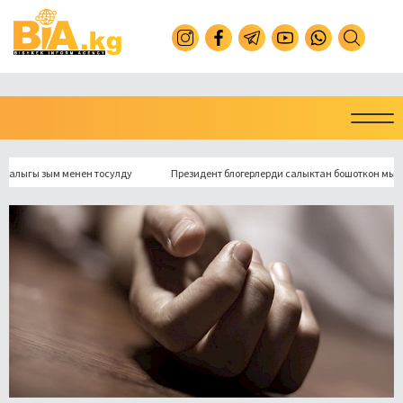
ы зым менен тосулду
Президент блогерлерди салыктан бошоткон мыйзамга 