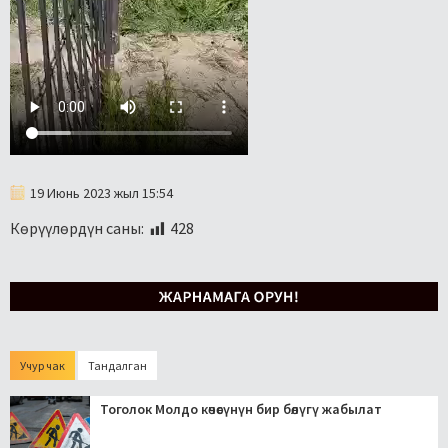
19 Июнь 2023 жыл 15:54
Көрүүлөрдүн саны:
428
Учур чак
Тандалган
Тоголок Молдо көчөсүнүн бир бөлүгү жабылат