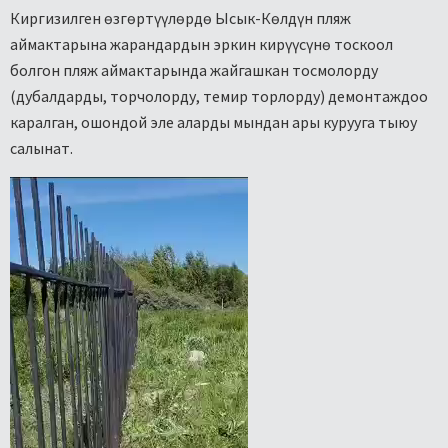
Киргизилген өзгөртүүлөрдө Ысык-Көлдүн пляж
аймактарына жарандардын эркин кирүүсүнө тоскоол
болгон пляж аймактарында жайгашкан тосмолорду
(дубалдарды, торчолорду, темир торлорду) демонтаждоо
каралган, ошондой эле аларды мындан ары курууга тыюу
салынат.