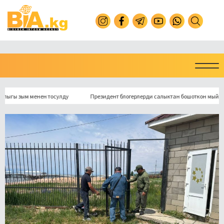
ым менен тосулду
Президент блогерлерди салыктан бошоткон мыйзамга кол