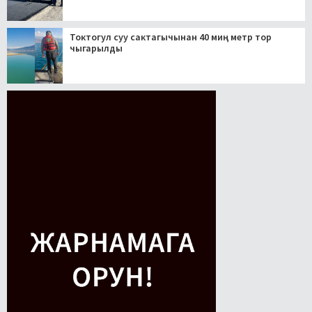
Токтогул суу сактагычынан 40 миң метр тор
чыгарылды