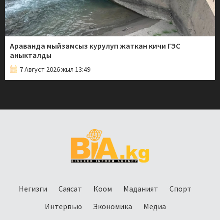
Араванда мыйзамсыз курулуп жаткан кичи ГЭС
аныкталды
7 Август 2026 жыл 13:49
Негизги
Саясат
Коом
Маданият
Спорт
Интервью
Экономика
Медиа