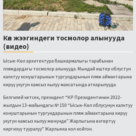
Көл жээгиндеги тосмолор алынууда
(видео)
Ысык-Көл архитектура башкармалыгы тарабынан
пляждардагы тосмолор алынууда. Мындай иштер облустун
калктуу конуштарынын тургундарынын пляж аймактарына
кирүү укугун камсыз кылуу максатында аткарылууда.
Белгилей кетсек, президент “КР Президентинин 2022-
жылдын 13-майындагы № 150 “Ысык-Көл облусунун калктуу
конуштарынын тургундарынын пляж аймактарына кирүү
укугун камсыз кылуу жөнүндө” Жарлыгына өзгөртүү
киргизүү тууралуу” Жарлыкка кол койгон.