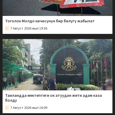
Тоголок Молдо көчөсүнүн бир бөлүгү жабылат
7 Август 2026 жыл 19:36
Таиландда мектептеги ок атуудан жети адам каза
болду
7 Август 2026 жыл 16:09