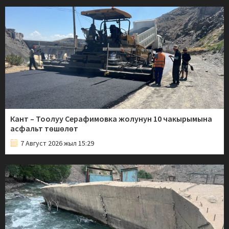
Кант – Тоолуу Серафимовка жолунун 10 чакырымына
асфальт төшөлөт
7 Август 2026 жыл 15:29