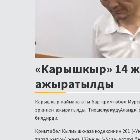
«Карышкыр» 14 ж
ажыратылды
Карышкыр каймана аты бар кримтөбөл Мурсалы
эркинен ажыратылды. Тиешелүү өкүмдү Аламүдү
билдирди.
Кримтөбөл Кылмыш-жаза кодексинин 261 («Уюшка
талап кылуу») жана 122инчи («Адам өлтүрүү») б