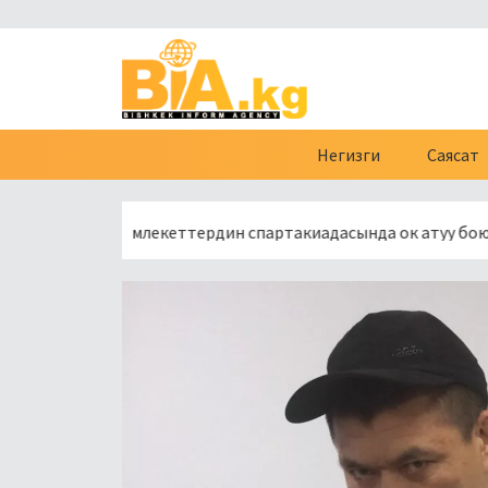
Негизги
Саясат
а мүчө мамлекеттердин спартакиадасында ок атуу боюнча би