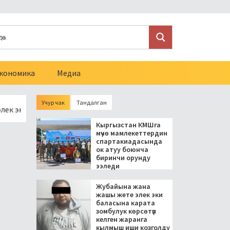
кономика
Медиа
Учур чак
Тандалган
 баласына карата зомбулук көрсөтүп келген жаранга кылмыш 
Кыргызстан КМШга
мүчө мамлекеттердин
спартакиадасында
ок атуу боюнча
биринчи орунду
ээледи
Жубайына жана
жашы жете элек эки
баласына карата
зомбулук көрсөтүп
келген жаранга
кылмыш иши козголду