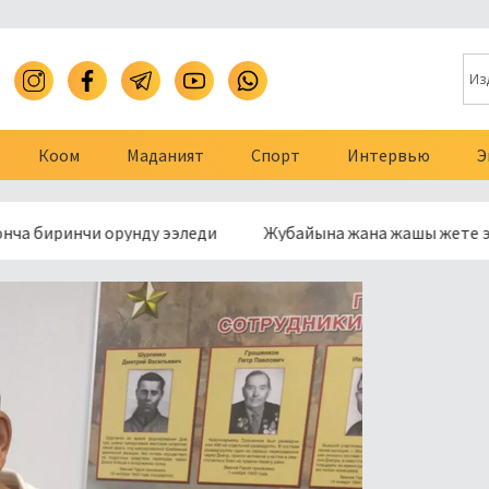
Коом
Маданият
Спорт
Интервью
Э
ринчи орунду ээледи
Жубайына жана жашы жете элек эки