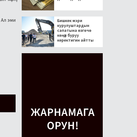
 Ал эми
Бишкек мэри
курулуштардын
сапатына өзгөчө
көңүл буруу
керектигин айтты