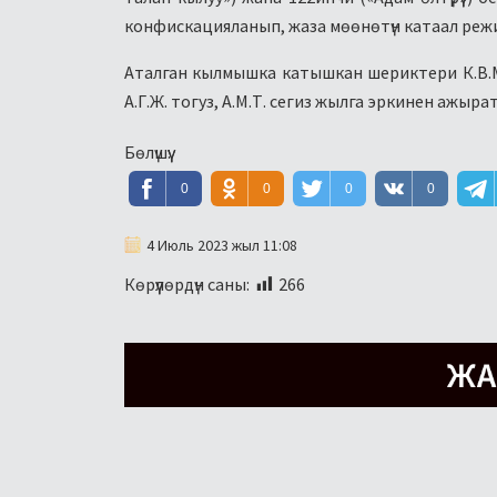
конфискацияланып, жаза мөөнөтүн катаал режим
Аталган кылмышка катышкан шериктери К.В.М. 
А.Г.Ж. тогуз, А.М.Т. сегиз жылга эркинен ажыр
Бөлүшүү:
0
0
0
0
4 Июль 2023 жыл 11:08
Көрүүлөрдүн саны:
266