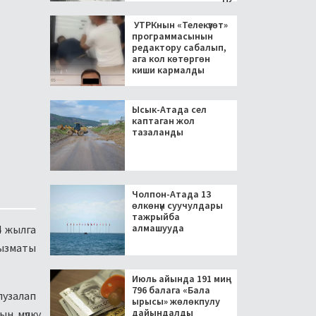
УТРКнын «Телекүзөт»
программасынын
редактору сабалып,
ага кол көтөргөн
киши кармалды
Ысык-Атада сел
каптаган жол
тазаланды
Чолпон-Атада 13
өлкөнүн суучулдары
тажрыйба
алмашууда
4 жылга
кызматы
Июль айында 191 миң
796 балага «Бала
пузалап
ырысы» жөлөкпулу
дайындалды
н мүлкү