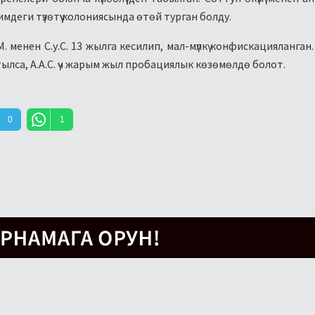
деги түзөтүү колониясында өтөй турган болду.
менен С.у.С. 13 жылга кесилип, мал-мүлкү конфискацияланган.
атылса, А.А.С. үч жарым жыл пробациялык көзөмөлдө болот.
0
1