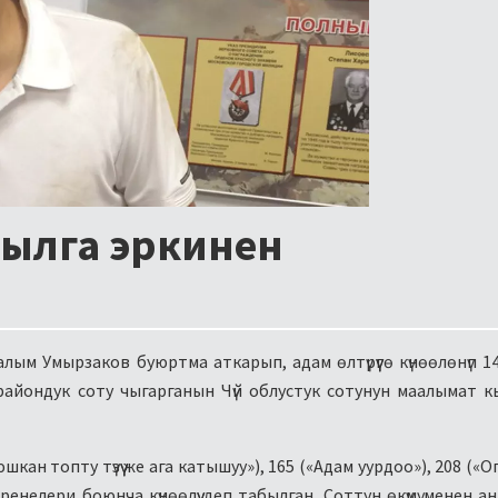
ылга эркинен
м Умырзаков буюртма аткарып, адам өлтүрүүгө күнөөлөнүп 1
н райондук соту чыгарганын Чүй облустук сотунун маалымат 
н топту түзүү же ага катышуу»), 165 («Адам уурдоо»), 208 («О
еренелери боюнча күнөөлүү деп табылган. Соттун өкүмү менен аны