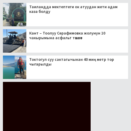
Таиландда мектептеги ок атуудан жети адам
каза болду
Кант – Тоолуу Серафимовка жолунун 10
чакырымына асфальт төшөлөт
Токтогул суу сактагычынан 40 миң метр тор
чыгарылды