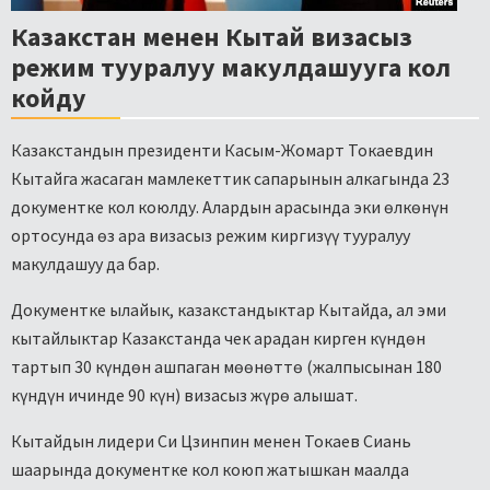
Казакстан менен Кытай визасыз
режим тууралуу макулдашууга кол
койду
Казакстандын президенти Касым-Жомарт Токаевдин
Кытайга жасаган мамлекеттик сапарынын алкагында 23
документке кол коюлду. Алардын арасында эки өлкөнүн
ортосунда өз ара визасыз режим киргизүү тууралуу
макулдашуу да бар.
Документке ылайык, казакстандыктар Кытайда, ал эми
кытайлыктар Казакстанда чек арадан кирген күндөн
тартып 30 күндөн ашпаган мөөнөттө (жалпысынан 180
күндүн ичинде 90 күн) визасыз жүрө алышат.
Кытайдын лидери Си Цзинпин менен Токаев Сиань
шаарында документке кол коюп жатышкан маалда