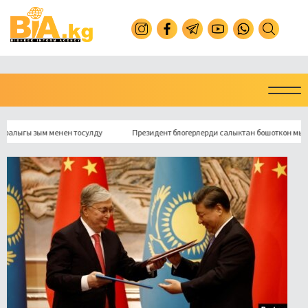
ы зым менен тосулду
Президент блогерлерди салыктан бошоткон мыйзамга 