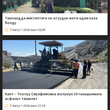
Таиландда мектептеги ок атуудан жети адам каза
болду
7 Август 2026 жыл 16:09
Кант – Тоолуу Серафимовка жолунун 10 чакырымына
асфальт төшөлөт
7 Август 2026 жыл 15:29