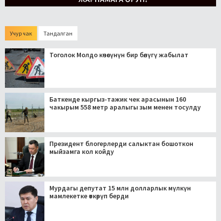
Учур чак
Тандалган
Тоголок Молдо көчөсүнүн бир бөлүгү жабылат
Баткенде кыргыз-тажик чек арасынын 160
чакырым 558 метр аралыгы зым менен тосулду
Президент блогерлерди салыктан бошоткон
мыйзамга кол койду
Мурдагы депутат 15 млн долларлык мүлкүн
мамлекетке өткөрүп берди