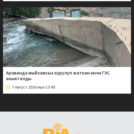
Араванда мыйзамсыз курулуп жаткан кичи ГЭС
аныкталды
7 Август 2026 жыл 13:49