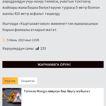
аэродромдун учуу-конуу тилкеси, учактын токтоочу
жайлары жана башка бөлүктөрүнө туурасы 5 метр болгон
жалпы 410 метр асфальт төшөлдү.
Иштерди «Кыргызавтожол» мамлекеттик ишканасынын
Нарын филиалы аткарып жатат.
5 Июнь 2023 жыл 10:05
Көрүүлөрдүн саны:
233
Учур чак
Тандалган
Тоголок Молдо көчөсүнүн бир бөлүгү жабылат