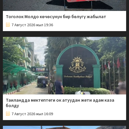
Тоголок Молдо көчөсүнүн бир бөлүгү жабылат
7 Август 2026 жыл 19:36
Таиландда мектептеги ок атуудан жети адам каза
болду
7 Август 2026 жыл 16:09