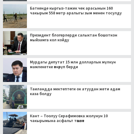
Баткенде кыргыз-тажик чек арасынын 160
чакырым 558 метр аралыгы зым менен тосулду
Президент блогерлерди салыктан бошоткон
мыйзамга кол койду
Мурдагы депутат 15 млн долларлык мүлкүн
мамлекетке өткөрүп берди
Таиландда мектептеги ок атуудан жети адам
каза болду
Кант – Тоолуу Серафимовка жолунун 10
чакырымына асфальт төшөлөт