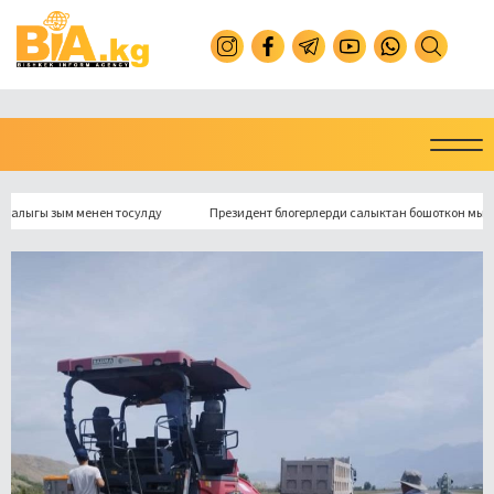
ы зым менен тосулду
Президент блогерлерди салыктан бошоткон мыйзамга к