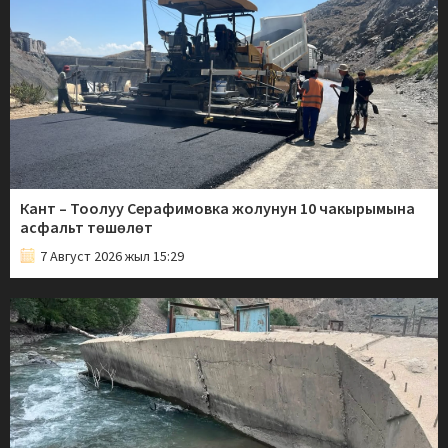
Кант – Тоолуу Серафимовка жолунун 10 чакырымына
асфальт төшөлөт
7 Август 2026 жыл 15:29