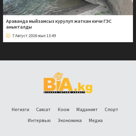
Араванда мыйзамсыз курулуп жаткан кичи ГЭС
аныкталды
7 Август 2026 жыл 13:49
Негизги
Саясат
Коом
Маданият
Спорт
Интервью
Экономика
Медиа