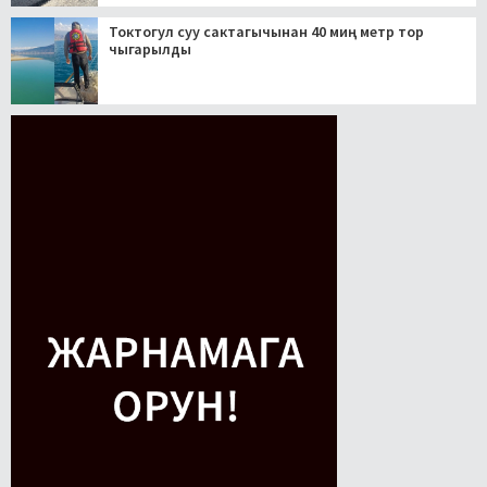
Токтогул суу сактагычынан 40 миң метр тор
чыгарылды