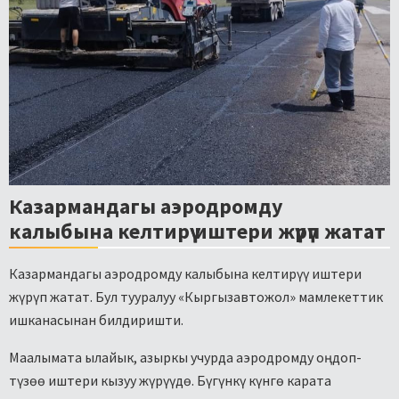
Казармандагы аэродромду
калыбына келтирүү иштери жүрүп жатат
Казармандагы аэродромду калыбына келтирүү иштери
жүрүп жатат.
Бул тууралуу «Кыргызавтожол» мамлекеттик
ишканасынан билдиришти.
Маалымата ылайык, азыркы учурда аэродромду оңдоп-
түзөө иштери кызуу жүрүүдө. Бүгүнкү күнгө карата