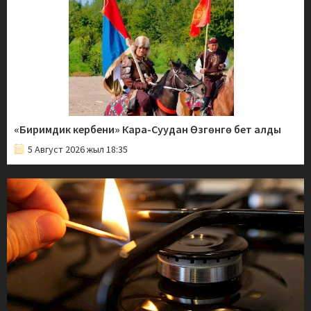
«Биримдик кербени» Кара-Суудан Өзгөнгө бет алды
5 Август 2026 жыл 18:35