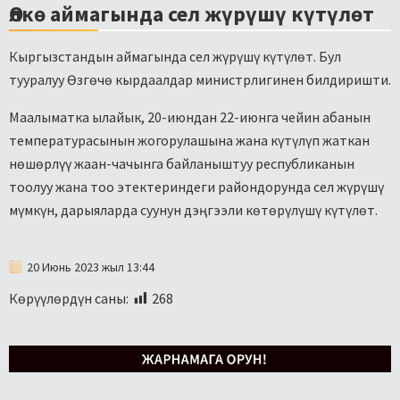
Өлкө аймагында сел жүрүшү күтүлөт
Кыргызстандын аймагында сел жүрүшү күтүлөт. Бул
тууралуу Өзгөчө кырдаалдар министрлигинен билдиришти.
Маалыматка ылайык, 20-июндан 22-июнга чейин абанын
температурасынын жогорулашына жана күтүлүп жаткан
нөшөрлүү жаан-чачынга байланыштуу республиканын
тоолуу жана тоо этектериндеги райондорунда сел жүрүшү
мүмкүн, дарыяларда суунун дэңгээли көтөрүлүшү күтүлөт.
20 Июнь 2023 жыл 13:44
Көрүүлөрдүн саны:
268