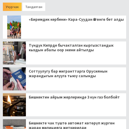
Учур чак
Тандалган
«Биримдик кербени» Кара-Суудан Өзгөнгө бет алды
Түндүк Кипрде бычакталган кыргызстандык
кыздын абалы оор экени айтылды
Соттуулугу бар мигранттарга Орусиянын
жарандыгын алууга тыюу салынды
Бишкектин айрым жерлеринде 3 күн газ болбойт
Бишкекте чак түштө автомат көтөрүп жүргөн
жаран милицияга жеткирилди