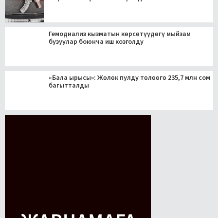
Гемодиализ кызматын көрсөтүүдөгү мыйзам
бузуулар боюнча иш козголду
«Бала ырысы»: Жөлөк пулду төлөөгө 235,7 млн сом
багытталды