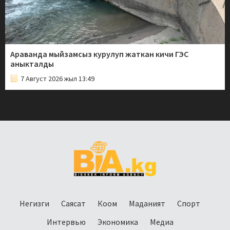
Араванда мыйзамсыз курулуп жаткан кичи ГЭС
аныкталды
7 Август 2026 жыл 13:49
Негизги
Саясат
Коом
Маданият
Спорт
Интервью
Экономика
Медиа