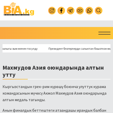
гы зым менен тосулду
Президент блогерлерди салыктан бошоткон мыйзамга
Махмудов Азия оюндарында алтын
утту
Кыргызстандын грек-рим күрөшү боюнча улуттук курама
командасынын мүчөсү Акжол Махмудов Азия оюндарында
алтын медаль тагынды.
Анын финалдык беттештеги атаандашы ирандык балбан