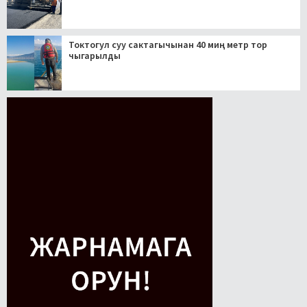
Токтогул суу сактагычынан 40 миң метр тор
чыгарылды