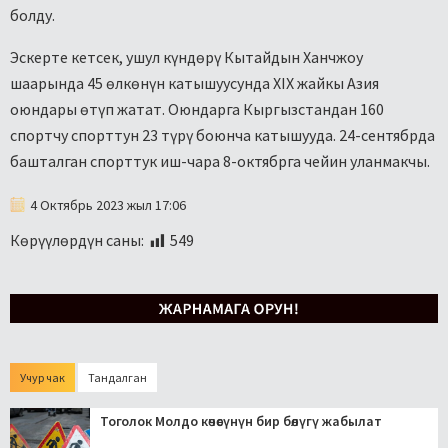
болду.
Эскерте кетсек, ушул күндөрү Кытайдын Ханчжоу
шаарында 45 өлкөнүн катышуусунда XIX жайкы Азия
оюндары өтүп жатат. Оюндарга Кыргызстандан 160
спортчу спорттун 23 түрү боюнча катышууда. 24-сентябрда
башталган спорттук иш-чара 8-октябрга чейин уланмакчы.
4 Октябрь 2023 жыл 17:06
Көрүүлөрдүн саны:
549
Учур чак
Тандалган
Тоголок Молдо көчөсүнүн бир бөлүгү жабылат