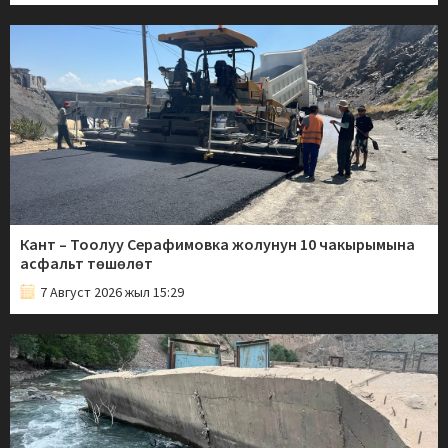
Кант – Тоолуу Серафимовка жолунун 10 чакырымына
асфальт төшөлөт
7 Август 2026 жыл 15:29