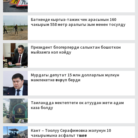
Баткенде кыргыз-тажик чек арасынын 160
чакырым 558 метр аралыгы зым менен тосулду
Президент блогерлерди салыктан бошоткон
мыйзамга кол койду
Мурдагы депутат 15 млн долларлык мүлкүн
мамлекетке өткөрүп берди
Таиландда мектептеги ок атуудан жети адам
каза болду
Кант – Тоолуу Серафимовка жолунун 10
чакырымына асфальт төшөлөт