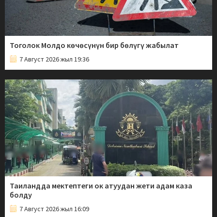
Тоголок Молдо көчөсүнүн бир бөлүгү жабылат
7 Август 2026 жыл 19:36
Таиландда мектептеги ок атуудан жети адам каза
болду
7 Август 2026 жыл 16:09