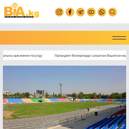
ы зым менен тосулду
Президент блогерлерди салыктан бошоткон мыйзамга к