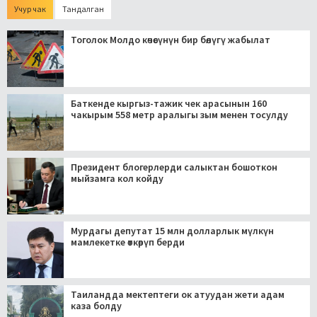
Учур чак
Тандалган
Тоголок Молдо көчөсүнүн бир бөлүгү жабылат
Баткенде кыргыз-тажик чек арасынын 160
чакырым 558 метр аралыгы зым менен тосулду
Президент блогерлерди салыктан бошоткон
мыйзамга кол койду
Мурдагы депутат 15 млн долларлык мүлкүн
мамлекетке өткөрүп берди
Таиландда мектептеги ок атуудан жети адам
каза болду