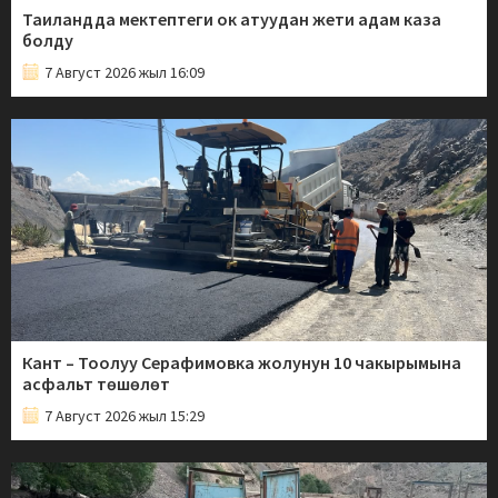
Таиландда мектептеги ок атуудан жети адам каза
болду
7 Август 2026 жыл 16:09
Кант – Тоолуу Серафимовка жолунун 10 чакырымына
асфальт төшөлөт
7 Август 2026 жыл 15:29