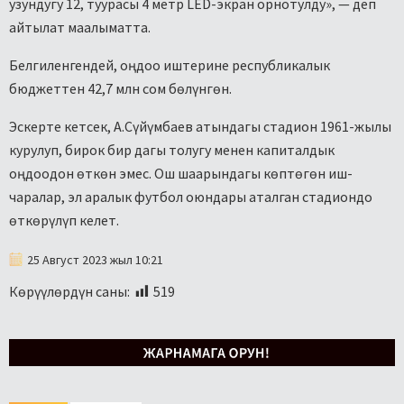
узундугу 12, туурасы 4 метр LED-экран орнотулду», — деп
айтылат маалыматта.
Белгиленгендей, оңдоо иштерине республикалык
бюджеттен 42,7 млн сом бөлүнгөн.
Эскерте кетсек, А.Сүйүмбаев атындагы стадион 1961-жылы
курулуп, бирок бир дагы толугу менен капиталдык
оңдоодон өткөн эмес. Ош шаарындагы көптөгөн иш-
чаралар, эл аралык футбол оюндары аталган стадиондо
өткөрүлүп келет.
25 Август 2023 жыл 10:21
Көрүүлөрдүн саны:
519