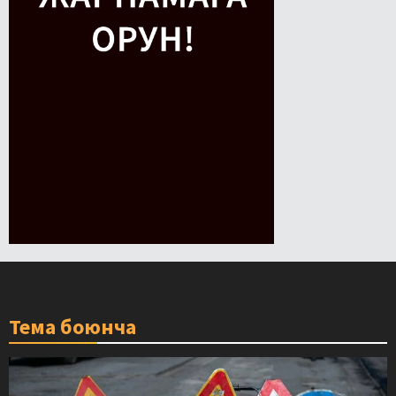
Тема боюнча