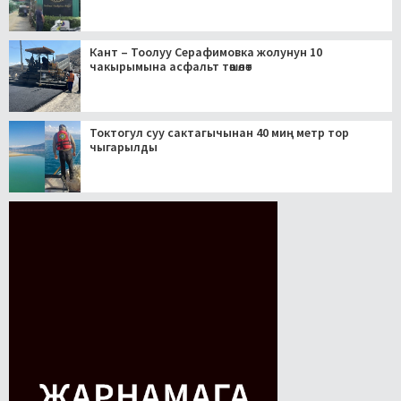
Кант – Тоолуу Серафимовка жолунун 10
чакырымына асфальт төшөлөт
Токтогул суу сактагычынан 40 миң метр тор
чыгарылды