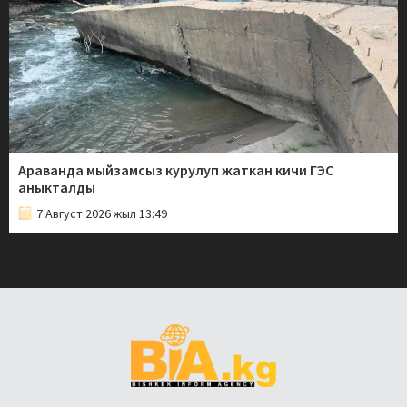
Араванда мыйзамсыз курулуп жаткан кичи ГЭС
аныкталды
7 Август 2026 жыл 13:49