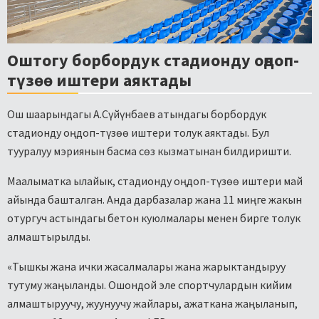
Оштогу борбордук стадионду оңдоп-
түзөө иштери аяктады
Ош шаарындагы
А.Сүйүнбаев атындагы борбордук
стадионду оңдоп-түзөө иштери толук аяктады. Бул
тууралуу мэриянын басма сөз кызматынан билдиришти.
Маалыматка ылайык, стадионду оңдоп-түзөө иштери май
айында башталган. Анда дарбазалар жана 11 миңге жакын
отургуч астындагы бетон куюлмалары менен бирге толук
алмаштырылды.
«Тышкы жана ички жасалмалары жана жарыктандыруу
тутуму жаңыланды. Ошондой эле спортчулардын кийим
алмаштыруучу, жуунуучу жайлары, ажаткана жаңыланып,