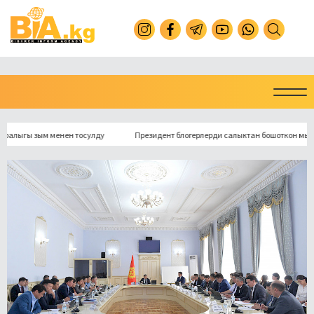
ы зым менен тосулду
Президент блогерлерди салыктан бошоткон мыйзамга 