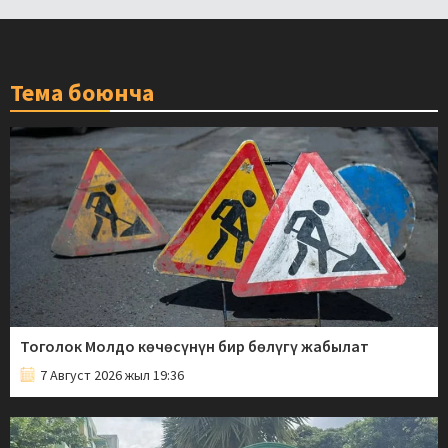
Тема боюнча
Тоголок Молдо көчөсүнүн бир бөлүгү жабылат
7 Август 2026 жыл 19:36