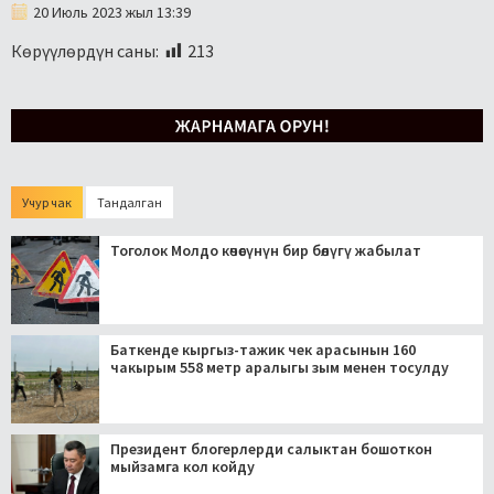
20 Июль 2023 жыл 13:39
Көрүүлөрдүн саны:
213
Учур чак
Тандалган
Тоголок Молдо көчөсүнүн бир бөлүгү жабылат
Баткенде кыргыз-тажик чек арасынын 160
чакырым 558 метр аралыгы зым менен тосулду
Президент блогерлерди салыктан бошоткон
мыйзамга кол койду