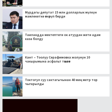
Мурдагы депутат 15 млн долларлык мүлкүн
мамлекетке өткөрүп берди
Таиландда мектептеги ок атуудан жети адам
каза болду
Кант – Тоолуу Серафимовка жолунун 10
чакырымына асфальт төшөлөт
Токтогул суу сактагычынан 40 миң метр тор
чыгарылды