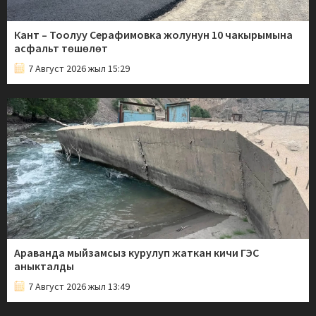
Кант – Тоолуу Серафимовка жолунун 10 чакырымына
асфальт төшөлөт
7 Август 2026 жыл 15:29
Араванда мыйзамсыз курулуп жаткан кичи ГЭС
аныкталды
7 Август 2026 жыл 13:49