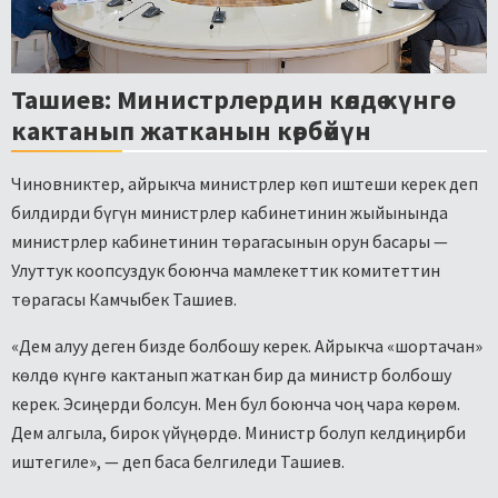
Ташиев: Министрлердин көлдө күнгө
кактанып жатканын көрбөйүн
Чиновниктер, айрыкча министрлер көп иштеши керек деп
билдирди бүгүн министрлер кабинетинин жыйынында
министрлер кабинетинин төрагасынын орун басары —
Улуттук коопсуздук боюнча мамлекеттик комитеттин
төрагасы Камчыбек Ташиев.
«Дем алуу деген бизде болбошу керек. Айрыкча «шортачан»
көлдө күнгө кактанып жаткан бир да министр болбошу
керек. Эсиңерди болсун. Мен бул боюнча чоң чара көрөм.
Дем алгыла, бирок үйүңөрдө. Министр болуп келдиңирби
иштегиле», — деп баса белгиледи Ташиев.