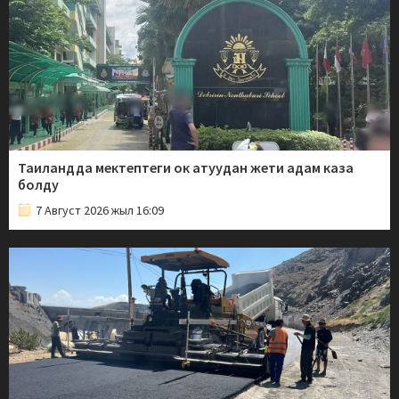
Таиландда мектептеги ок атуудан жети адам каза
болду
7 Август 2026 жыл 16:09