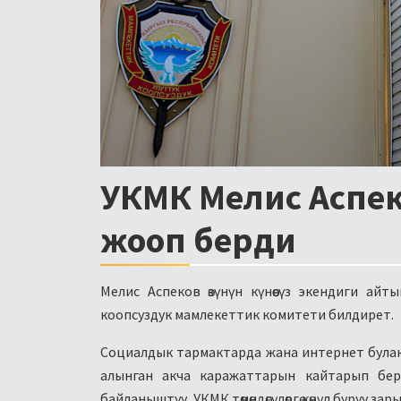
УКМК Мелис Аспе
жооп берди
Мелис Аспеков өзүнүн күнөөсүз экендиги ай
коопсуздук мамлекеттик комитети билдирет.
Социалдык тармактарда жана интернет булакт
алынган акча каражаттарын кайтарып бер
байланыштуу, УКМК төмөндөгүлөргө көңүл буруу за