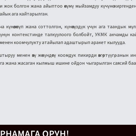
и жок болгон жана айыптоо өкүмү мыйзамдуу күчүнө киргенде
йык ага кайтарылган.
күнөөлөнүп жана соттолгон, күнөөсүздүк үчүн ага таандык мүл
үмүнүн контекстинде талкуулоого болбойт, УКМК акчамды к
 менен коомчулукту атайылап адаштырып аракет кылууда.
уу менен өзү жөнүндөгү коомдук пикирди өзгөртүүгө, анын и
уга жана жасаган кылмыш ишине ойдон чыгарылган саясий баа 