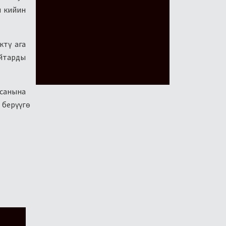
н кийин
ктү ага
айтарды
нсанына
берүүгө