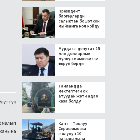
Президент
блогерлерди
салыктан бошоткон
мыйзамга кол койду
Мурдагы депутат 15
млн долларлык
мүлкүн мамлекетке
өткөрүп берди
Таиландда
мектептеги ок
атуудан жети адам
каза болду
Улуттук
армалып
Кант – Тоолуу
Серафимовка
канына
жолунун 10
чакырымына