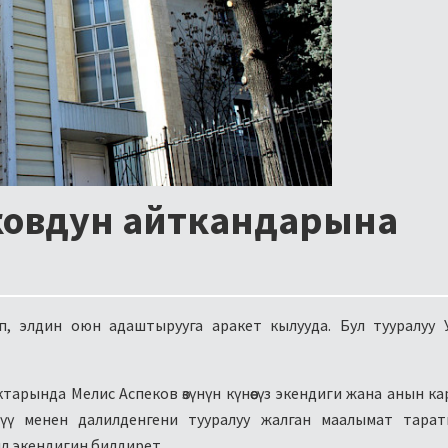
ковдун айткандарына
тып, элдин оюн адаштырууга аракет кылууда. Бул тууралуу 
арында Мелис Аспеков өзүнүн күнөөсүз экендиги жана анын к
үү менен далилденгени тууралуу жалган маалымат тарат
рыл экендигин билдирет.