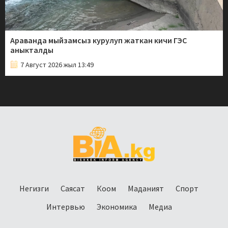
Араванда мыйзамсыз курулуп жаткан кичи ГЭС
аныкталды
7 Август 2026 жыл 13:49
Негизги
Саясат
Коом
Маданият
Спорт
Интервью
Экономика
Медиа