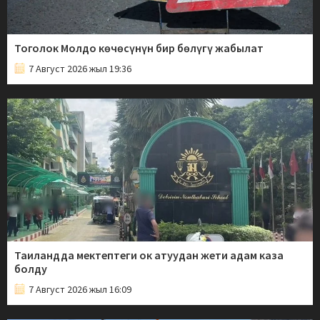
Тоголок Молдо көчөсүнүн бир бөлүгү жабылат
7 Август 2026 жыл 19:36
Таиландда мектептеги ок атуудан жети адам каза
болду
7 Август 2026 жыл 16:09