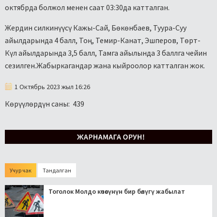
октябрда болжол менен саат 03:30да катталган.
Жердин силкинүүсү Кажы-Сай, Бөкөнбаев, Туура-Суу
айылдарында 4 балл, Тоң, Темир-Канат, Эшперов, Төрт-
Күл айылдарында 3,5 балл, Тамга айылында 3 баллга чейин
сезилген.Жабыркагандар жана кыйроолор катталган жок.
1 Октябрь 2023 жыл 16:26
Көрүүлөрдүн саны:
439
Учур чак
Тандалган
Тоголок Молдо көчөсүнүн бир бөлүгү жабылат