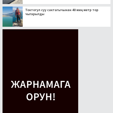
Токтогул суу сактагычынан 40 миң метр тор
чыгарылды