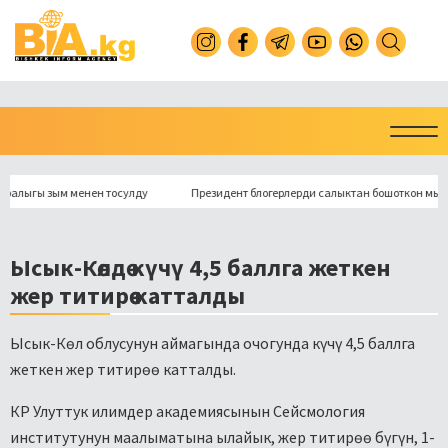
гы зым менен тосулду
Президент блогерлерди салыктан бошоткон мыйзамга
Ысык-Көлдө күчү 4,5 баллга жеткен
жер титирөө катталды
Ысык-Көл облусунун аймагында очогунда күчү 4,5 баллга
жеткен жер титирөө катталды.
КР Улуттук илимдер академиясынын Сейсмология
институтунун маалыматына ылайык, жер титирөө бүгүн, 1-