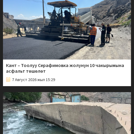
Кант – Тоолуу Серафимовка жолунун 10 чакырымына
асфальт төшөлөт
7 Август 2026 жыл 15:29