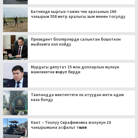
Баткенде кыргыз-тажик чек арасынын 160
чакырым 558 метр аралыгы зым менен тосулду
Президент блогерлерди салыктан бошоткон
мыйзамга кол койду
Мурдагы депутат 15 млн долларлык мүлкүн
мамлекетке өткөрүп берди
Таиландда мектептеги ок атуудан жети адам
каза болду
Кант – Тоолуу Серафимовка жолунун 10
чакырымына асфальт төшөлөт