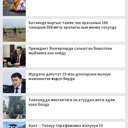
Баткенде кыргыз-тажик чек арасынын 160
чакырым 558 метр аралыгы зым менен тосулду
Президент блогерлерди салыктан бошоткон
мыйзамга кол койду
Мурдагы депутат 15 млн долларлык мүлкүн
мамлекетке өткөрүп берди
Таиландда мектептеги ок атуудан жети адам
каза болду
Кант – Тоолуу Серафимовка жолунун 10