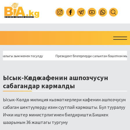
гы зым менен тосулду
Президент блогерлерди салыктан бошоткон мыйзамга 
Ысык-Көлдө кафенин ашпозчусун
сабагандар кармалды
Ысык-Көлдө милиция кызматкерлери кафенин ашпозчусун
сабаган шектүүлөрдү изин суутпай кармашты. Бул тууралуу
Ички иштер министрлигинен билдиришти.Бишкек
шаарынын 36 жаштагы тургуну