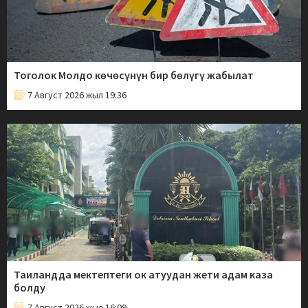
Тоголок Молдо көчөсүнүн бир бөлүгү жабылат
7 Август 2026 жыл 19:36
Таиландда мектептеги ок атуудан жети адам каза
болду
7 Август 2026 жыл 16:09