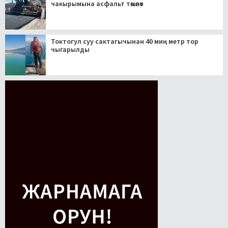
чакырымына асфальт төшөлөт
Токтогул суу сактагычынан 40 миң метр тор
чыгарылды