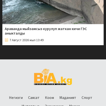
Араванда мыйзамсыз курулуп жаткан кичи ГЭС
аныкталды
7 Август 2026 жыл 13:49
Негизги
Саясат
Коом
Маданият
Спорт