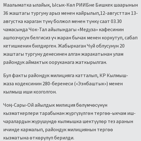
Маалыматка ылайык, Ысык-Көл РИИБне Бишкек шаарынын
36 жаштагы тургуну арыз менен кайрылып,12-августтан 13-
августка караган түнү болжол менен түнкү саат 03.30
чамасында Чок-Тал айылындагы «Медуза» кафесинин
ашпозчусун белгисиз үч жаран бычак менен коркутуп, сабап
кетишкенин билдирген. Жабыркаган Чүй облусунун 20
жаштагы тургуну денесинен алган жаракатынан улам
райондук аймактык ооруканага жаткырылган.
Бул факты райондук милицияга катталып, КР Кылмыш-
жаза кодексинин 280-беренеси («Ээнбаштык») менен
кылмыш иши козголгон.
Чоӊ-Сары-Ой айылдык милиция бөлүмчөсүнүн
кызматкерлери тарабынан жүргүзүлгөн тергөө-ыкчам иш-
чаралардын жүрүшүндө кылмышка шектүүлөр тез аранын
ичинде кармалып, райондук милициянын тергөө
кызматына өткөрүлүп берилди.