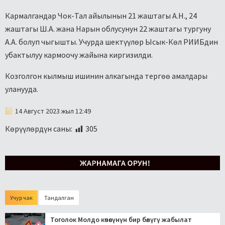
Кармалгандар Чок-Тал айылынын 21 жаштагы А.Н., 24
жаштагы Ш.А. жана Нарын облусунун 22 жаштагы тургуну
А.А. болуп чыгышты. Учурда шектүүлөр Ысык-Көл РИИБдин
убактылуу кармоочу жайына киргизилди.
Козголгон кылмыш ишинин алкагында тергөө амалдары
уланууда.
14 Август 2023 жыл 12:49
Көрүүлөрдүн саны:
305
Учур чак
Тандалган
Тоголок Молдо көчөсүнүн бир бөлүгү жабылат