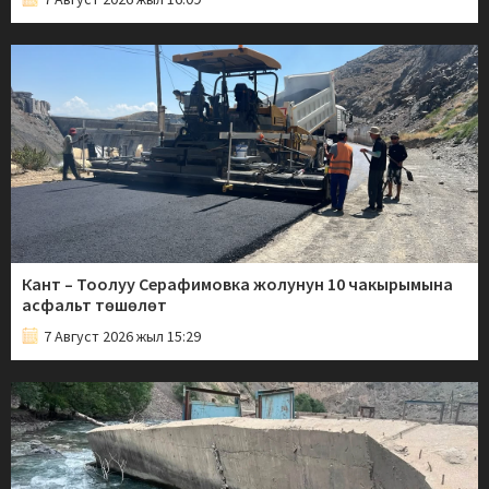
Кант – Тоолуу Серафимовка жолунун 10 чакырымына
асфальт төшөлөт
7 Август 2026 жыл 15:29