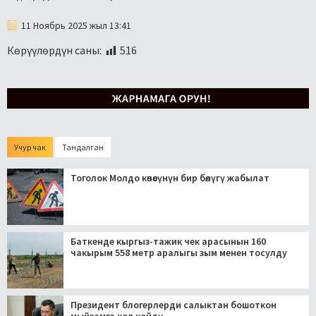
11 Ноябрь 2025 жыл 13:41
Көрүүлөрдүн саны:
516
Учур чак
Тандалган
Тоголок Молдо көчөсүнүн бир бөлүгү жабылат
Баткенде кыргыз-тажик чек арасынын 160
чакырым 558 метр аралыгы зым менен тосулду
Президент блогерлерди салыктан бошоткон