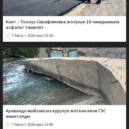
Кант – Тоолуу Серафимовка жолунун 10 чакырымына
асфальт төшөлөт
7 Август 2026 жыл 15:29
Араванда мыйзамсыз курулуп жаткан кичи ГЭС
аныкталды
7 Август 2026 жыл 13:49