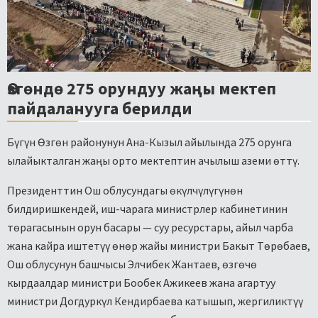
Өзгөндө 275 орундуу жаңы мектеп
пайдаланууга берилди
Бүгүн Өзгөн районунун Ана-Кызыл айылында 275 орунга
ылайыкталган жаңы орто мектептин ачылыш аземи өттү.
Президенттин Ош облусундагы өкүлчүлүгүнөн
билдиришкендей, иш-чарага министрлер кабинетинин
төрагасынын орун басары — суу ресурстары, айыл чарба
жана кайра иштетүү өнөр жайы министри Бакыт Төрөбаев,
Ош облусунун башчысы Элчибек Жантаев, өзгөчө
кырдаалдар министри Бообек Ажикеев жана агартуу
министри Догдуркүл Кендирбаева катышып, жергиликтүү