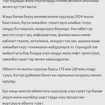
тургундарды жана окуучуларды билим уясынын ачылышы
менен куттукташты.
Жаңы билим берүү мекемесинини курулушу 2024-жылы
башталып, бүгүн заманбап талаптарга ылайык толук
кандуу бүткөрүлүп, колдонууга берилди. Эки кабаттуу
мектеп спорт зал, информатика, физика жана химия
кабинеттерине, китепкана, концерттик зал, ашкана жана
заманбап окуу-техникалык жабдууларга ээ. Ошондой эле
майыптыгы бар балдар үчүн пандус жана лифт орнотулуп,
заманбап шарттар менен камсыздалган.
Объекттин жалпы курулуш баасы 176 млн 220 миң сомду
түзүп, Бүткүл дүйнөлүк банктын каржылык колдоосу менен
курулду.
Бул жаңы мектеп аймактагы окуучулар үчүн сапаттуу билим
алууга жана ыңгайлуу шарттарда окуу процессин
жүргүзүүгө өбөлгө түзөт.