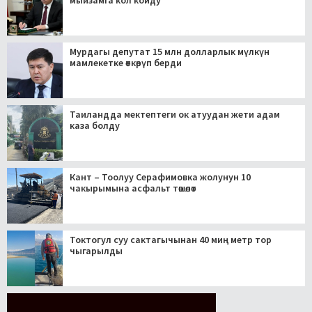
мыйзамга кол койду
Мурдагы депутат 15 млн долларлык мүлкүн
мамлекетке өткөрүп берди
Таиландда мектептеги ок атуудан жети адам
каза болду
Кант – Тоолуу Серафимовка жолунун 10
чакырымына асфальт төшөлөт
Токтогул суу сактагычынан 40 миң метр тор
чыгарылды