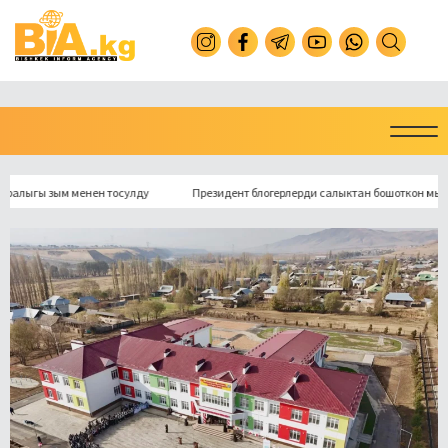
ы зым менен тосулду
Президент блогерлерди салыктан бошоткон мыйзамга к