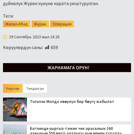
дүйнөлүк Жүрөк күнүнө карата уюштурулган.
Теги:
Жалал-Абад
Жүрөк
Операция
29 Сентябрь 2023 жыл 18:28
Көрүүлөрдүн саны:
659
Учур чак
Тандалган
Тоголок Молдо көчөсүнүн бир бөлүгү жабылат
Баткенде кыргыз-тажик чек арасынын 160
чакырым 558 метр аралыгы зым менен тосулду