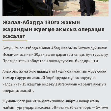
Жалал-Абадда 130га жакын
жарандын жүрөгүнө акысыз операция
жасалат
Бүгүн, 29-сентябрда Жалал-Абад шаарына Бүткүл дүйнөлүк
Ислам лигасынын 30дан ашык дарыгери келди. Бул тууралуу
Президенттин облустагы өкүлчүлүгүнөн билдиришти.
Алар бир жума бою шаардагы Түштүк аймактык жүрөк-кан
тамыр хирургия илимий борборунда жүрөк оорусуна
чалдыккан 15 жаштан өйдөкү 130га жакын жаранга акысыз
операция жасайт.
Жумалык операция эң алгач жашоо-шарты начар жана
майып тургундарга жасалат. Өнөктүк 30-сентябрь — бүткүл