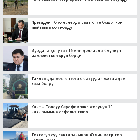
Президент блогерлерди салыктан бошоткон
мыйзамга кол койду
Мурдагы депутат 15 млн долларлык мүлкүн
мамлекетке өткөрүп берди
Таиландда мектептеги ок атуудан жети адам
каза болду
Кант – Тоолуу Серафимовка жолунун 10
чакырымына асфальт төшөлөт
Токтогул суу сактагычынан 40 миң метр тор
чыгарылды