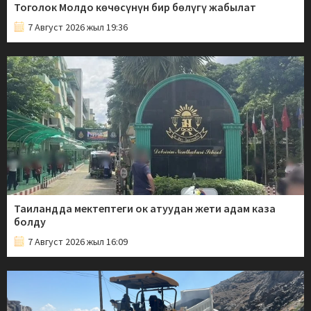
Тоголок Молдо көчөсүнүн бир бөлүгү жабылат
7 Август 2026 жыл 19:36
Таиландда мектептеги ок атуудан жети адам каза
болду
7 Август 2026 жыл 16:09