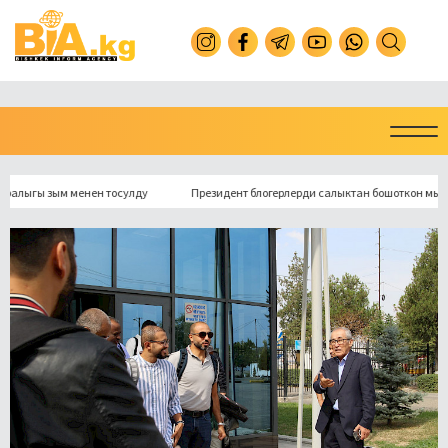
гы зым менен тосулду
Президент блогерлерди салыктан бошоткон мыйзамга 