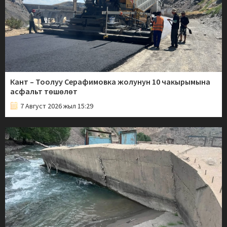
Кант – Тоолуу Серафимовка жолунун 10 чакырымына
асфальт төшөлөт
7 Август 2026 жыл 15:29