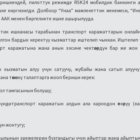
иришкендей, пилоттук режимде RSK24 мобилдик банкинги 
ке киргизилди. Долбоор “Унаа” мамлекеттик мекемеси, “И
 ААК менен биргеликте ишке ашырылууда.
тик ишканасы тарабынан транспорт каражаттарын онлайн
лгон бардык керектүү кызматтар иштелип чыккан. Иштелип
т каражатына жана анын ээсине чектөөлөрдүн бар же жок
 кызматын алуу үчүн сатуучу, жубайы жана сатып алуучу
на төмөнкү талаптарга жооп бериши керек:
кол тамгасынын болушу;
үндө транспорт каражатын алдын ала кароодон өткөрүү (к
ун жоктугу;
лынын эрежелерин бузгандыгы үчүн айыптар жана айыптык т