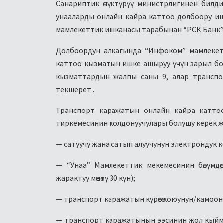
Санариптик өнүктүрүү министрлигинен билд
унааларды онлайн кайра каттоо долбоору иш
мамлекеттик ишканасы тарабынан “РСК Банк”
Долбоордун алкагында “Инфоком” мамлекет
каттоо кызматын ишке ашыруу үчүн зарыл бо
кызматтардын жалпы саны 9, алар транспор
текшерет .
Транспорт каражатын онлайн кайра каттоо
тиркемесинин колдонуучулары болушу керек жа
— сатуучу жана сатып алуучунун электрондук 
— “Унаа” Мамлекеттик мекемесинин бөлүмдөр
жарактуу мөөнөтү 30 күн);
— транспорт каражатын күрөөгө коюунун/камоон
— транспорт каражатынын ээсинин жол кыймы