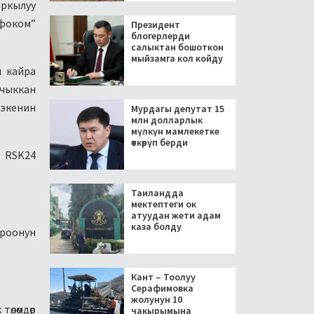
аркылуу
нфоком”
Президент
блогерлерди
салыктан бошоткон
мыйзамга кол койду
 кайра
 чыккан
 экенин
Мурдагы депутат 15
млн долларлык
мүлкүн мамлекетке
өткөрүп берди
 RSK24
Таиландда
мектептеги ок
атуудан жети адам
каза болду
ароонун
Кант – Тоолуу
Серафимовка
жолунун 10
өлөмдөр
чакырымына