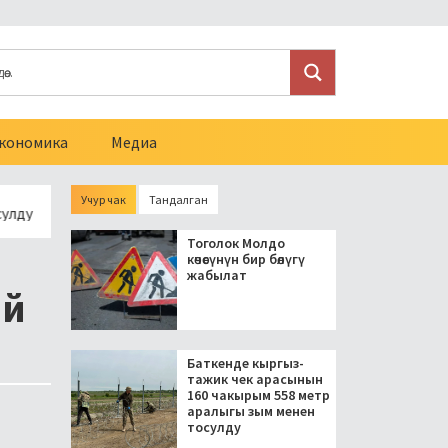
кономика
Медиа
Учур чак
Тандалган
Президент блогерлерди салыктан бошоткон мыйзамга кол 
Тоголок Молдо
көчөсүнүн бир бөлүгү
жабылат
ай
Баткенде кыргыз-
тажик чек арасынын
160 чакырым 558 метр
аралыгы зым менен
тосулду