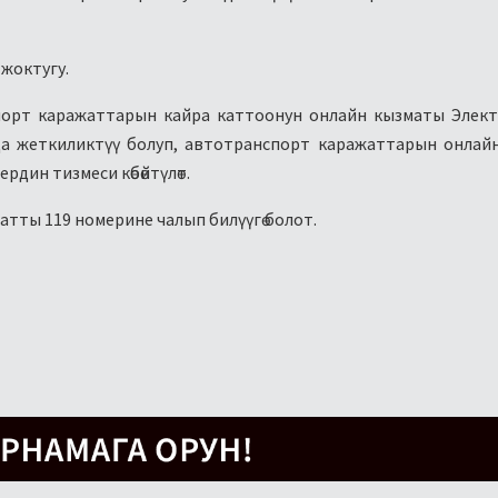
жоктугу.
порт каражаттарын кайра каттоонун онлайн кызматы Элек
нда жеткиликтүү болуп, автотранспорт каражаттарын онлай
дин тизмеси көбөйтүлөт.
тты 119 номерине чалып билүүгө болот.