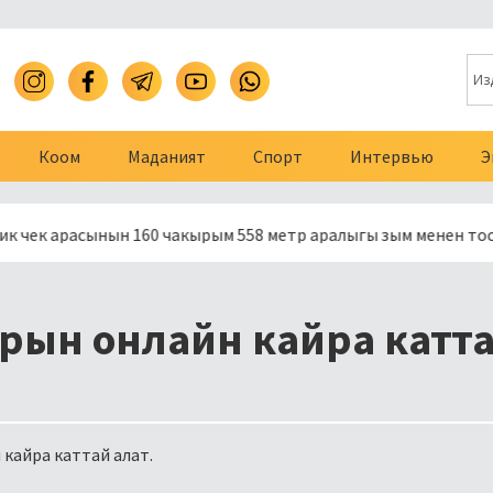
Коом
Маданият
Спорт
Интервью
Э
расынын 160 чакырым 558 метр аралыгы зым менен тосулду
рын онлайн кайра катт
кайра каттай алат.