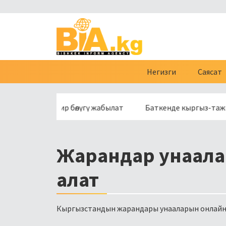
Негизги
Саясат
чөсүнүн бир бөлүгү жабылат
Баткенде кыргыз-тажик чек а
Жарандар унаала
алат
Кыргызстандын жарандары унааларын онлайн 