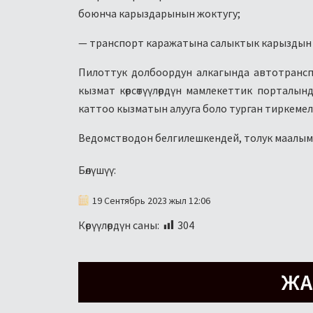
боюнча карыздарынын жоктугу;
— транспорт каражатына салыктык карыздын 
Пилоттук долбоордун алкагында автотранс
кызмат көрсөтүүлөрдүн мамлекеттик порталы
каттоо кызматын алууга боло турган тиркемелер
Ведомстводон белгилешкендей, толук маалыма
Бөлүшүү:
19 Сентябрь 2023 жыл 12:06
Көрүүлөрдүн саны:
304