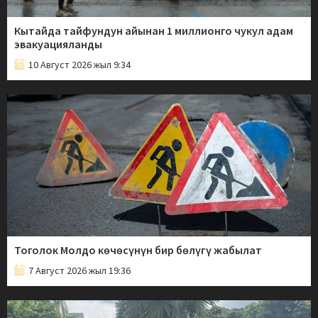
Кытайда тайфундун айынан 1 миллионго чукул адам
эвакуацияланды
10 Август 2026 жыл 9:34
Тоголок Молдо көчөсүнүн бир бөлүгү жабылат
7 Август 2026 жыл 19:36