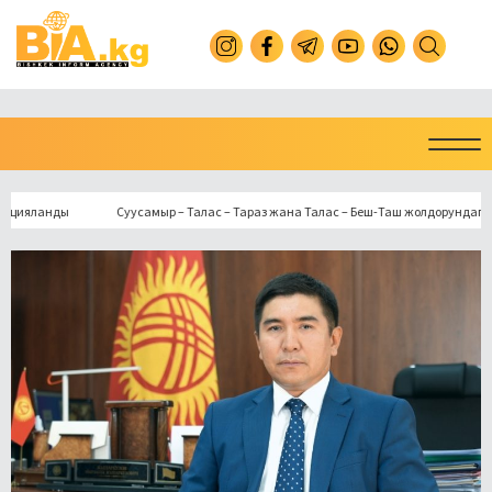
анды
Суусамыр – Талас – Тараз жана Талас – Беш-Таш жолдорундагы иштер