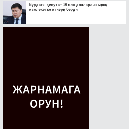
Мурдагы депутат 15 млн долларлык мүлкүн
мамлекетке өткөрүп берди