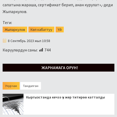
сапатына жараша, сертификат берип, анан курулат»,-деди
Жыпаркулов.
Теги:
Жыпаркулов
Көп кабаттуу
Үй
8 Сентябрь 2023 жыл 10:58
Көрүүлөрдүн саны:
744
Учур чак
Тандалган
Кыргызстанда кечээ үч жер титирөө катталды