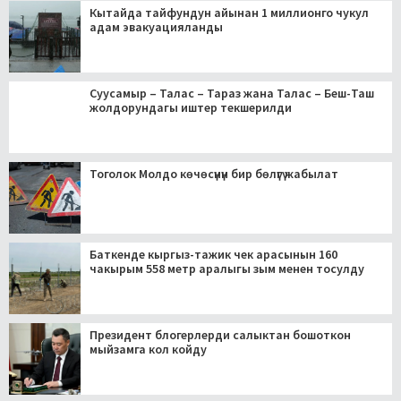
Кытайда тайфундун айынан 1 миллионго чукул
адам эвакуацияланды
Суусамыр – Талас – Тараз жана Талас – Беш-Таш
жолдорундагы иштер текшерилди
Тоголок Молдо көчөсүнүн бир бөлүгү жабылат
Баткенде кыргыз-тажик чек арасынын 160
чакырым 558 метр аралыгы зым менен тосулду
Президент блогерлерди салыктан бошоткон
мыйзамга кол койду