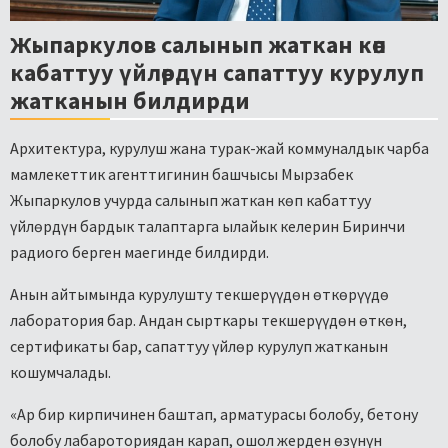
Жыпаркулов салынып жаткан көп
кабаттуу үйлөрдүн сапаттуу курулуп
жатканын билдирди
Архитектура, курулуш жана турак-жай коммуналдык чарба
мамлекеттик агенттигинин башчысы Мырзабек
Жыпаркулов учурда салынып жаткан көп кабаттуу
үйлөрдүн бардык талаптарга ылайык келерин Биринчи
радиого берген маегинде билдирди.
Анын айтымында курулушту текшерүүдөн өткөрүүдө
лаборатория бар. Андан сырткары текшерүүдөн өткөн,
сертификаты бар, сапаттуу үйлөр курулуп жатканын
кошумчалады.
«Ар бир кирпичинен баштап, арматурасы болобу, бетону
болобу лабароториядан карап, ошол жерден өзүнүн