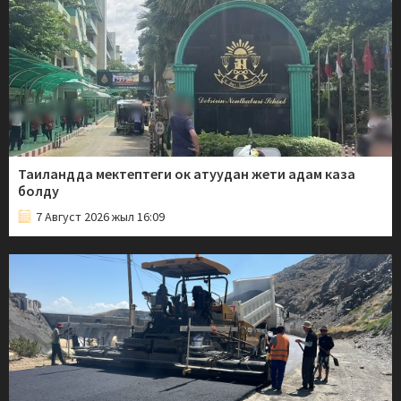
Таиландда мектептеги ок атуудан жети адам каза
болду
7 Август 2026 жыл 16:09