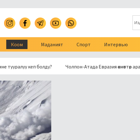
Коом
Маданият
Спорт
Интервью
уу кеп болду?
Чолпон-Атада Евразия өкмөттөр аралык к