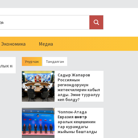
Экономика
Медиа
Учур чак
Тандалган
еңешинин тар курамдагы жыйыны башталды
Токмокто аялы
Садыр Жапаров
Россиянын
региондорунун
жетекчилерин кабыл
алды. Эмне тууралуу
кеп болду?
Чолпон-Атада
Евразия өкмөттөр
аралык кеңешинин
тар курамдагы
жыйыны башталды