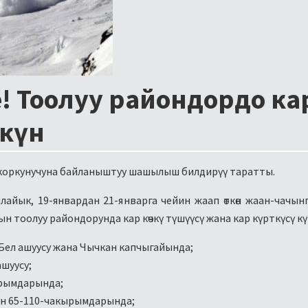
! Тоолуу райондордо ка
мкүн
үү коркунучуна байланыштуу шашылыш билдирүү таратты.
айык, 19-январдан 21-январга чейин жаап өткөн жаан-чачын
 тоолуу райондорунда кар көчкү түшүүcү жана кар күрткүсү күт
а-Бел ашуусу жана Чычкан капчыгайында;
шуусу;
ырымдарында;
нун 65-110-чакырымдарында;