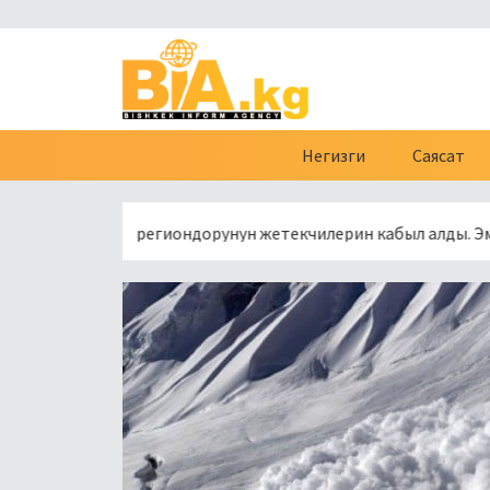
Негизги
Саясат
сиянын региондорунун жетекчилерин кабыл алды. Эмне туурал