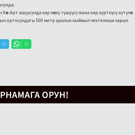
усунда;
өк-Арт ашуусунда кар көчкү түшүүcү жана кар күрткүсү күтүлөт.
дын ортосундагы 500 метр аралык кыймыл чектелиши зарыл.