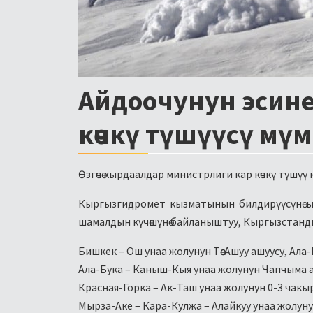
Айдоочунун эсине
көчкү түшүүсү мү
Өзгөчө кырдаалдар министрлиги кар көчкү түш
Кыргызгидромет кызматынын билдирүүсүнө ыл
шамалдын күчөшүнө байланыштуу, Кыргызстандын
Бишкек – Ош унаа жолунун Төө-Ашуу ашуусу, Ал
Ала-Бука – Каныш-Кыя унаа жолунун Чапчыма а
Красная-Горка – Ак-Таш унаа жолунун 0-3 чак
Мырза-Аке – Кара-Кулжа – Алайкуу унаа жолу