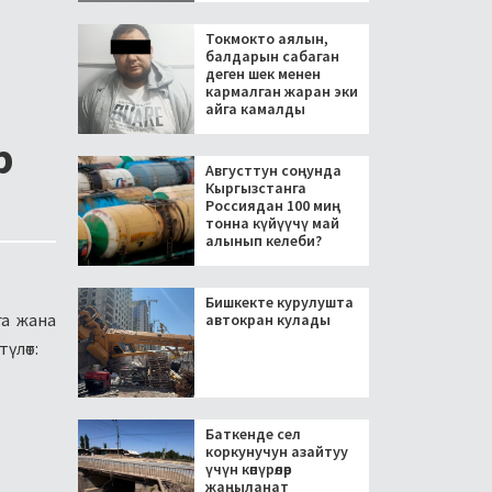
Токмокто аялын,
балдарын сабаган
деген шек менен
кармалган жаран эки
айга камалды
р
Августтун соңунда
Кыргызстанга
Россиядан 100 миң
тонна күйүүчү май
алынып келеби?
Бишкекте курулушта
га жана
автокран кулады
үлөт:
Баткенде сел
коркунучун азайтуу
үчүн көпүрөлөр
жаңыланат