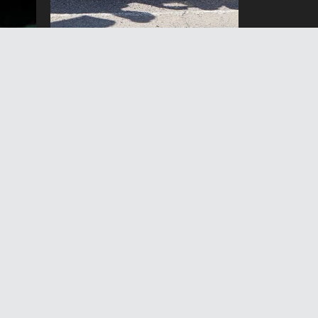
Кыргызстан КМШга мүчө
 100
мамлекеттердин
спартакиадасында ок атуу
боюнча биринчи орунду
ээледи
6 Август 2026 жыл 11:20