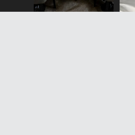
Садыр Жапаров Россиянын
Токм
региондорунун
саба
жетекчилерин кабыл алды.
карм
Эмне тууралуу кеп болду?
кама
6 Август 2026 жыл 17:33
6 А
Н