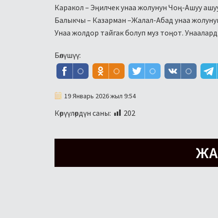
Каракол – Эңилчек унаа жолунун Чоң-Ашуу ашу
Балыкчы – Казарман –Жалал-Абад унаа жолунун К
Унаа жолдор тайгак болуп муз тоңот. Унаалар
Бөлүшүү:
19 Январь 2026 жыл 9:54
Көрүүлөрдүн саны:
202