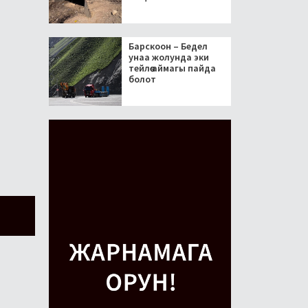
Барскоон – Бедел
унаа жолунда эки
тейлөө аймагы пайда
болот