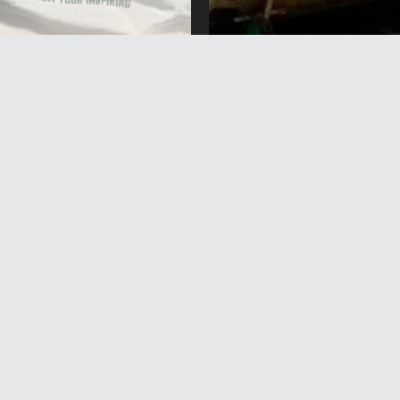
окто аялын, балдарын
Августтун соңунда
ган деген шек менен
Кыргызстанга Россиядан
алган жаран эки айга
миң тонна күйүүчү май
лды
алынып келеби?
вгуст 2026 жыл 17:11
6 Август 2026 жыл 15:41
егизги
Саясат
Коом
Маданият
Спорт
Интервью
Экономика
Медиа