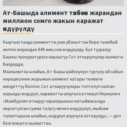
Ат-Башыда алимент төлөбөгөн жарандан
миллион сомго жакын каражат
өндүрүлдү
Кыргызстанда алиментти узак убакыттан бери төлөбөй
келген жарандан 940 миң сом өндүрүлдү. Бул тууралуу
Башкы прокуратурага караштуу Сот аткаруучулар кызматы
билдирди.
Маалыматка ылайык, Ат-Башы районунун тургуну ай сайын
кирешесинин жарымын алимент катары төлөөгө
милдеттүү болгон. Сот аткаруучулары топтолуп калган
карызды өндүрүп, каражатты алуучуга өткөрүп беришкен.
«Мажбурлап аткаруу чараларынын натыйжасында
көрсөтүлгөн сумма толугу менен өндүрүлүп, мыйзам
талаптарына ылайык, өндүрүп алуучуга которулду», — деп
белгилешти кызматтан.