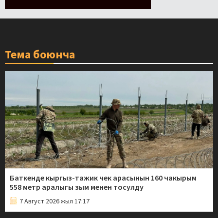
Тема боюнча
Баткенде кыргыз-тажик чек арасынын 160 чакырым
558 метр аралыгы зым менен тосулду
7 Август 2026 жыл 17:17