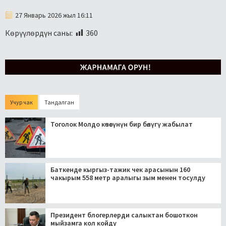
27 Январь 2026 жыл 16:11
Көрүүлөрдүн саны:
360
Учур чак
Тандалган
Тоголок Молдо көчөсүнүн бир бөлүгү жабылат
Баткенде кыргыз-тажик чек арасынын 160
чакырым 558 метр аралыгы зым менен тосулду
Президент блогерлерди салыктан бошоткон
мыйзамга кол койду