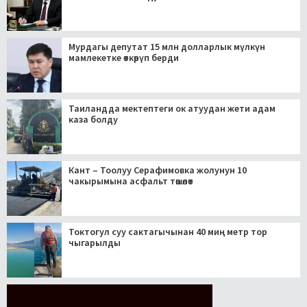
Мурдагы депутат 15 млн долларлык мүлкүн
мамлекетке өткөрүп берди
Таиландда мектептеги ок атуудан жети адам
каза болду
Кант – Тоолуу Серафимовка жолунун 10
чакырымына асфальт төшөлөт
Токтогул суу сактагычынан 40 миң метр тор
чыгарылды