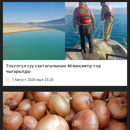
Токтогул суу сактагычынан 40 миң метр тор
чыгарылды
7 Август 2026 жыл 15:28