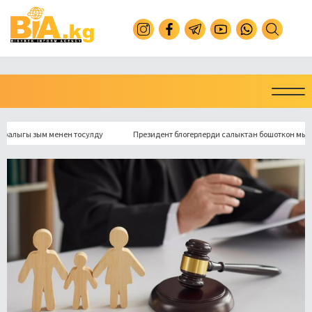
гы зым менен тосулду
Президент блогерлерди салыктан бошоткон мыйзамга 