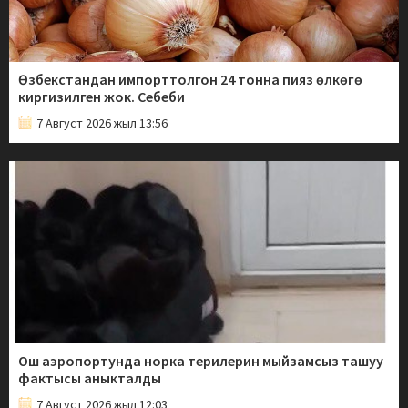
Өзбекстандан импорттолгон 24 тонна пияз өлкөгө
киргизилген жок. Себеби
7 Август 2026 жыл 13:56
Ош аэропортунда норка терилерин мыйзамсыз ташуу
фактысы аныкталды
7 Август 2026 жыл 12:03