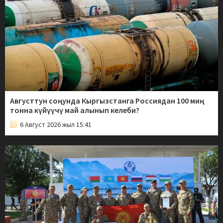
Августтун соңунда Кыргызстанга Россиядан 100 миң
тонна күйүүчү май алынып келеби?
6 Август 2026 жыл 15:41