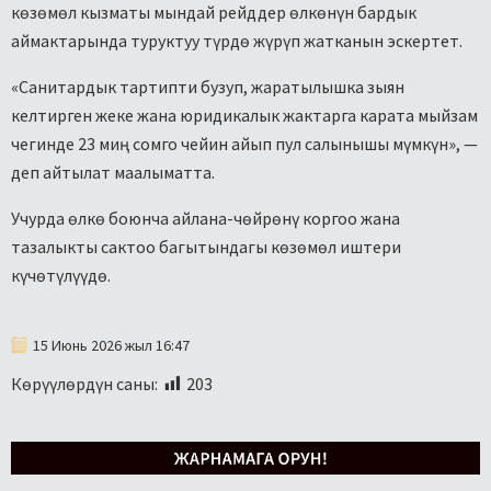
көзөмөл кызматы мындай рейддер өлкөнүн бардык
аймактарында туруктуу түрдө жүрүп жатканын эскертет.
«Санитардык тартипти бузуп, жаратылышка зыян
келтирген жеке жана юридикалык жактарга карата мыйзам
чегинде 23 миң сомго чейин айып пул салынышы мүмкүн», —
деп айтылат маалыматта.
Учурда өлкө боюнча айлана-чөйрөнү коргоо жана
тазалыкты сактоо багытындагы көзөмөл иштери
күчөтүлүүдө.
15 Июнь 2026 жыл 16:47
Көрүүлөрдүн саны:
203