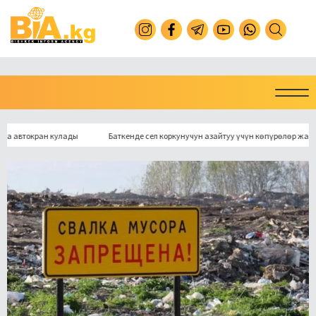
токран кулады
Баткенде сел коркунучун азайтуу үчүн көпүрөлөр жаңыланат