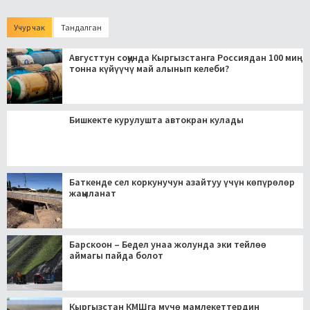
Учур чак
Тандалган
Августтун соңунда Кыргызстанга Россиядан 100 миң
тонна күйүүчү май алынып келеби?
Бишкекте курулушта автокран кулады
Баткенде сел коркунучун азайтуу үчүн көпүрөлөр
жаңыланат
Барскоон – Бедел унаа жолунда эки тейлөө
аймагы пайда болот
Кыргызстан КМШга мүчө мамлекеттердин