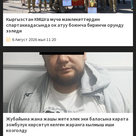
Кыргызстан КМШга мүчө мамлекеттердин
спартакиадасында ок атуу боюнча биринчи орунду
ээледи
6 Август 2026 жыл 11:20
Жубайына жана жашы жете элек эки баласына карата
зомбулук көрсөтүп келген жаранга кылмыш иши
козголду