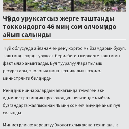
Чүйдө уруксатсыз жерге таштанды
төккөндөргө 46 миң сом өлчөмүндө
айып салынды
Чүй облусунда айлана-чөйрөнү коргоо мыйзамдарын бузуп,
таштандыларды уруксат берилбеген жерлерге таштаган
фактылар аныкталды. Бул тууралуу Жаратылыш
ресурстары, экология жана техникалык көзөмөл
министрлиги билдирди.
Рейддик иш-чаралардын алкагында түзүлгөн эки
административдик протоколдун негизинде мыйзам
бузгандарга жалпысынан 46 миң сом өлчөмүндө айып пул
салынды.
Министрликке караштуу Экологиялык жана техникалык