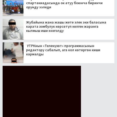
спартакиадасында ок атуу боюнча биринчи
орунду ээледи
Жубайына жана жашы жете элек эки баласына
карата зомбулук көрсөтүп келген жаранга
кылмыш иши козголду
УТРКнын «Телекүзөт» программасынын
редактору сабалып, ага кол көтөргөн киши
кармалды