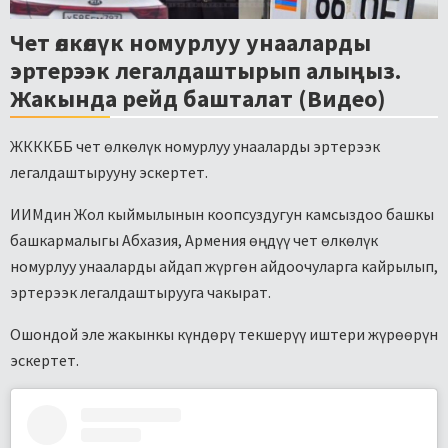
Чет өлкөлүк номурлуу унааларды
эртерээк легалдаштырып алыңыз.
Жакында рейд башталат (Видео)
ЖКККББ чет өлкөлүк номурлуу унааларды эртерээк
легалдаштырууну эскертет.
ИИМдин Жол кыймылынын коопсуздугун камсыздоо башкы
башкармалыгы Абхазия, Армения өңдүү чет өлкөлүк
номурлуу унааларды айдап жүргөн айдоочуларга кайрылып,
эртерээк легалдаштырууга чакырат.
Ошондой эле жакынкы күндөрү текшерүү иштери жүрөөрүн
эскертет.