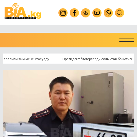
лыгы зым менен тосулду
Президент блогерлерди салыктан бошоткон мыйзамг