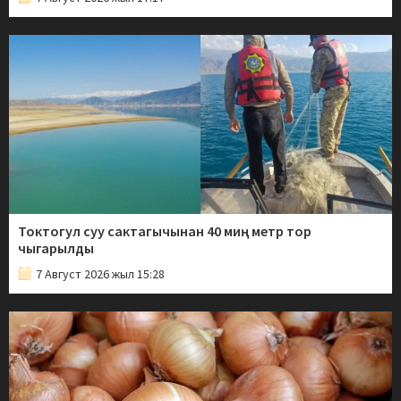
Токтогул суу сактагычынан 40 миң метр тор
чыгарылды
7 Август 2026 жыл 15:28