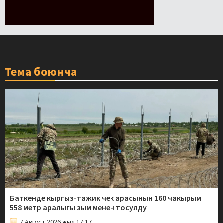
Тема боюнча
Баткенде кыргыз-тажик чек арасынын 160 чакырым
558 метр аралыгы зым менен тосулду
7 Август 2026 жыл 17:17