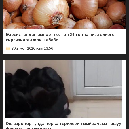
Өзбекстандан импорттолгон 24 тонна пияз өлкөгө
киргизилген жок. Себеби
7 Август 2026 жыл 13:56
Ош аэропортунда норка терилерин мыйзамсыз ташуу
фактысы аныкталды