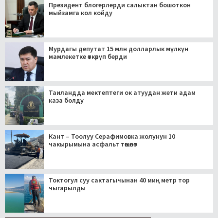
Президент блогерлерди салыктан бошоткон
мыйзамга кол койду
Мурдагы депутат 15 млн долларлык мүлкүн
мамлекетке өткөрүп берди
Таиландда мектептеги ок атуудан жети адам
каза болду
Кант – Тоолуу Серафимовка жолунун 10
чакырымына асфальт төшөлөт
Токтогул суу сактагычынан 40 миң метр тор
чыгарылды