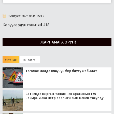
9 Август 2025 жыл 15:12
Көрүүлөрдүн саны:
418
Учур чак
Тандалган
Тоголок Молдо көчөсүнүн бир бөлүгү жабылат
Баткенде кыргыз-тажик чек арасынын 160
чакырым 558 метр аралыгы зым менен тосулду