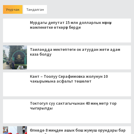
Учур чак
Тандалган
Мурдагы депутат 15 млн долларлык мүлкүн
мамлекетке өткөрүп берди
Таиландда мектептеги ок атуудан жети адам
каза болду
Кант – Тоолуу Серафимовка жолунун 10
чакырымына асфальт төшөлөт
Токтогул суу сактагычынан 40 миң метр тор
чыгарылды
Өлкөдө 8 миңден ашык бош жумуш орундары бар