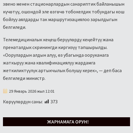
звено менен стационарлардын санариптик байланышын
күчөтүү, ошондой эле өзгөчө тобокелдик тобундагы кош
бойлуу аялдарды так маршрутизациялоо зарылдыгын
белгиледи.
Телемедициналык кеңеш берүүлөрдү кеңейтүү жана
пренаталдык скринингди киргизүү тапшырылды.
«Оорулардын алдын алуу, өз убагында ооруканага
жаткыруу жана квалификациялуу жардамга
жеткиликтүүлүк артыкчылык болушу керек», — деп баса
белгиледи министр.
29 Январь 2026 жыл 12:01
Көрүүлөрдүн саны:
373