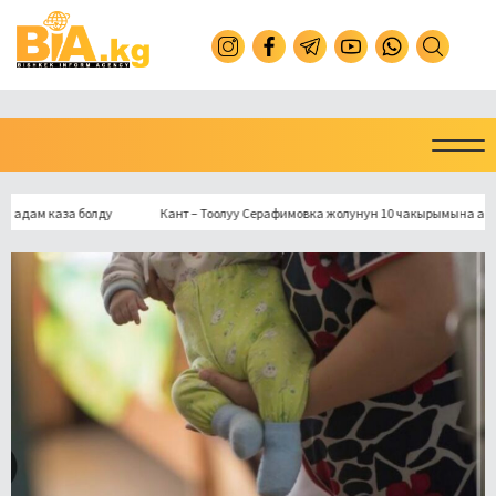
м каза болду
Кант – Тоолуу Серафимовка жолунун 10 чакырымына асфальт 