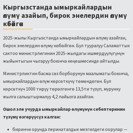
Кыргызстанда ымыркайлардын
өлүмү азайып, бирок энелердин өлүмү
көбөйгөн
2025-жылы Кыргызстанда ымыркайлардын өлүмү азайган,
бирок энелердин өлүмү көбөйгөн. Бул тууралуу Саламаттык
сактоо министрлигинин 2025-жылдагы ишмердүүлүгүнүн
жыйынтыгын чыгаруу боюнча кеңешмесинде айтылды.
Министрликтин басма сөз борборунун маалыматы боюнча,
ымыркайлардын өлүм көрсөткүчү төмөндөгөн. Бул
көрсөткүч 1000 тирүү төрөлгөнгө 13,5ти түзүп, мурунку
жылга салыштырмалуу 4,2 пайызга азайган.
Ошол эле учурда ымыркайлар өлүмүнүн себептеринин
түзүмү өзгөрүүсүз калган:
биринчи орунда перинаталдык мезгилдеги оорулар —