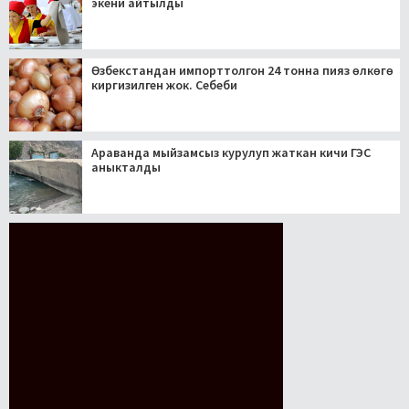
экени айтылды
Өзбекстандан импорттолгон 24 тонна пияз өлкөгө
киргизилген жок. Себеби
Араванда мыйзамсыз курулуп жаткан кичи ГЭС
аныкталды