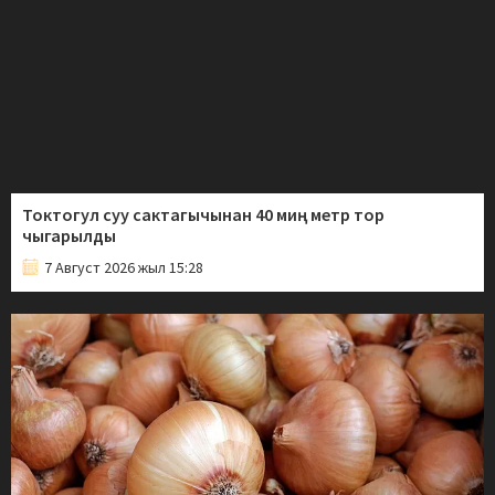
Токтогул суу сактагычынан 40 миң метр тор
чыгарылды
7 Август 2026 жыл 15:28