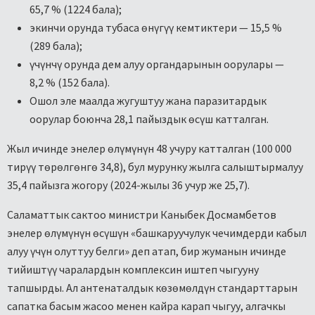
65,7 % (1224 бала);
экинчи орунда тубаса өнүгүү кемтиктери — 15,5 %
(289 бала);
үчүнчү орунда дем алуу органдарынын оорулары —
8,2 % (152 бала).
Ошол эле маалда жугуштуу жана паразитардык
оорулар боюнча 28,1 пайыздык өсүш катталган.
Жыл ичинде энелер өлүмүнүн 48 учуру катталган (100 000
тирүү төрөлгөнгө 34,8), бул мурунку жылга салыштырмалуу
35,4 пайызга жогору (2024-жылы 36 учур же 25,7).
Саламаттык сактоо министри Каныбек Досмамбетов
энелер өлүмүнүн өсүшүн «башкаруучулук чечимдерди кабыл
алуу үчүн олуттуу белги» деп атап, бир жуманын ичинде
тийиштүү чаралардын комплексин иштеп чыгууну
тапшырды. Ал антенаталдык көзөмөлдүн стандарттарын
сапатка басым жасоо менен кайра карап чыгуу, алгачкы