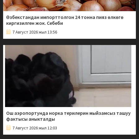
Өзбекстандан импорттолгон 24 тонна пияз өлкөгө
киргизилген жок. Себеби
7 Август 2026 жыл 13:56
Ош аэропортунда норка терилерин мыйзамсыз ташуу
фактысы аныкталды
7 Август 2026 жыл 12:03