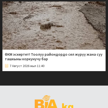
ӨКМ эскертет! Тоолуу райондордо сел жүрүү жана суу
ташкыны коркунучу бар
7 Август 2026 жыл 11:40