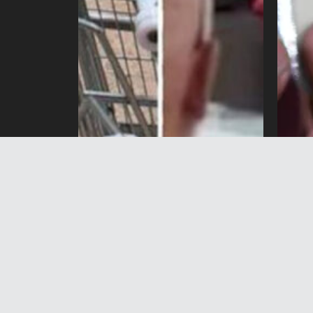
Түндүк Кипрде бычакталган
Сотт
кыргызстандык кыздын
Орус
абалы оор экени айтылды
алуу
5 Август 2026 жыл 16:42
5 А