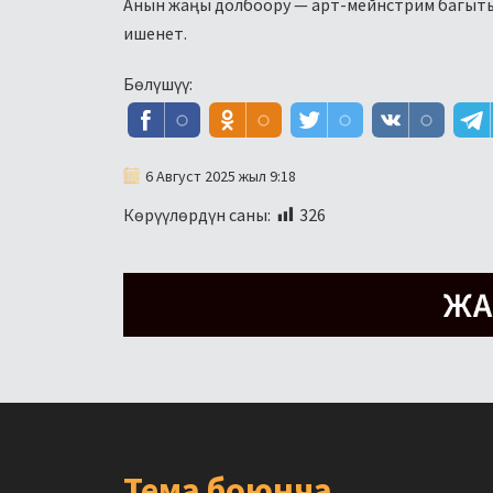
Анын жаңы долбоору — арт-мейнстрим багытын
ишенет.
Бөлүшүү:
6 Август 2025 жыл 9:18
Көрүүлөрдүн саны:
326
Тема боюнча