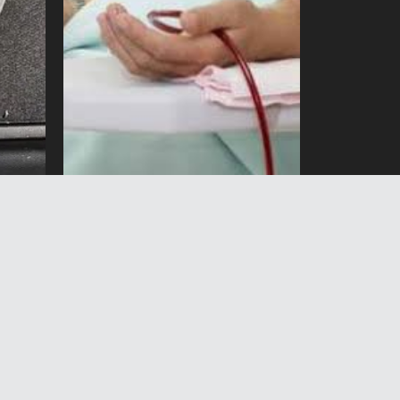
томат
Гемодиализ кызматын
көрсөтүүдөгү мыйзам
бузуулар боюнча иш
козголду
5 Август 2026 жыл 14:43