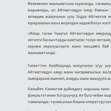
Мекеменин маалыматына караганда, тасманы
жарыялады, ал Айтматовдун өмүр баянын э
келишим жазуучунун уулу Элдар Айтматов м
юридикалык жана моралдык кадам болуп эсепт
«Жаңы тасма Чыңгыз Айтматовдун өмүрүндө
негизги баскычтарды камтыган толук метражд
көркөм көрүнүштөргө жана эмоцияга бай
маалыматында.
Сюжеттин борборунда жазуучунун угуу укуг
Айтматовдун өмүр жана чыгармачылык жолу
кыялдарына ишенип, аларды ишке ашырууга ш
Каныбек Калматов дүйнөдөгү алдыңкы кино
факультетинин бүтүрүүчүсү. Ал буга чейин кы
таманында» тасмасынын башкы оператору кат