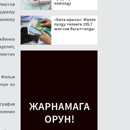
козголду
алматов
ууралуу
аанилүү
«Бала ырысы»: Жөлөк
пулду төлөөгө 235,7
млн сом багытталды
ейинки
зделип,
ликтин
. Фильм
нун өз
ография
 эненин