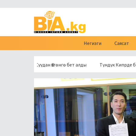
Негизги
Саясат
Кара-Суудан Өзгөнгө бет алды
Түндүк Кипрде бычакталг