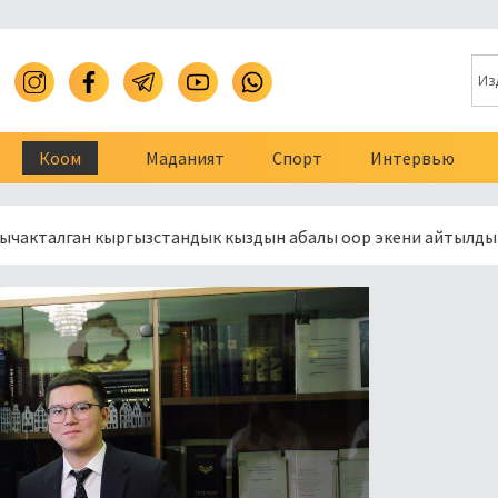
Коом
Маданият
Спорт
Интервью
ан кыргызстандык кыздын абалы оор экени айтылды
Сот