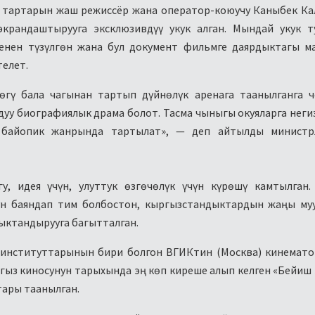
 тартарын жаш режиссёр жана оператор-коюучу Каныбек К
крандаштырууга эксклюзивдүү укук алган. Мындай укук т
енен түзүлгөн жана бул документ фильмге даярдыктагы м
елет.
гү бала чагынан тартып дүйнөлүк аренага таанылганга ч
уу биографиялык драма болот. Тасма чыныгы окуяларга неги
 байопик жанрында тартылат», — деп айтылды министр
у, идея үчүн, улуттук өзгөчөлүк үчүн күрөшү камтылган
н баяндап тим болбостон, кыргызстандыктардын жаңы муу
ыктандырууга багытталган.
 институттарынын бири болгон ВГИКтин (Москва) кинемат
ргыз киносунун тарыхында эң көп киреше алып келген «Бейиш
ары таанылган.