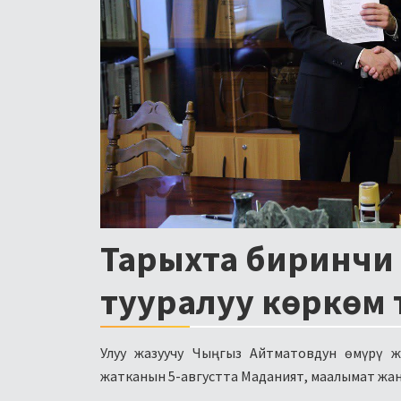
Тарыхта биринчи 
тууралуу көркөм 
Улуу жазуучу Чыңгыз Айтматовдун өмүрү ж
жатканын 5-августта Маданият, маалымат жа