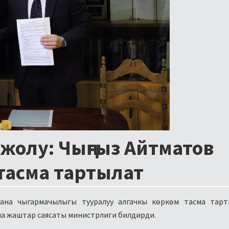
жолу: Чыңгыз Айтматов
тасма тартылат
ана чыгармачылыгы тууралуу алгачкы көркөм тасма тарт
на жаштар саясаты министрлиги билдирди.