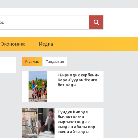
Экономика
Медиа
Учур чак
Тандалган
туулугу бар мигранттарга Орусиянын жарандыгын алууга тыю
«Биримдик кербени»
Кара-Суудан Өзгөнгө
бет алды
Түндүк Кипрде
бычакталган
кыргызстандык
кыздын абалы оор
экени айтылды