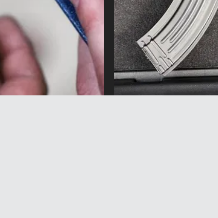
уулугу бар мигранттарга
Бишкекте чак түштө ав
иянын жарандыгын
көтөрүп жүргөн жаран
га тыюу салынды
милицияга жеткирилди
вгуст 2026 жыл 16:15
5 Август 2026 жыл 15:29