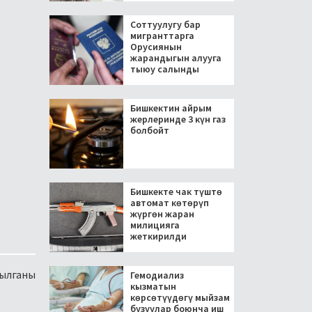
Соттуулугу бар
мигранттарга
Орусиянын
жарандыгын алууга
тыюу салынды
Бишкектин айрым
жерлеринде 3 күн газ
болбойт
Бишкекте чак түштө
автомат көтөрүп
жүргөн жаран
милицияга
жеткирилди
ылганы
Гемодиализ
кызматын
көрсөтүүдөгү мыйзам
бузуулар боюнча иш