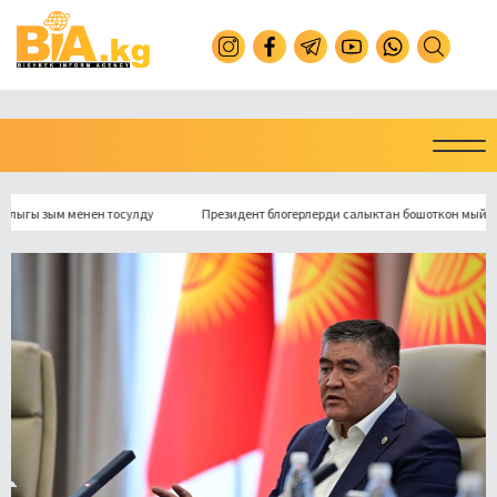
зым менен тосулду
Президент блогерлерди салыктан бошоткон мыйзамга ко