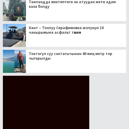
Таиландда мектептеги ок атуудан жети адам
каза болду
Кант – Тоолуу Серафимовка жолунун 10
чакырымына асфальт төшөлөт
Токтогул суу сактагычынан 40 миң метр тор
чыгарылды