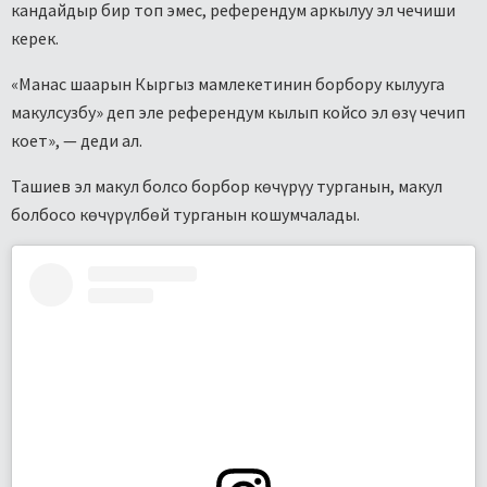
кандайдыр бир топ эмес, референдум аркылуу эл чечиши
керек.
«Манас шаарын Кыргыз мамлекетинин борбору кылууга
макулсузбу» деп эле референдум кылып койсо эл өзү чечип
коет», — деди ал.
Ташиев эл макул болсо борбор көчүрүу турганын, макул
болбосо көчүрүлбөй турганын кошумчалады.