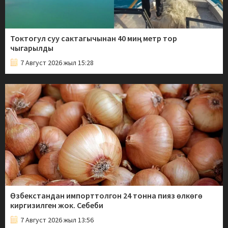
Токтогул суу сактагычынан 40 миң метр тор
чыгарылды
7 Август 2026 жыл 15:28
Өзбекстандан импорттолгон 24 тонна пияз өлкөгө
киргизилген жок. Себеби
7 Август 2026 жыл 13:56