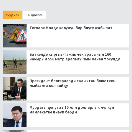
Учур чак
Тандалган
Тоголок Молдо көчөсүнүн бир бөлүгү жабылат
Баткенде кыргыз-тажик чек арасынын 160
чакырым 558 метр аралыгы зым менен тосулду
Президент блогерлерди салыктан бошоткон
мыйзамга кол койду
Мурдагы депутат 15 млн долларлык мүлкүн
мамлекетке өткөрүп берди