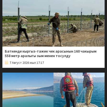
Баткенде кыргыз-тажик чек арасынын 160 чакырым
558 метр аралыгы зым менен тосулду
7 Август 2026 жыл 17:17