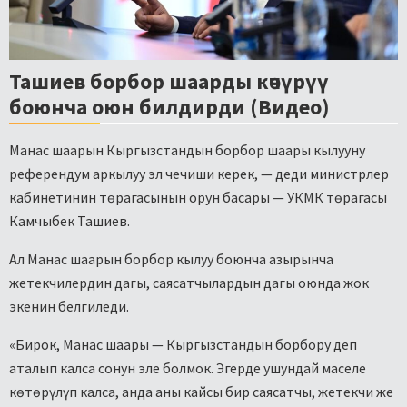
Ташиев борбор шаарды көчүрүү
боюнча оюн билдирди (Видео)
Манас шаарын Кыргызстандын борбор шаары кылууну
референдум аркылуу эл чечиши керек, — деди министрлер
кабинетинин төрагасынын орун басары — УКМК төрагасы
Камчыбек Ташиев.
Ал Манас шаарын борбор кылуу боюнча азырынча
жетекчилердин дагы, саясатчылардын дагы оюнда жок
экенин белгиледи.
«Бирок, Манас шаары — Кыргызстандын борбору деп
аталып калса сонун эле болмок. Эгерде ушундай маселе
көтөрүлүп калса, анда аны кайсы бир саясатчы, жетекчи же