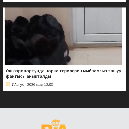
Ош аэропортунда норка терилерин мыйзамсыз ташуу
фактысы аныкталды
7 Август 2026 жыл 12:03