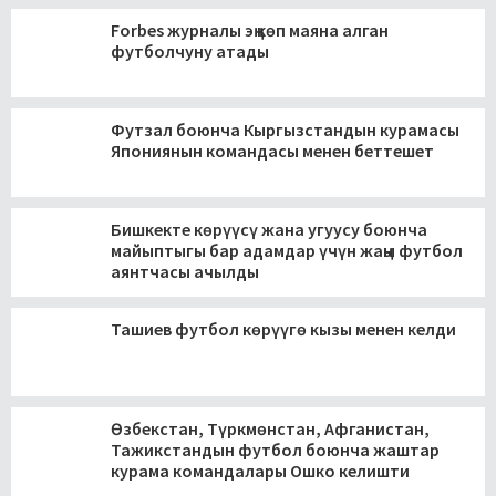
Forbes журналы эң көп маяна алган
футболчуну атады
Футзал боюнча Кыргызстандын курамасы
Япониянын командасы менен беттешет
Бишкекте көрүүсү жана угуусу боюнча
майыптыгы бар адамдар үчүн жаңы футбол
аянтчасы ачылды
Ташиев футбол көрүүгө кызы менен келди
Өзбекстан, Түркмөнстан, Афганистан,
Тажикстандын футбол боюнча жаштар
курама командалары Ошко келишти