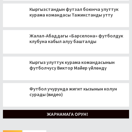
Кыргызстандын футзал боюнча улуттук
курама командасы Тажикстанды утту
Жалал-Абаддагы «Барселона» футболдук
клубуна кабыл алуу башталды
Кыргыз улуттук курама командасынын
футболчусу Виктор Майер үйлөндү
Футбол учурунда жигит кызынын колун
сурады (видео)