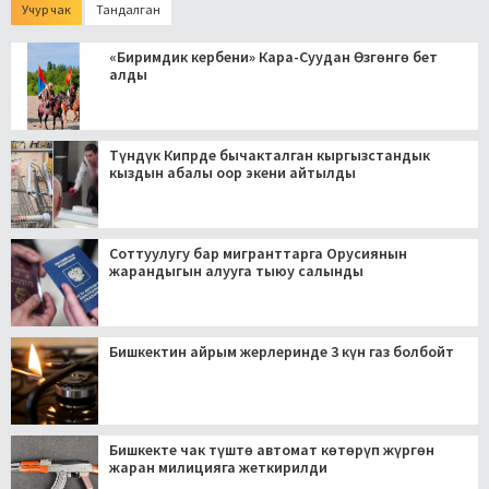
Учур чак
Тандалган
«Биримдик кербени» Кара-Суудан Өзгөнгө бет
алды
Түндүк Кипрде бычакталган кыргызстандык
кыздын абалы оор экени айтылды
Соттуулугу бар мигранттарга Орусиянын
жарандыгын алууга тыюу салынды
Бишкектин айрым жерлеринде 3 күн газ болбойт
Бишкекте чак түштө автомат көтөрүп жүргөн
жаран милицияга жеткирилди