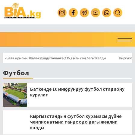
ла ырысы»: Жөлөк пулду төлөөгө 235,7 млн сом багытталды
Кыргызстан 6 ай
Футбол
Баткенде 10 миң орундуу футбол стадиону
курулат
Кыргызстандын футбол курамасы дүйнө
чемпионатына тандоодо дагы жеңилип
калды