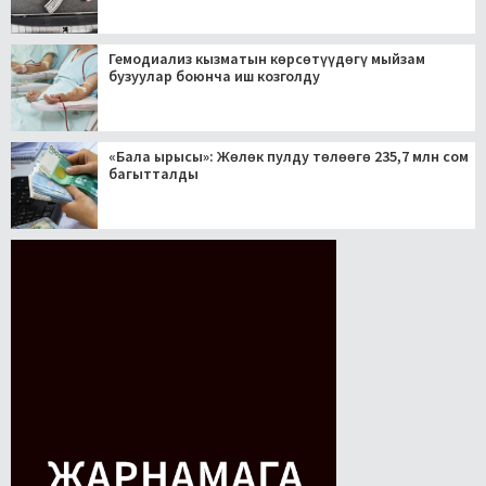
Гемодиализ кызматын көрсөтүүдөгү мыйзам
бузуулар боюнча иш козголду
«Бала ырысы»: Жөлөк пулду төлөөгө 235,7 млн сом
багытталды