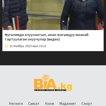
Мугалимди ачуулантып, анан жагымдуу маанай
тартуулаган окуучулар (видео)
21 Ноябрь 2023 жыл 10:21
Негизги
Саясат
Коом
Маданият
Спорт