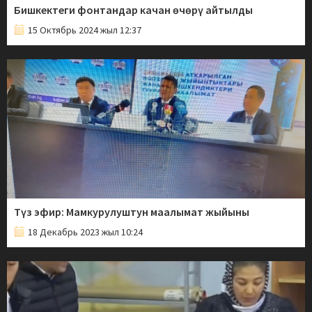
Бишкектеги фонтандар качан өчөрү айтылды
15 Октябрь 2024 жыл 12:37
Түз эфир: Мамкурулуштун маалымат жыйыны
18 Декабрь 2023 жыл 10:24