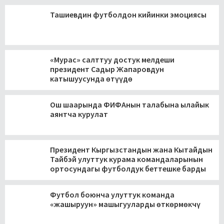
Ташиевдин футболдон кийинки эмоциясы
«Мурас» салттуу достук мелдеши
президент Садыр Жапаровдун
катышуусунда өтүүдө
Ош шаарында ФИФАнын талабына ылайык
аянтча курулат
Президент Кыргызстандын жана Кытайдын
Тайбэй улуттук курама командаларынын
ортосундагы футболдук беттешке барды
Футбол боюнча улуттук команда
«жашыруун» машыгууларды өткөрмөкчү